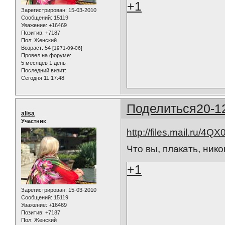
+1
Зарегистрирован
: 15-03-2010
Сообщений:
15119
Уважение:
+16469
Позитив:
+7187
Пол:
Женский
Возраст:
54
[1971-09-06]
Провел на форуме:
5 месяцев 1 день
Последний визит:
Сегодня 11:17:48
Поделиться
20-1
alisa
Участник
http://files.mail.ru/4Q
Что вы, плакать, нико
+1
Зарегистрирован
: 15-03-2010
Сообщений:
15119
Уважение:
+16469
Позитив:
+7187
Пол:
Женский