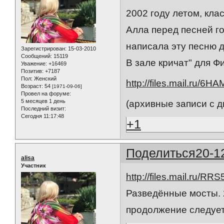
2002 году летом, клас
Алла перед песней го
написала эту песню д
Зарегистрирован
: 15-03-2010
Сообщений:
15119
В зале кричат" для Ф
Уважение:
+16469
Позитив:
+7187
Пол:
Женский
http://files.mail.ru/6H
Возраст:
54
[1971-09-06]
Провел на форуме:
5 месяцев 1 день
(архивные записи с 
Последний визит:
Сегодня 11:17:48
+1
Поделиться
20-1
alisa
Участник
http://files.mail.ru/RR
Разведённые мосты.
продолжение следует..