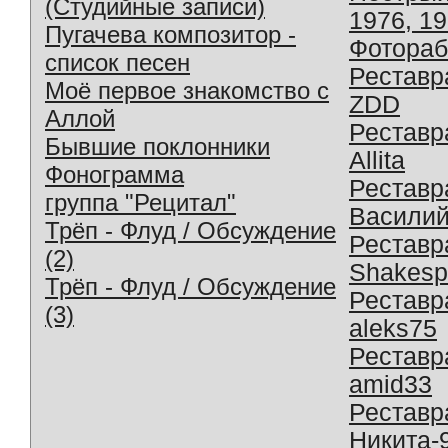
(Студийные записи)
1976, 1
Пугачева композитор -
Фотораб
список песен
Реставр
Моё первое знакомство с
ZDD
Аллой
Реставр
Бывшие поклонники
Allita
Фонограмма
Реставр
группа "Рецитал"
Василий
Трёп - Флуд / Обсуждение
Реставр
(2)
Shakesp
Трёп - Флуд / Обсуждение
Реставр
(3)
aleks75
Реставр
amid33
Реставр
Никита-