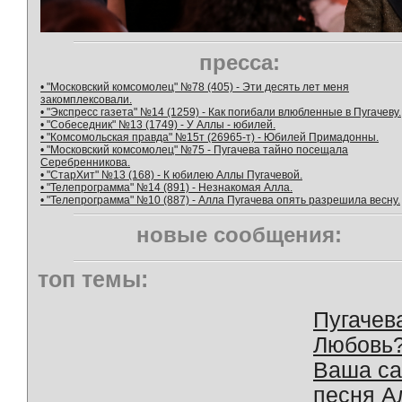
пресса:
• "Московский комсомолец" №78 (405) - Эти десять лет меня
закомплексовали.
• "Экспресс газета" №14 (1259) - Как погибали влюбленные в Пугачеву.
• "Собеседник" №13 (1749) - У Аллы - юбилей.
• "Комсомольская правда" №15т (26965-т) - Юбилей Примадонны.
• "Московский комсомолец" №75 - Пугачева тайно посещала
Серебренникова.
• "СтарХит" №13 (168) - К юбилею Аллы Пугачевой.
• "Телепрограмма" №14 (891) - Незнакомая Алла.
• "Телепрограмма" №10 (887) - Алла Пугачева опять разрешила весну.
новые сообщения:
топ темы:
Пугачев
Любовь
Ваша с
песня А