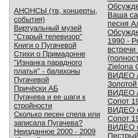
Обсужд
АНОНСЫ (тв, концерты,
Ваша с
события)
песня А
Виртуальный музей
Обсужд
"Старый телевизор"
1990 - 
Книги о Пугачевой
встречи
Стихи о Примадонне
(полнос
"Изнанка парадного
Zielona 
платья" - балахоны
ВИДЕО /
Пугачевой
Золотой
Причёски АБ
ВИДЕО /
Пугачева и ее шаги к
Сопот 1
стройности
ВИДЕО o
Сколько песен спела или
Сопот 1
записала Пугачева?
ВИДЕО o
Неизданное 2000 - 2009
Пестрый