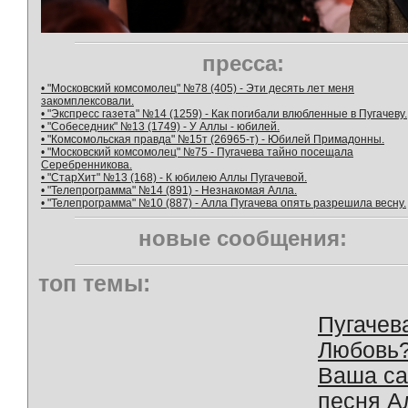
пресса:
• "Московский комсомолец" №78 (405) - Эти десять лет меня
закомплексовали.
• "Экспресс газета" №14 (1259) - Как погибали влюбленные в Пугачеву.
• "Собеседник" №13 (1749) - У Аллы - юбилей.
• "Комсомольская правда" №15т (26965-т) - Юбилей Примадонны.
• "Московский комсомолец" №75 - Пугачева тайно посещала
Серебренникова.
• "СтарХит" №13 (168) - К юбилею Аллы Пугачевой.
• "Телепрограмма" №14 (891) - Незнакомая Алла.
• "Телепрограмма" №10 (887) - Алла Пугачева опять разрешила весну.
новые сообщения:
топ темы:
Пугачев
Любовь
Ваша с
песня А