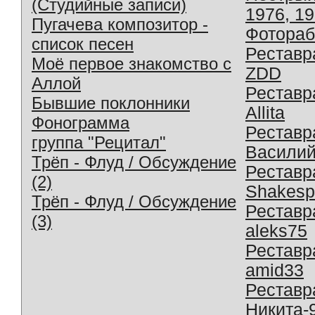
(Студийные записи)
1976, 1
Пугачева композитор -
Фотораб
список песен
Реставр
Моё первое знакомство с
ZDD
Аллой
Реставр
Бывшие поклонники
Allita
Фонограмма
Реставр
группа "Рецитал"
Василий
Трёп - Флуд / Обсуждение
Реставр
(2)
Shakesp
Трёп - Флуд / Обсуждение
Реставр
(3)
aleks75
Реставр
amid33
Реставр
Никита-