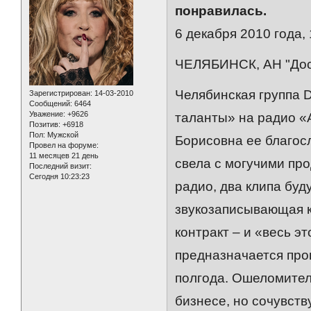
понравилась.
6 декабря 2010 года, 
ЧЕЛЯБИНСК, АН "Дос
Челябинская группа 
Зарегистрирован
: 14-03-2010
Сообщений:
6464
Уважение:
+9626
таланты» на радио «
Позитив:
+6918
Пол:
Мужской
Борисовна ее благосл
Провел на форуме:
11 месяцев 21 день
свела с могучими пр
Последний визит:
Сегодня 10:23:23
радио, два клипа буд
звукозаписывающая к
контракт – и «весь э
предназначается про
полгода. Ошеломитель
бизнесе, но сочувств