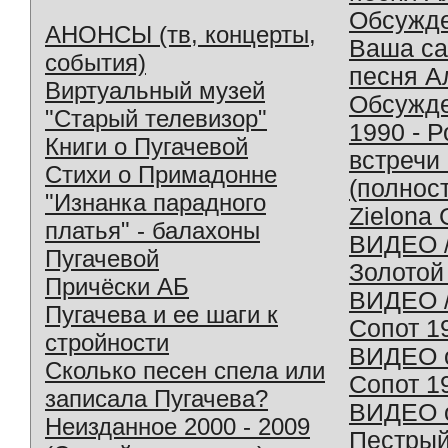
Обсужд
АНОНСЫ (тв, концерты,
Ваша с
события)
песня А
Виртуальный музей
Обсужд
"Старый телевизор"
1990 - 
Книги о Пугачевой
встречи
Стихи о Примадонне
(полнос
"Изнанка парадного
Zielona 
платья" - балахоны
ВИДЕО /
Пугачевой
Золотой
Причёски АБ
ВИДЕО /
Пугачева и ее шаги к
Сопот 1
стройности
ВИДЕО o
Сколько песен спела или
Сопот 1
записала Пугачева?
ВИДЕО o
Неизданное 2000 - 2009
Пестрый