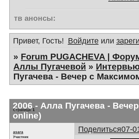
тв анонсы:
Привет, Гость!
Войдите
или
зарег
»
Forum PUGACHEVA | Форум
Аллы Пугачевой
»
Интервью
Пугачева - Вечер с Максимо
2006 - Алла Пугачева - Веч
Страница:
1
online)
Поделиться
07-0
asara
Участник