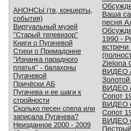
Обсужд
АНОНСЫ (тв, концерты,
Ваша с
события)
песня А
Виртуальный музей
Обсужд
"Старый телевизор"
1990 - 
Книги о Пугачевой
встречи
Стихи о Примадонне
(полнос
"Изнанка парадного
Zielona 
платья" - балахоны
ВИДЕО /
Пугачевой
Золотой
Причёски АБ
ВИДЕО /
Пугачева и ее шаги к
Сопот 1
стройности
ВИДЕО o
Сколько песен спела или
Сопот 1
записала Пугачева?
ВИДЕО o
Неизданное 2000 - 2009
Пестрый