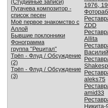
(Студийные записи)
1976, 1
Пугачева композитор -
Фотораб
список песен
Реставр
Моё первое знакомство с
ZDD
Аллой
Реставр
Бывшие поклонники
Allita
Фонограмма
Реставр
группа "Рецитал"
Василий
Трёп - Флуд / Обсуждение
Реставр
(2)
Shakesp
Трёп - Флуд / Обсуждение
Реставр
(3)
aleks75
Реставр
amid33
Реставр
Никита-