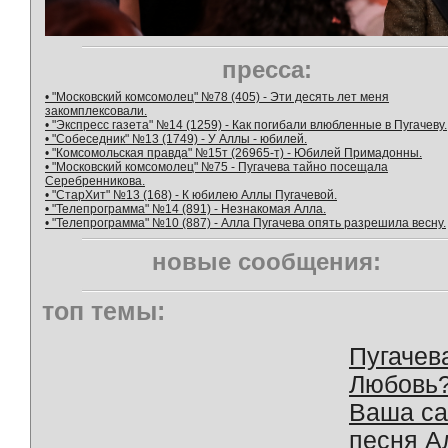
пресса:
• "Московский комсомолец" №78 (405) - Эти десять лет меня
закомплексовали.
• "Экспресс газета" №14 (1259) - Как погибали влюбленные в Пугачеву.
• "Собеседник" №13 (1749) - У Аллы - юбилей.
• "Комсомольская правда" №15т (26965-т) - Юбилей Примадонны.
• "Московский комсомолец" №75 - Пугачева тайно посещала
Серебренникова.
• "СтарХит" №13 (168) - К юбилею Аллы Пугачевой.
• "Телепрограмма" №14 (891) - Незнакомая Алла.
• "Телепрограмма" №10 (887) - Алла Пугачева опять разрешила весну.
новые сообщения:
топ темы:
Пугачев
Любовь
Ваша с
песня А