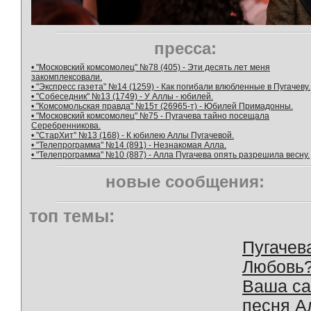
пресса:
• "Московский комсомолец" №78 (405) - Эти десять лет меня
закомплексовали.
• "Экспресс газета" №14 (1259) - Как погибали влюбленные в Пугачеву.
• "Собеседник" №13 (1749) - У Аллы - юбилей.
• "Комсомольская правда" №15т (26965-т) - Юбилей Примадонны.
• "Московский комсомолец" №75 - Пугачева тайно посещала
Серебренникова.
• "СтарХит" №13 (168) - К юбилею Аллы Пугачевой.
• "Телепрограмма" №14 (891) - Незнакомая Алла.
• "Телепрограмма" №10 (887) - Алла Пугачева опять разрешила весну.
новые сообщения:
топ темы:
Пугачев
Любовь
Ваша с
песня А