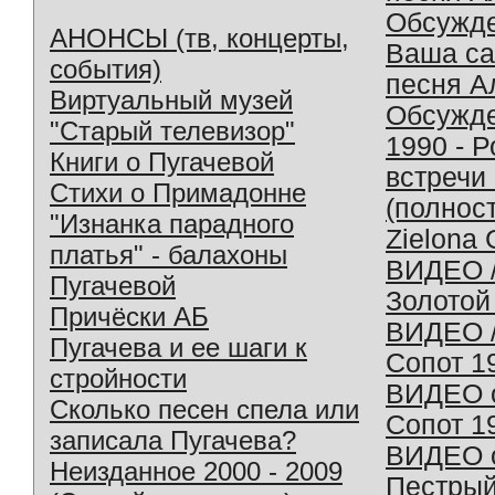
Обсужд
АНОНСЫ (тв, концерты,
Ваша с
события)
песня А
Виртуальный музей
Обсужд
"Старый телевизор"
1990 - 
Книги о Пугачевой
встречи
Стихи о Примадонне
(полнос
"Изнанка парадного
Zielona 
платья" - балахоны
ВИДЕО /
Пугачевой
Золотой
Причёски АБ
ВИДЕО /
Пугачева и ее шаги к
Сопот 1
стройности
ВИДЕО o
Сколько песен спела или
Сопот 1
записала Пугачева?
ВИДЕО o
Неизданное 2000 - 2009
Пестрый