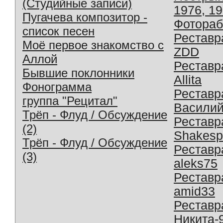
(Студийные записи)
1976, 1
Пугачева композитор -
Фотораб
список песен
Реставр
Моё первое знакомство с
ZDD
Аллой
Реставр
Бывшие поклонники
Allita
Фонограмма
Реставр
группа "Рецитал"
Василий
Трёп - Флуд / Обсуждение
Реставр
(2)
Shakesp
Трёп - Флуд / Обсуждение
Реставр
(3)
aleks75
Реставр
amid33
Реставр
Никита-