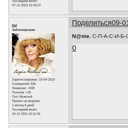
Последний визит:
07-12-2022 22:35:07
Поделиться
09-0
bal
Заблокирован
N@me
, С-П-А-С-И-Б-
0
Зарегистрирован
: 15-04-2010
Сообщений:
836
Уважение:
+838
Позитив:
+26
Пол:
Мужской
Провел на форуме:
1 месяц 9 дней
Последний визит:
24-12-2011 20:11:36