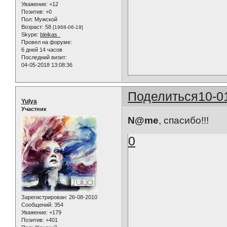
Уважение:
+12
Позитив:
+0
Пол:
Мужской
Возраст:
58
[1968-06-19]
Skype:
bleikas_
Провел на форуме:
6 дней 14 часов
Последний визит:
04-05-2018 13:08:36
Поделиться
10-0
Yulya
Участник
N@me
, спасибо!!!
0
Зарегистрирован
: 26-08-2010
Сообщений:
354
Уважение:
+179
Позитив:
+401