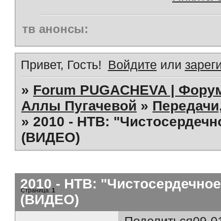
тв анонсы:
Привет, Гость!
Войдите
или
зарег
»
Forum PUGACHEVA | Форум
Аллы Пугачевой
»
Передачи
»
2010 - НТВ: "Чистосердечн
(ВИДЕО)
2010 - НТВ: "Чистосердечное
Страница:
1
(ВИДЕО)
Поделиться
09-0