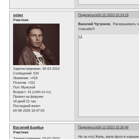
seber
Поделиться
26-12-2010 15:14:19
Участник
Василий Чугунков
, Раскрашивать ч
Спасибо!!!
+1
Зарегистрирован
: 30-03-2010
Сообщений:
534
Уважение:
+418
Позитив:
+311
Пол:
Мужской
Возраст:
41
[1985-02-01]
Провел на форуме:
18 дней 21 час
Последний визит:
04-08-2026 18:47:03
Василий Барбье
Поделиться
26-12-2010 15:26:49
Участник
Не за что) Жаль, мало фото в хорош
Зарегистрирован
: 23-07-2010