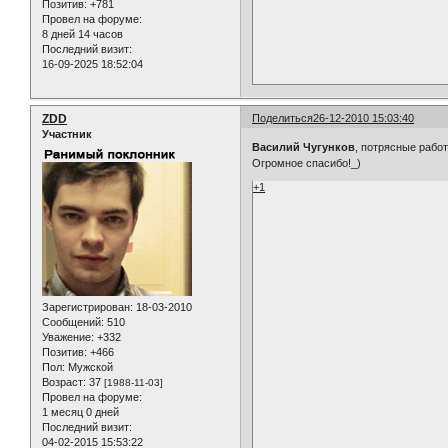
Позитив:
+781
Провел на форуме:
8 дней 14 часов
Последний визит:
16-09-2025 18:52:04
ZDD
Поделиться
26-12-2010 15:03:40
Участник
Василий Чугунков
, потрясные работ
Огромное спасибо!_)
+1
Зарегистрирован
: 18-03-2010
Сообщений:
510
Уважение:
+332
Позитив:
+466
Пол:
Мужской
Возраст:
37
[1988-11-03]
Провел на форуме:
1 месяц 0 дней
Последний визит:
04-02-2015 15:53:22