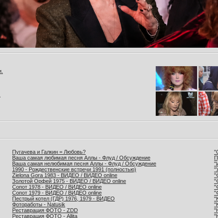
и.
.
Пугачева и Галкин = Любовь?
"
Ваша самая любимая песня Аллы - Флуд / Обсуждение
П
Ваша самая нелюбимая песня Аллы - Флуд / Обсуждение
"
1990 - Рождественские встречи 1991 (полностью)
"
Zielona Gora 1983 - ВИДЕО / ВИДЕО online
"
Золотой Орфей 1975 - ВИДЕО / ВИДЕО online
"
Сопот 1978 - ВИДЕО / ВИДЕО online
"
Сопот 1979 - ВИДЕО / ВИДЕО online
"
Пестрый котел (ГДР) 1976, 1979 - ВИДЕО
"
Фотоработы - Natusik
"
Реставрация ФОТО - ZDD
"
Реставрация ФОТО - Allita
"