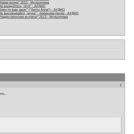
Новая волна" 2015 - Мультитема
Не волнуйтесь, тётя" - АУДИО
Хрен-то вам закат" ("Ангел Алла") - АУДИО
Не высовывайся, дочка" - премьера песни - АУДИО
Рождественские встречи" 2013 - Мультитема
1
ть...