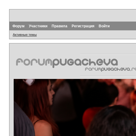
Форум
Участники
Правила
Регистрация
Войти
Активные темы