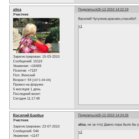
alisa
Поделиться
26-12-2010 14:22:19
Участник
Василий Чугунков,красиво,спасибо!!
+1
Зарегистрирован
: 15-03-2010
Сообщений:
15119
Уважение:
+16469
Позитив:
+7187
Пол:
Женский
Возраст:
54
[1971-09-06]
Провел на форуме:
5 месяцев 1 день
Последний визит:
Сегодня 11:17:48
Василий Барбье
Поделиться
26-12-2010 14:24:26
Участник
alisa
, не за что) Давно пора было бы
Зарегистрирован
: 23-07-2010
Сообщений:
546
+2
Уважение:
+1147