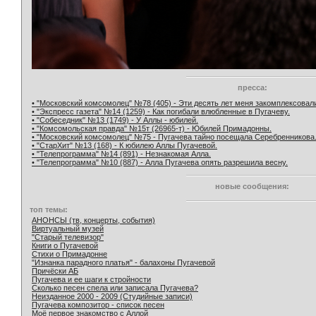
пресса:
• "Московский комсомолец" №78 (405) - Эти десять лет меня закомплексовал
• "Экспресс газета" №14 (1259) - Как погибали влюбленные в Пугачеву.
• "Собеседник" №13 (1749) - У Аллы - юбилей.
• "Комсомольская правда" №15т (26965-т) - Юбилей Примадонны.
• "Московский комсомолец" №75 - Пугачева тайно посещала Серебренникова
• "СтарХит" №13 (168) - К юбилею Аллы Пугачевой.
• "Телепрограмма" №14 (891) - Незнакомая Алла.
• "Телепрограмма" №10 (887) - Алла Пугачева опять разрешила весну.
новые сообщения:
топ темы:
АНОНСЫ (тв, концерты, события)
Виртуальный музей
"Старый телевизор"
Книги о Пугачевой
Стихи о Примадонне
"Изнанка парадного платья" - балахоны Пугачевой
Причёски АБ
Пугачева и ее шаги к стройности
Сколько песен спела или записала Пугачева?
Неизданное 2000 - 2009 (Студийные записи)
Пугачева композитор - список песен
Моё первое знакомство с Аллой