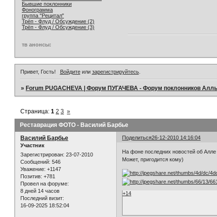
Бывшие поклонники
Фонограмма
группа "Рецитал"
Трёп - Флуд / Обсуждение (2)
Трёп - Флуд / Обсуждение (3)
тв анонсы:
Привет, Гость!
Войдите
или
зарегистрируйтесь
.
»
Forum PUGACHEVA | Форум ПУГАЧЕВА - Форум поклонников Алл
Страница:
1
2
3
»
Реставрация ФОТО - Василий Барбье
Василий Барбье
Поделиться
26-12-2010 14:16:04
Участник
На фоне последних новостей об Алле в
Зарегистрирован
: 23-07-2010
Может, пригодится кому)
Сообщений:
546
Уважение:
+1147
Позитив:
+781
Провел на форуме:
8 дней 14 часов
+14
Последний визит:
16-09-2025 18:52:04