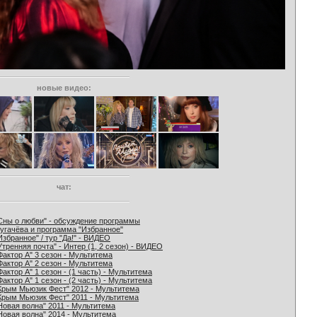
новые видео:
чат:
Сны о любви" - обсуждение программы
угачёва и программа "Избранное"
Избранное" / тур "Да!" - ВИДЕО
Утренняя почта" - Интер (1, 2 сезон) - ВИДЕО
Фактор А" 3 сезон - Мультитема
Фактор А" 2 сезон - Мультитема
Фактор А" 1 сезон - (1 часть) - Мультитема
Фактор А" 1 сезон - (2 часть) - Мультитема
Крым Мьюзик Фест" 2012 - Мультитема
Крым Мьюзик Фест" 2011 - Мультитема
Новая волна" 2011 - Мультитема
Новая волна" 2014 - Мультитема