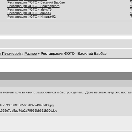
Реставрация ФОТО - Василий Барбье
"
Реставрация ФОТО - Shakespeare
"
Реставрация ФОТО - aleks75
"
Реставрация ФОТО - amid33
"
Реставрация ФОТО - Никита-92
"
ы Пугачевой
»
Разное
»
Реставрация ФОТО - Василий Барбье
 момент грусти что-то заморочился и быстро сделал... Даже не знаю, куда это постави