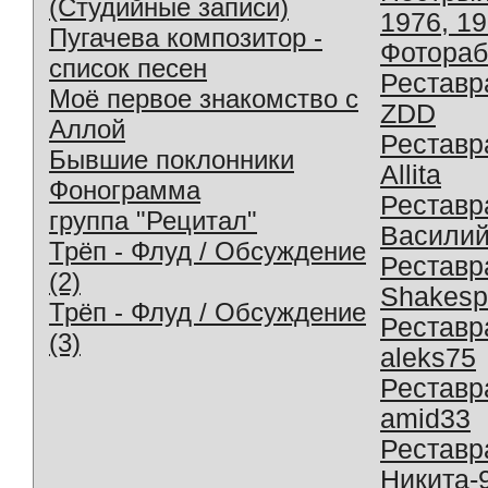
(Студийные записи)
1976, 1
Пугачева композитор -
Фотораб
список песен
Реставр
Моё первое знакомство с
ZDD
Аллой
Реставр
Бывшие поклонники
Allita
Фонограмма
Реставр
группа "Рецитал"
Василий
Трёп - Флуд / Обсуждение
Реставр
(2)
Shakesp
Трёп - Флуд / Обсуждение
Реставр
(3)
aleks75
Реставр
amid33
Реставр
Никита-