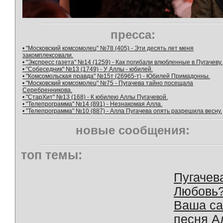
пресса:
• "Московский комсомолец" №78 (405) - Эти десять лет меня
закомплексовали.
• "Экспресс газета" №14 (1259) - Как погибали влюбленные в Пугачеву.
• "Собеседник" №13 (1749) - У Аллы - юбилей.
• "Комсомольская правда" №15т (26965-т) - Юбилей Примадонны.
• "Московский комсомолец" №75 - Пугачева тайно посещала
Серебренникова.
• "СтарХит" №13 (168) - К юбилею Аллы Пугачевой.
• "Телепрограмма" №14 (891) - Незнакомая Алла.
• "Телепрограмма" №10 (887) - Алла Пугачева опять разрешила весну.
новые сообщения:
топ темы:
Пугачев
Любовь
Ваша с
песня А