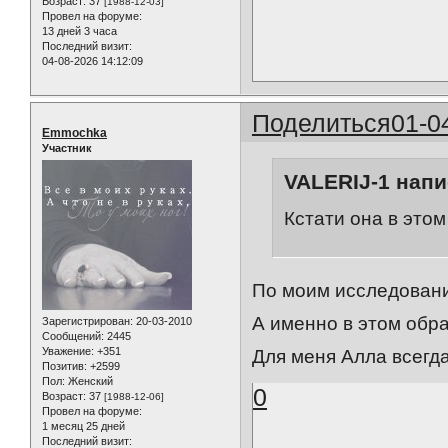
Возраст:
37
[1988-12-03]
Провел на форуме:
13 дней 3 часа
Последний визит:
04-08-2026 14:12:09
Поделиться
01-0
Emmochka
Участник
VALERIJ-1 напи
Кстати она в этом
По моим исследования
А именно в этом обра
Зарегистрирован
: 20-03-2010
Сообщений:
2445
Уважение:
+351
Для меня Алла всегда
Позитив:
+2599
Пол:
Женский
0
Возраст:
37
[1988-12-06]
Провел на форуме:
1 месяц 25 дней
Последний визит: