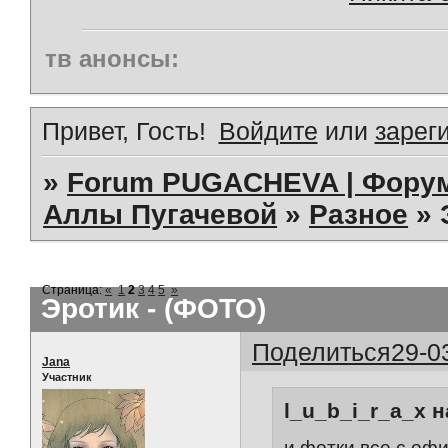
тв анонсы:
Привет, Гость!
Войдите
или
зарег
»
Forum PUGACHEVA | Форум
Аллы Пугачевой
»
Разное
»
Страница:
«
1
2
3
4
5
»
Эротик - (ФОТО)
Поделиться
29-0
Jana
Участник
l_u_b_i_r_a_x н
и фотки все с оф