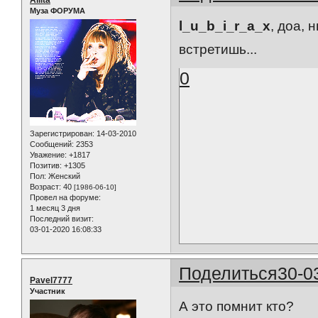
Муза ФОРУМА
l_u_b_i_r_a_x
, доа, 
встретишь...
0
Зарегистрирован
: 14-03-2010
Сообщений:
2353
Уважение:
+1817
Позитив:
+1305
Пол:
Женский
Возраст:
40
[1986-06-10]
Провел на форуме:
1 месяц 3 дня
Последний визит:
03-01-2020 16:08:33
Поделиться
30-0
Pavel7777
Участник
А это помнит кто?