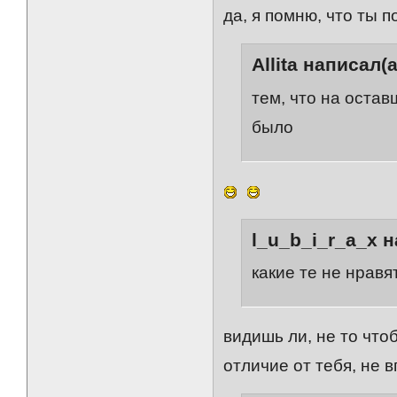
да, я помню, что ты 
Allita написал(а
тем, что на остав
было
l_u_b_i_r_a_x н
какие те не нравя
видишь ли, не то чтоб
отличие от тебя, не 