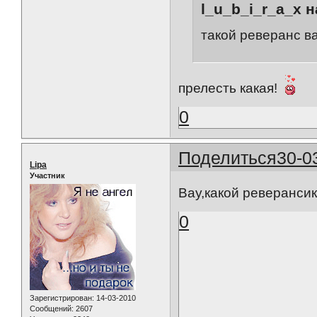
l_u_b_i_r_a_x н
такой реверанс в
прелесть какая!
0
Поделиться
30-0
Lipa
Участник
Вау,какой реверансик
0
Зарегистрирован
: 14-03-2010
Сообщений:
2607