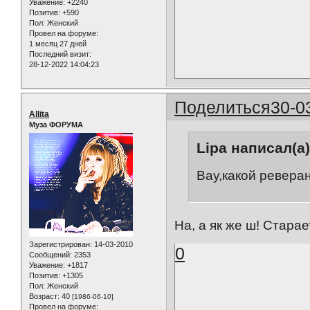
Уважение:
+2240
Позитив:
+590
Пол:
Женский
Провел на форуме:
1 месяц 27 дней
Последний визит:
28-12-2022 14:04:23
Поделиться
30-0
Allita
Муза ФОРУМА
Lipa написал(а)
Вау,какой реверан
На, а як же ш! Стара
Зарегистрирован
: 14-03-2010
0
Сообщений:
2353
Уважение:
+1817
Позитив:
+1305
Пол:
Женский
Возраст:
40
[1986-06-10]
Провел на форуме: