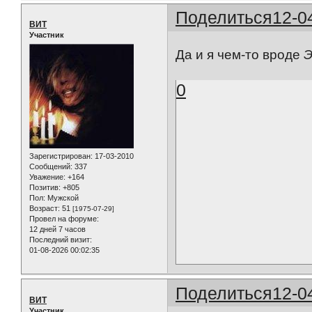
Поделиться
12-0
ВИТ
Участник
Да и я чем-то вроде
Э
0
Зарегистрирован
: 17-03-2010
Сообщений:
337
Уважение:
+164
Позитив:
+805
Пол:
Мужской
Возраст:
51
[1975-07-29]
Провел на форуме:
12 дней 7 часов
Последний визит:
01-08-2026 00:02:35
Поделиться
12-0
ВИТ
Участник