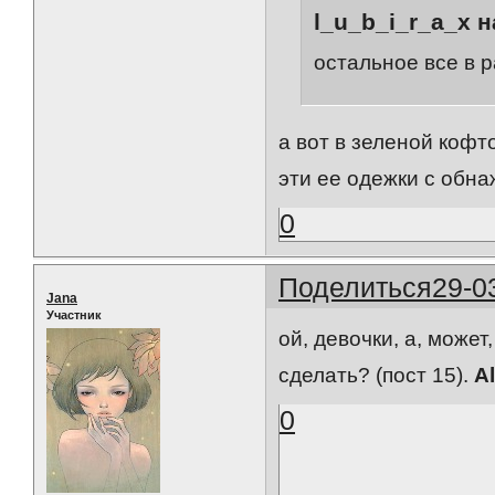
l_u_b_i_r_a_x н
остальное все в 
а вот в зеленой кофт
эти ее одежки с обн
0
Поделиться
29-0
Jana
Участник
ой, девочки, а, может
сделать? (пост 15).
Al
0