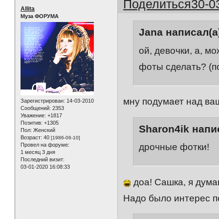
Поделиться
30-0
Allita
Муза ФОРУМА
Jana написал(а
ой, девочки, а, м
фоты сделать? (пос
мну подумает над ваш
Зарегистрирован
: 14-03-2010
Сообщений:
2353
Уважение:
+1817
Позитив:
+1305
Sharon4ik напи
Пол:
Женский
Возраст:
40
[1986-06-10]
Провел на форуме:
дрочные фотки!
1 месяц 3 дня
Последний визит:
03-01-2020 16:08:33
доа! Сашка, я дума
Надо было интерес п