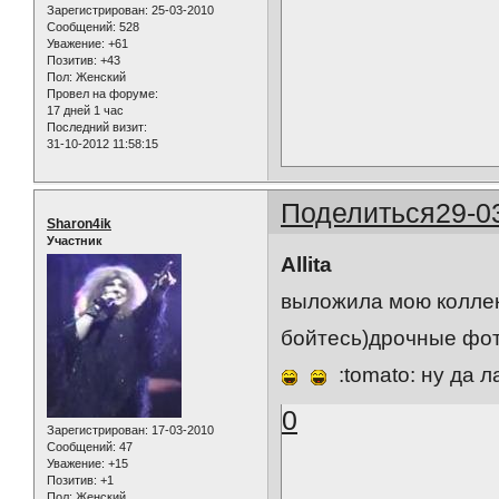
Зарегистрирован
: 25-03-2010
Сообщений:
528
Уважение:
+61
Позитив:
+43
Пол:
Женский
Провел на форуме:
17 дней 1 час
Последний визит:
31-10-2012 11:58:15
Поделиться
29-0
Sharon4ik
Участник
Allita
выложила мою коллек
бойтесь)дрочные фо
:tomato: ну да л
0
Зарегистрирован
: 17-03-2010
Сообщений:
47
Уважение:
+15
Позитив:
+1
Пол:
Женский