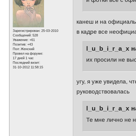
канеш и на официаль
в кадре все неофици
Зарегистрирован
: 25-03-2010
Сообщений:
528
Уважение:
+61
Позитив:
+43
l_u_b_i_r_a_x н
Пол:
Женский
Провел на форуме:
17 дней 1 час
их просили не вы
Последний визит:
31-10-2012 11:58:15
угу, я уже увидела, 
руководствовалась
l_u_b_i_r_a_x н
Те мне лично не 