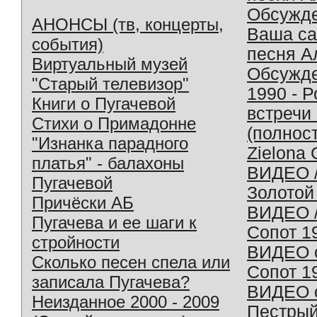
Обсужд
АНОНСЫ (тв, концерты,
Ваша с
события)
песня А
Виртуальный музей
Обсужд
"Старый телевизор"
1990 - 
Книги о Пугачевой
встречи
Стихи о Примадонне
(полнос
"Изнанка парадного
Zielona 
платья" - балахоны
ВИДЕО /
Пугачевой
Золотой
Причёски АБ
ВИДЕО /
Пугачева и ее шаги к
Сопот 1
стройности
ВИДЕО o
Сколько песен спела или
Сопот 1
записала Пугачева?
ВИДЕО o
Неизданное 2000 - 2009
Пестрый