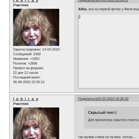
l_u_b_i_r_a_x
Участник
Allita
, ага на первой фотке у Фили вы
0
Зарегистрирован
: 14-03-2010
Сообщений:
2340
Уважение:
+1953
Позитив:
+2666
Провел на форуме:
22 дня 12 часов
Последний визит:
06-06-2020 22:30:10
l_u_b_i_r_a_x
Поделиться
20-03-2010 18:28:30
Участник
Скрытый текст:
Для просмотра скрытого текста
так мужик слева на путина похож....