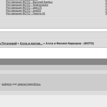
Реставрация ФОТО - Василий Барбье
"
Реставрация ФОТО - Shakespeare
"
Реставрация ФОТО - aleks75
"
Реставрация ФОТО - amid33
"
Реставрация ФОТО - Никита-92
"
ы Пугачевой
»
Алла и другие...
»
Алла и Филипп Киркоров - (ФОТО)
 -
войдите
или
зарегистрируйтесь
.