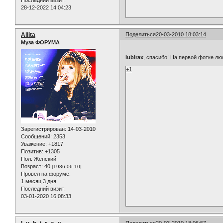
Последний визит:
28-12-2022 14:04:23
Allita
Поделиться
20-03-2010 18:03:14
Муза ФОРУМА
lubirax
, спасибо! На первой фотке л
+1
Зарегистрирован
: 14-03-2010
Сообщений:
2353
Уважение:
+1817
Позитив:
+1305
Пол:
Женский
Возраст:
40
[1986-06-10]
Провел на форуме:
1 месяц 3 дня
Последний визит:
03-01-2020 16:08:33
Поделиться
20-03-2010 18:06:57