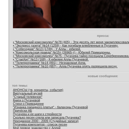
пресса:
• "Московский комсомолец" №78 (405) - Эти десять лет меня закомплексовал
• "Экспресс газета" №14 (1259) - Как погибали влюбленные в Пугачеву.
• "Собеседник" №13 (1749) - У Аллы - юбилей.
• "Комсомольская правда" №15т (26965-т) - Юбилей Примадонны.
• "Московский комсомолец" №75 - Пугачева тайно посещала Серебренникова
• "СтарХит" №13 (168) - К юбилею Аллы Пугачевой.
• "Телепрограмма" №14 (891) - Незнакомая Алла.
• "Телепрограмма" №10 (887) - Алла Пугачева опять разрешила весну.
новые сообщения:
топ темы:
АНОНСЫ (тв, концерты, события)
Виртуальный музей
"Старый телевизор"
Книги о Пугачевой
Стихи о Примадонне
"Изнанка парадного платья" - балахоны Пугачевой
Причёски АБ
Пугачева и ее шаги к стройности
Сколько песен спела или записала Пугачева?
Неизданное 2000 - 2009 (Студийные записи)
Пугачева композитор - список песен
Моё первое знакомство с Аллой