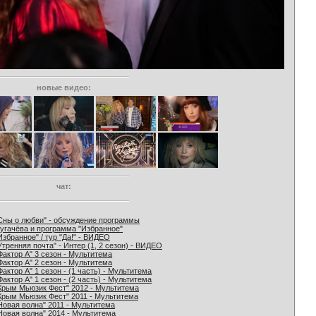
новые видео:
чат:
Сны о любви" - обсуждение программы
угачёва и программа "Избранное"
Избранное" / тур "Да!" - ВИДЕО
Утренняя почта" - Интер (1, 2 сезон) - ВИДЕО
Фактор А" 3 сезон - Мультитема
Фактор А" 2 сезон - Мультитема
Фактор А" 1 сезон - (1 часть) - Мультитема
Фактор А" 1 сезон - (2 часть) - Мультитема
Крым Мьюзик Фест" 2012 - Мультитема
Крым Мьюзик Фест" 2011 - Мультитема
Новая волна" 2011 - Мультитема
Новая волна" 2014 - Мультитема