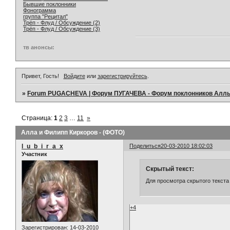
Бывшие поклонники
Фонограмма
группа "Рецитал"
Трёп - Флуд / Обсуждение (2)
Трёп - Флуд / Обсуждение (3)
тв анонсы:
Привет, Гость!
Войдите
или
зарегистрируйтесь
.
»
Forum PUGACHEVA | Форум ПУГАЧЕВА - Форум поклонников Алл
Страница:
1
2
3
…
11
»
Алла и Филипп Киркоров - (ФОТО)
l_u_b_i_r_a_x
Поделиться
20-03-2010 18:02:03
Участник
Скрытый текст:
Для просмотра скрытого текста
+4
Зарегистрирован
: 14-03-2010