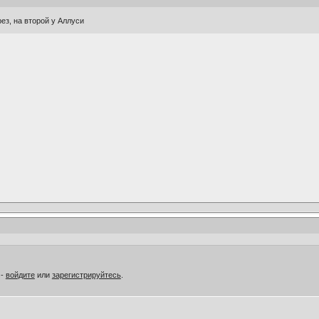
рез, на второй у Аллуси
 -
войдите
или
зарегистрируйтесь
.