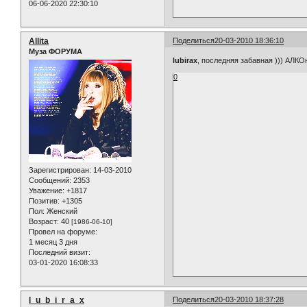
06-06-2020 22:30:10
Allita
Поделиться
20-03-2010 18:36:10
Муза ФОРУМА
lubirax
, последняя забавная ))) АЛКОн
0
Зарегистрирован
: 14-03-2010
Сообщений:
2353
Уважение:
+1817
Позитив:
+1305
Пол:
Женский
Возраст:
40
[1986-06-10]
Провел на форуме:
1 месяц 3 дня
Последний визит:
03-01-2020 16:08:33
l_u_b_i_r_a_x
Поделиться
20-03-2010 18:37:28