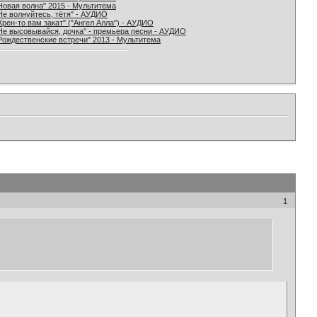
Новая волна" 2015 - Мультитема
Не волнуйтесь, тётя" - АУДИО
Хрен-то вам закат" ("Ангел Алла") - АУДИО
Не высовывайся, дочка" - премьера песни - АУДИО
Рождественские встречи" 2013 - Мультитема
1