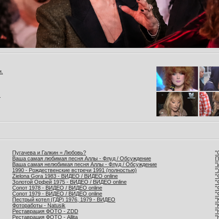
и.
.
Пугачева и Галкин = Любовь?
"
Ваша самая любимая песня Аллы - Флуд / Обсуждение
П
Ваша самая нелюбимая песня Аллы - Флуд / Обсуждение
"
1990 - Рождественские встречи 1991 (полностью)
"
Zielona Gora 1983 - ВИДЕО / ВИДЕО online
"
Золотой Орфей 1975 - ВИДЕО / ВИДЕО online
"
Сопот 1978 - ВИДЕО / ВИДЕО online
"
Сопот 1979 - ВИДЕО / ВИДЕО online
"
Пестрый котел (ГДР) 1976, 1979 - ВИДЕО
"
Фотоработы - Natusik
"
Реставрация ФОТО - ZDD
"
Реставрация ФОТО - Allita
"