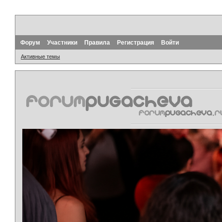
Форум
Участники
Правила
Регистрация
Войти
Активные темы