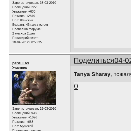
Зарегистрирован
: 15-03-2010
Сообщений:
2279
Уважение:
+630
Позитив:
+2870
Пол:
Женский
Возраст:
43
[1983-02-09]
Провел на форуме:
2 месяца 2 дня
Последний визит:
18-04-2012 00:58:35
Поделиться
04-0
parALLAx
Участник
Tanya Sharay
, пожал
0
Зарегистрирован
: 15-03-2010
Сообщений:
933
Уважение:
+1096
Позитив:
+663
Пол:
Мужской
Провел на форуме: