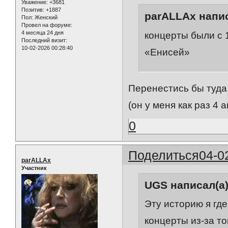
Уважение:
+3681
Позитив:
+1887
parALLAx напис
Пол:
Женский
Провел на форуме:
4 месяца 24 дня
концерты были с 
Последний визит:
10-02-2026 00:28:40
«Енисей»
Перенестись бы туда
(он у меня как раз 4 
0
Поделиться
04-0
parALLAx
Участник
UGS написал(а)
Эту историю я гд
концерты из-за то