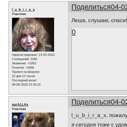
Поделиться
04-0
l_u_b_i_r_a_x
Участник
Леша, слушаю, спасиб
0
Зарегистрирован
: 14-03-2010
Сообщений:
2340
Уважение:
+1953
Позитив:
+2666
Провел на форуме:
22 дня 12 часов
Последний визит:
06-06-2020 22:30:10
Поделиться
04-0
parALLAx
Участник
l_u_b_i_r_a_x, пожал
я сегодня тоже с удо