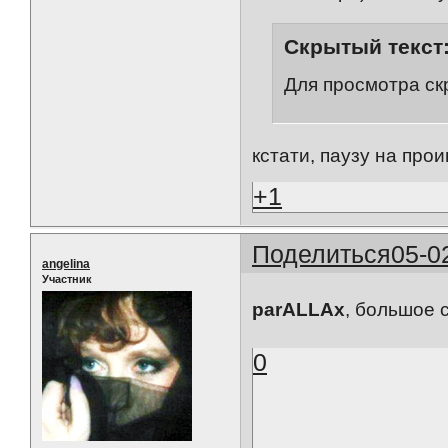
Скрытый текст
Для просмотра ск
кстати, паузу на про
+1
Поделиться
05-0
angelina
Участник
parALLAx
, большое 
0