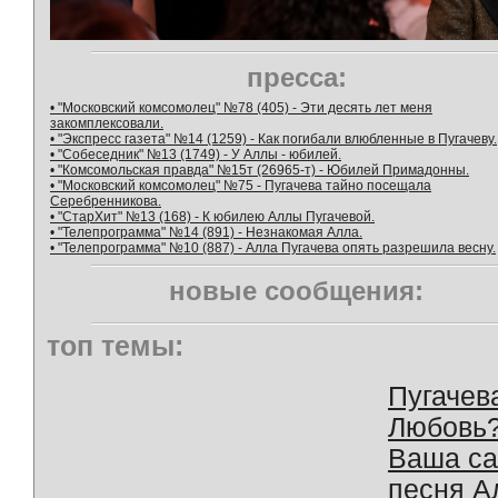
пресса:
• "Московский комсомолец" №78 (405) - Эти десять лет меня
закомплексовали.
• "Экспресс газета" №14 (1259) - Как погибали влюбленные в Пугачеву.
• "Собеседник" №13 (1749) - У Аллы - юбилей.
• "Комсомольская правда" №15т (26965-т) - Юбилей Примадонны.
• "Московский комсомолец" №75 - Пугачева тайно посещала
Серебренникова.
• "СтарХит" №13 (168) - К юбилею Аллы Пугачевой.
• "Телепрограмма" №14 (891) - Незнакомая Алла.
• "Телепрограмма" №10 (887) - Алла Пугачева опять разрешила весну.
новые сообщения:
топ темы:
Пугачев
Любовь
Ваша с
песня А