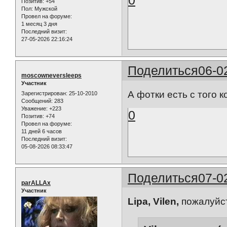
0
Позитив:
+54
Пол:
Мужской
Провел на форуме:
1 месяц 3 дня
Последний визит:
27-05-2026 22:16:24
Поделиться
06-0
moscowneversleeps
Участник
А фотки есть с того 
Зарегистрирован
: 25-10-2010
Сообщений:
283
Уважение:
+223
0
Позитив:
+74
Провел на форуме:
11 дней 6 часов
Последний визит:
05-08-2026 08:33:47
Поделиться
07-0
parALLAx
Участник
Lipa, Vilen,
пожалуйс