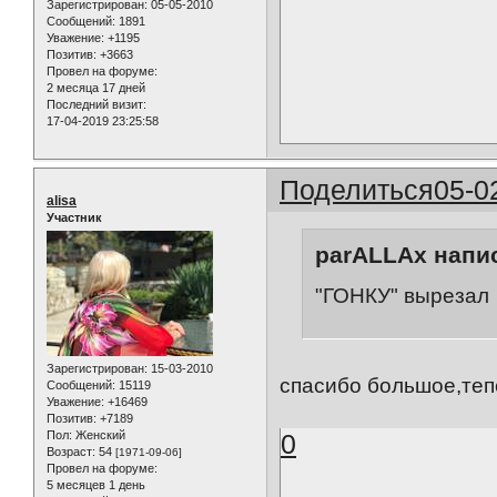
Зарегистрирован
: 05-05-2010
Сообщений:
1891
Уважение:
+1195
Позитив:
+3663
Провел на форуме:
2 месяца 17 дней
Последний визит:
17-04-2019 23:25:58
Поделиться
05-0
alisa
Участник
parALLAx напис
"ГОНКУ" вырезал
Зарегистрирован
: 15-03-2010
спасибо большое,теп
Сообщений:
15119
Уважение:
+16469
Позитив:
+7189
0
Пол:
Женский
Возраст:
54
[1971-09-06]
Провел на форуме:
5 месяцев 1 день