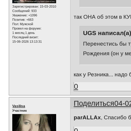
Зарегистрирован
: 15-03-2010
Сообщений:
933
Уважение:
+1096
так ОНА об этом в К
Позитив:
+663
Пол:
Мужской
Провел на форуме:
UGS написал(а)
1 месяц 1 день
Последний визит:
15-06-2026 13:13:31
Перенестись бы т
Рождения (он у ме
как у Резника... надо
0
Поделиться
04-0
Vasilisa
Участник
parALLAx
, Спасибо 
0