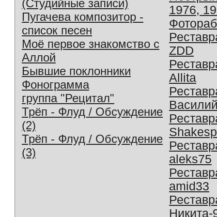
(Студийные записи)
1976, 1
Пугачева композитор -
Фотораб
список песен
Реставр
Моё первое знакомство с
ZDD
Аллой
Реставр
Бывшие поклонники
Allita
Фонограмма
Реставр
группа "Рецитал"
Василий
Трёп - Флуд / Обсуждение
Реставр
(2)
Shakesp
Трёп - Флуд / Обсуждение
Реставр
(3)
aleks75
Реставр
amid33
Реставр
Никита-