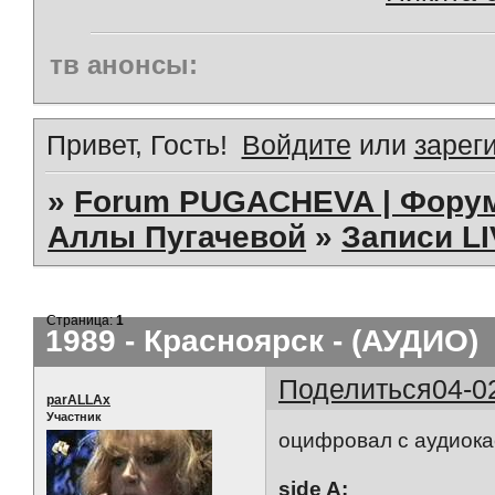
тв анонсы:
Привет, Гость!
Войдите
или
зарег
»
Forum PUGACHEVA | Форум
Аллы Пугачевой
»
Записи L
Страница:
1
1989 - Красноярск - (АУДИО)
Поделиться
04-0
parALLAx
Участник
оцифровал с аудиока
side A: