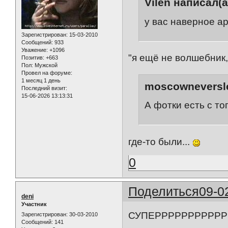
Vilen написал(а
у вас наверное ар
Зарегистрирован
: 15-03-2010
Сообщений:
933
Уважение:
+1096
"я ещё не волшебник, 
Позитив:
+663
Пол:
Мужской
Провел на форуме:
1 месяц 1 день
moscowneversle
Последний визит:
15-06-2026 13:13:31
А фотки есть с то
где-то были...
0
Поделиться
09-0
deni
Участник
СУПЕРРРРРРРРРРРР!
Зарегистрирован
: 30-03-2010
Сообщений:
141