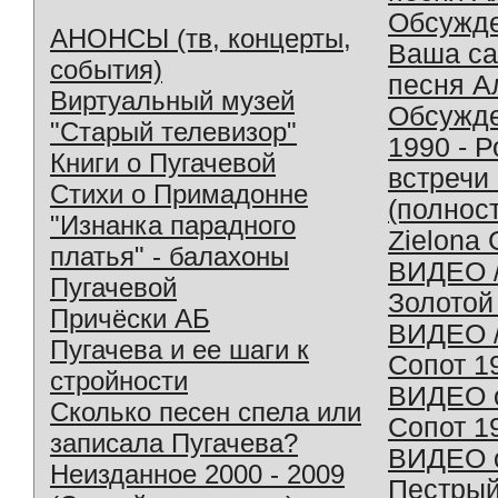
Обсужд
АНОНСЫ (тв, концерты,
Ваша с
события)
песня А
Виртуальный музей
Обсужд
"Старый телевизор"
1990 - 
Книги о Пугачевой
встречи
Стихи о Примадонне
(полнос
"Изнанка парадного
Zielona 
платья" - балахоны
ВИДЕО /
Пугачевой
Золотой
Причёски АБ
ВИДЕО /
Пугачева и ее шаги к
Сопот 1
стройности
ВИДЕО o
Сколько песен спела или
Сопот 1
записала Пугачева?
ВИДЕО o
Неизданное 2000 - 2009
Пестрый