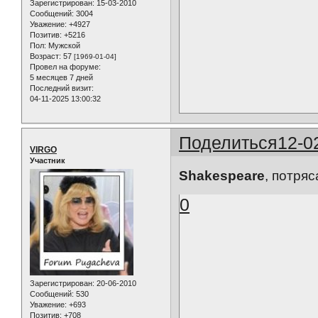
Зарегистрирован
: 15-03-2010
Сообщений:
3004
Уважение:
+4927
Позитив:
+5216
Пол:
Мужской
Возраст:
57
[1969-01-04]
Провел на форуме:
5 месяцев 7 дней
Последний визит:
04-11-2025 13:00:32
Поделиться
12-0
VIRGO
Участник
Shakespeare
, потря
0
Зарегистрирован
: 20-06-2010
Сообщений:
530
Уважение:
+693
Позитив:
+708