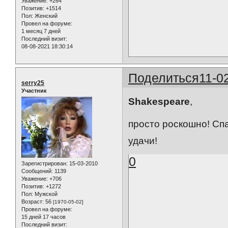
Уважение:
+264
Позитив:
+1514
Пол:
Женский
Провел на форуме:
1 месяц 7 дней
Последний визит:
08-08-2021 18:30:14
Поделиться
11-0
serry25
Участник
Shakespeare
,
просто роскошно! Сп
удачи!
0
Зарегистрирован
: 15-03-2010
Сообщений:
1139
Уважение:
+706
Позитив:
+1272
Пол:
Мужской
Возраст:
56
[1970-05-02]
Провел на форуме:
15 дней 17 часов
Последний визит: