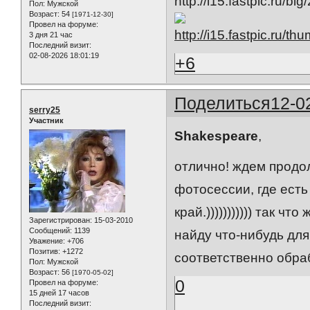
Пол:
Мужской
Возраст:
54
[1971-12-30]
Провел на форуме:
3 дня 21 час
Последний визит:
02-08-2026 18:01:19
+6
Поделиться
12-0
serry25
Участник
Shakespeare
,
отлично! ждем продол
фотосессии, где ест
край.))))))))))) так 
Зарегистрирован
: 15-03-2010
Сообщений:
1139
найду что-нибудь для
Уважение:
+706
Позитив:
+1272
соответственно обра
Пол:
Мужской
Возраст:
56
[1970-05-02]
0
Провел на форуме:
15 дней 17 часов
Последний визит: