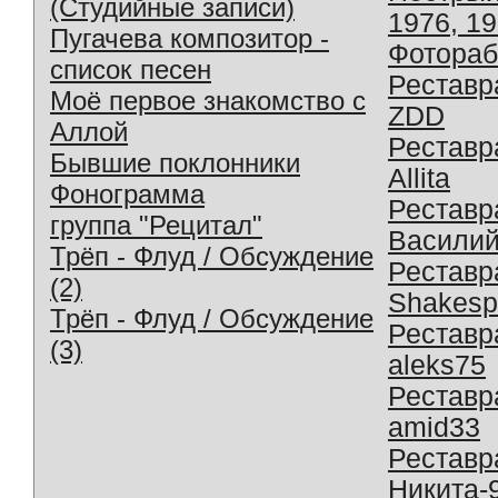
(Студийные записи)
1976, 1
Пугачева композитор -
Фотораб
список песен
Реставр
Моё первое знакомство с
ZDD
Аллой
Реставр
Бывшие поклонники
Allita
Фонограмма
Реставр
группа "Рецитал"
Василий
Трёп - Флуд / Обсуждение
Реставр
(2)
Shakesp
Трёп - Флуд / Обсуждение
Реставр
(3)
aleks75
Реставр
amid33
Реставр
Никита-