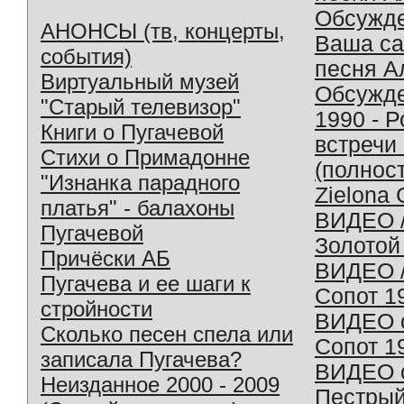
Обсужд
АНОНСЫ (тв, концерты,
Ваша с
события)
песня А
Виртуальный музей
Обсужд
"Старый телевизор"
1990 - 
Книги о Пугачевой
встречи
Стихи о Примадонне
(полнос
"Изнанка парадного
Zielona 
платья" - балахоны
ВИДЕО /
Пугачевой
Золотой
Причёски АБ
ВИДЕО /
Пугачева и ее шаги к
Сопот 1
стройности
ВИДЕО o
Сколько песен спела или
Сопот 1
записала Пугачева?
ВИДЕО o
Неизданное 2000 - 2009
Пестрый