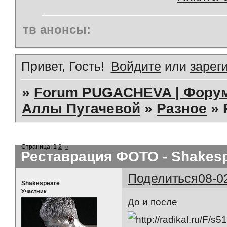
тв анонсы:
Привет, Гость!
Войдите
или
зарег
»
Forum PUGACHEVA | Форум
Аллы Пугачевой
»
Разное
»
Страница:
1
2
»
Реставрация ФОТО - Shakes
Поделиться
08-0
Shakespeare
Участник
До и после