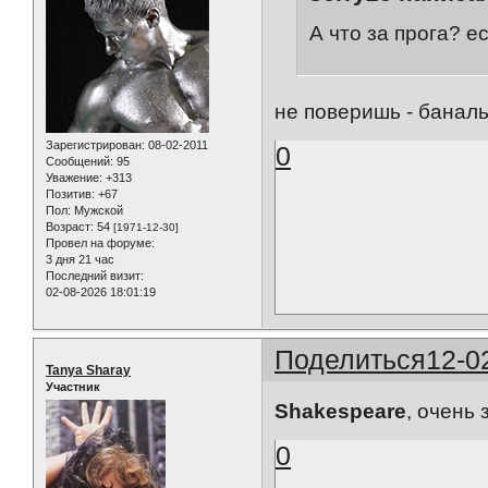
А что за прога? е
не поверишь - бана
Зарегистрирован
: 08-02-2011
0
Сообщений:
95
Уважение:
+313
Позитив:
+67
Пол:
Мужской
Возраст:
54
[1971-12-30]
Провел на форуме:
3 дня 21 час
Последний визит:
02-08-2026 18:01:19
Поделиться
12-0
Tanya Sharay
Участник
Shakespeare
, очень
0