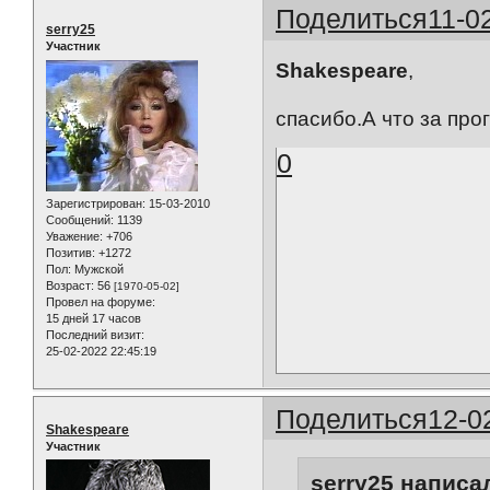
Поделиться
11-0
serry25
Участник
Shakespeare
,
спасибо.А что за про
0
Зарегистрирован
: 15-03-2010
Сообщений:
1139
Уважение:
+706
Позитив:
+1272
Пол:
Мужской
Возраст:
56
[1970-05-02]
Провел на форуме:
15 дней 17 часов
Последний визит:
25-02-2022 22:45:19
Поделиться
12-0
Shakespeare
Участник
serry25 написал