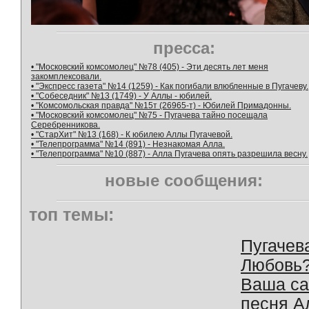
пресса:
• "Московский комсомолец" №78 (405) - Эти десять лет меня
закомплексовали.
• "Экспресс газета" №14 (1259) - Как погибали влюбленные в Пугачеву.
• "Собеседник" №13 (1749) - У Аллы - юбилей.
• "Комсомольская правда" №15т (26965-т) - Юбилей Примадонны.
• "Московский комсомолец" №75 - Пугачева тайно посещала
Серебренникова.
• "СтарХит" №13 (168) - К юбилею Аллы Пугачевой.
• "Телепрограмма" №14 (891) - Незнакомая Алла.
• "Телепрограмма" №10 (887) - Алла Пугачева опять разрешила весну.
новые сообщения:
топ темы:
Пугачев
Любовь
Ваша с
песня А