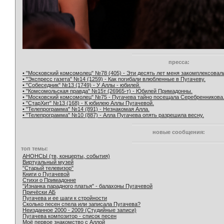
пресса:
• "Московский комсомолец" №78 (405) - Эти десять лет меня закомплексовал
• "Экспресс газета" №14 (1259) - Как погибали влюбленные в Пугачеву.
• "Собеседник" №13 (1749) - У Аллы - юбилей.
• "Комсомольская правда" №15т (26965-т) - Юбилей Примадонны.
• "Московский комсомолец" №75 - Пугачева тайно посещала Серебренникова
• "СтарХит" №13 (168) - К юбилею Аллы Пугачевой.
• "Телепрограмма" №14 (891) - Незнакомая Алла.
• "Телепрограмма" №10 (887) - Алла Пугачева опять разрешила весну.
новые сообщения:
топ темы:
АНОНСЫ (тв, концерты, события)
Виртуальный музей
"Старый телевизор"
Книги о Пугачевой
Стихи о Примадонне
"Изнанка парадного платья" - балахоны Пугачевой
Причёски АБ
Пугачева и ее шаги к стройности
Сколько песен спела или записала Пугачева?
Неизданное 2000 - 2009 (Студийные записи)
Пугачева композитор - список песен
Моё первое знакомство с Аллой