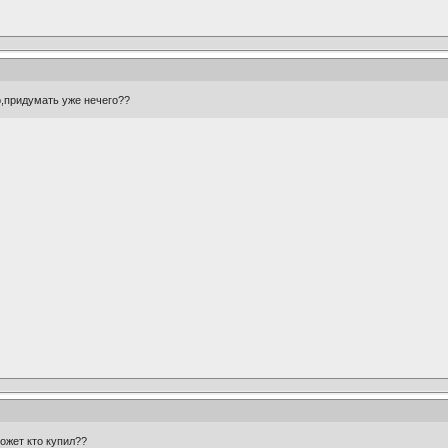
,придумать уже нечего??
ожет кто купил??