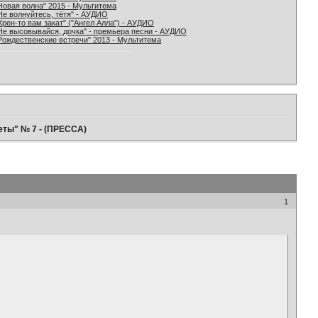
Новая волна" 2015 - Мультитема
Не волнуйтесь, тётя" - АУДИО
Хрен-то вам закат" ("Ангел Алла") - АУДИО
Не высовывайся, дочка" - премьера песни - АУДИО
Рождественские встречи" 2013 - Мультитема
веты" № 7 - (ПРЕССА)
1