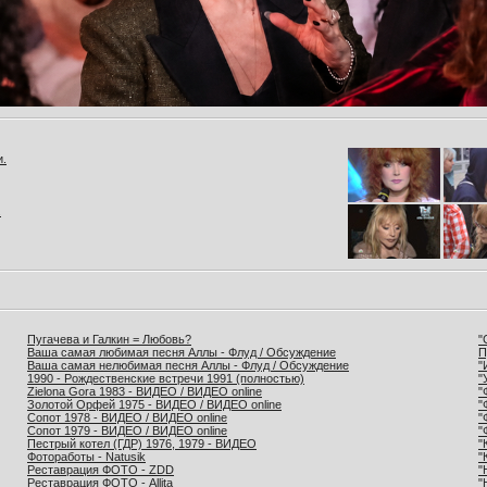
и.
.
Пугачева и Галкин = Любовь?
"
Ваша самая любимая песня Аллы - Флуд / Обсуждение
П
Ваша самая нелюбимая песня Аллы - Флуд / Обсуждение
"
1990 - Рождественские встречи 1991 (полностью)
"
Zielona Gora 1983 - ВИДЕО / ВИДЕО online
"
Золотой Орфей 1975 - ВИДЕО / ВИДЕО online
"
Сопот 1978 - ВИДЕО / ВИДЕО online
"
Сопот 1979 - ВИДЕО / ВИДЕО online
"
Пестрый котел (ГДР) 1976, 1979 - ВИДЕО
"
Фотоработы - Natusik
"
Реставрация ФОТО - ZDD
"
Реставрация ФОТО - Allita
"