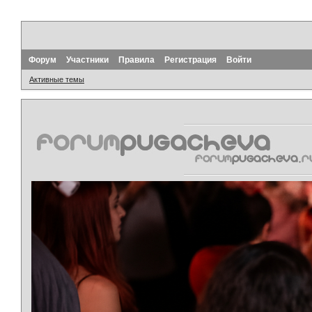
Форум
Участники
Правила
Регистрация
Войти
Активные темы