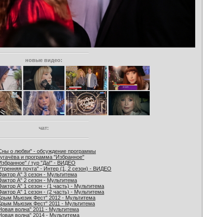
новые видео:
чат:
Сны о любви" - обсуждение программы
угачёва и программа "Избранное"
Избранное" / тур "Да!" - ВИДЕО
Утренняя почта" - Интер (1, 2 сезон) - ВИДЕО
Фактор А" 3 сезон - Мультитема
Фактор А" 2 сезон - Мультитема
Фактор А" 1 сезон - (1 часть) - Мультитема
Фактор А" 1 сезон - (2 часть) - Мультитема
Крым Мьюзик Фест" 2012 - Мультитема
Крым Мьюзик Фест" 2011 - Мультитема
Новая волна" 2011 - Мультитема
Новая волна" 2014 - Мультитема