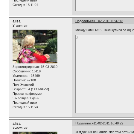
Последний визит:
Сегодня 15:11:24
alisa
Поделиться
11-02-2011 16:47:18
Участник
Между нами № 5 Тоже купила за одно
0
Зарегистрирован
: 15-03-2010
Сообщений:
15119
Уважение:
+16469
Позитив:
+7188
Пол:
Женский
Возраст:
54
[1971-09-06]
Провел на форуме:
5 месяцев 1 день
Последний визит:
Сегодня 15:11:24
alisa
Поделиться
11-02-2011 16:48:22
Участник
«Отдохни» не нашла, что там есть? М