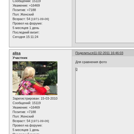
Сообщений:
15119
Уважение:
+16469
Позитив:
+7188
Пол:
Женский
Возраст:
54
[1971-09-06]
Провел на форуме:
5 месяцев 1 день
Последний визит:
Сегодня 15:11:24
alisa
Поделиться
11-02-2011 16:46:03
Участник
Для сравнения фото
0
Зарегистрирован
: 15-03-2010
Сообщений:
15119
Уважение:
+16469
Позитив:
+7188
Пол:
Женский
Возраст:
54
[1971-09-06]
Провел на форуме:
5 месяцев 1 день