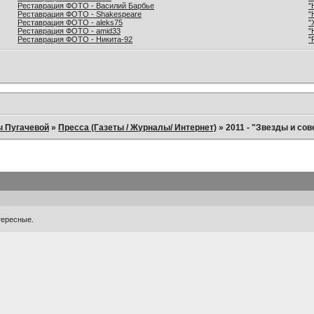
Реставрация ФОТО - Василий Барбье
"
Реставрация ФОТО - Shakespeare
"
Реставрация ФОТО - aleks75
"
Реставрация ФОТО - amid33
"
Реставрация ФОТО - Никита-92
"
ы Пугачевой
»
Пресса (Газеты / Журналы/ Интернет)
»
2011 - "Звезды и со
тересные.