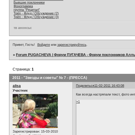
Бывшие поклонники
Фонограмма
группа "Рецитал"
Трёп - Флуд / Обсуждение (2)
Трёп - Флуд / Обсуждение (3)
тв анонсы:
Привет, Гость!
Войдите
или
зарегистрируйтесь
.
»
Forum PUGACHEVA | Форум ПУГАЧЕВА - Форум поклонников Алл
Страница:
1
2011 - "Звезды и советы" № 7 - (ПРЕССА)
alisa
Поделиться
11-02-2011 16:43:08
Участник
Как всегда настряпали текст, фото ин
+1
Зарегистрирован
: 15-03-2010