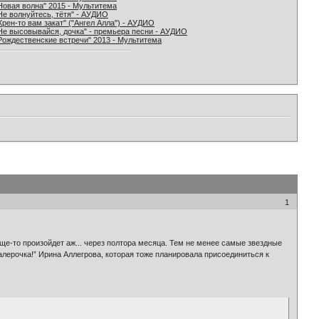
Новая волна" 2015 - Мультитема
Не волнуйтесь, тётя" - АУДИО
Хрен-то вам закат" ("Ангел Алла") - АУДИО
Не высовывайся, дочка" - премьера песни - АУДИО
Рождественские встречи" 2013 - Мультитема
1
ще-то произойдет аж... через полтора месяца. Тем не менее самые звездные
алерочка!” Ирина Аллегрова, которая тоже планировала присоединиться к