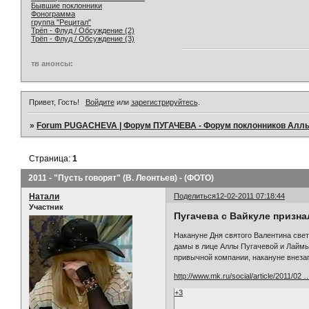
Бывшие поклонники
Фонограмма
группа "Рецитал"
Трёп - Флуд / Обсуждение (2)
Трёп - Флуд / Обсуждение (3)
тв анонсы:
Привет, Гость!
Войдите
или
зарегистрируйтесь
.
»
Forum PUGACHEVA | Форум ПУГАЧЕВА - Форум поклонников Алл
Страница:
1
2011 - "Пусть говорят" (В. Леонтьев) - (ФОТО)
Натали
Поделиться
12-02-2011 07:18:44
Участник
Пугачева с Вайкуле призна
Накануне Дня святого Валентина свет
дамы в лице Аллы Пугачевой и Лаймы 
привычной компании, накануне внезапно с
http://www.mk.ru/social/article/2011/02 
+3