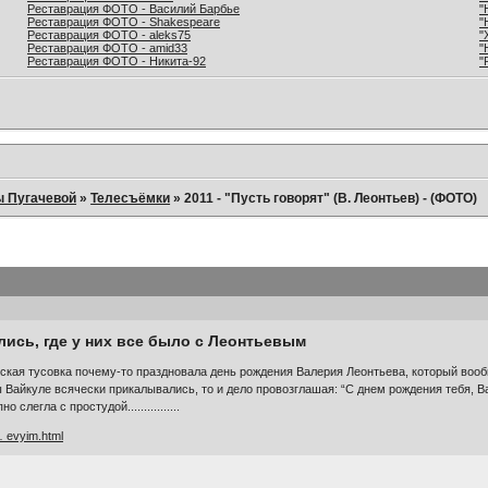
Реставрация ФОТО - Василий Барбье
"
Реставрация ФОТО - Shakespeare
"
Реставрация ФОТО - aleks75
"
Реставрация ФОТО - amid33
"
Реставрация ФОТО - Никита-92
"
ы Пугачевой
»
Телесъёмки
»
2011 - "Пусть говорят" (В. Леонтьев) - (ФОТО)
лись, где у них все было с Леонтьевым
ская тусовка почему-то праздновала день рождения Валерия Леонтьева, который вооб
Вайкуле всячески прикалывались, то и дело провозглашая: “С днем рождения тебя, В
легла с простудой................
… evyim.html