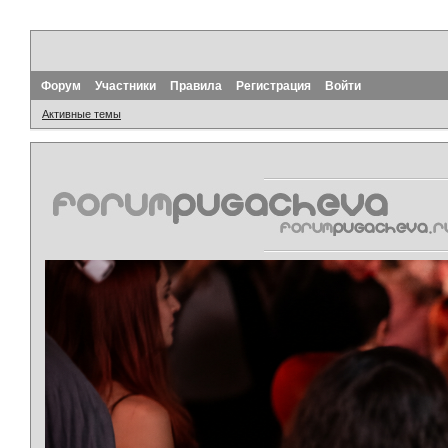
Форум
Участники
Правила
Регистрация
Войти
Активные темы