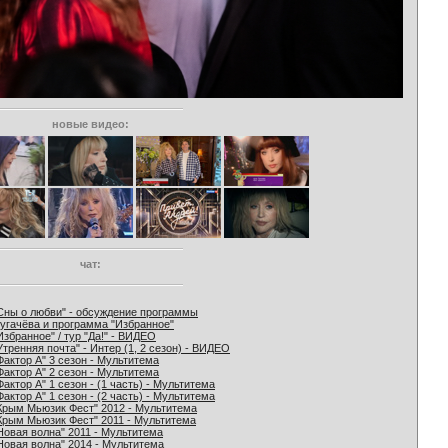
новые видео:
чат:
Сны о любви" - обсуждение программы
угачёва и программа "Избранное"
Избранное" / тур "Да!" - ВИДЕО
Утренняя почта" - Интер (1, 2 сезон) - ВИДЕО
Фактор А" 3 сезон - Мультитема
Фактор А" 2 сезон - Мультитема
Фактор А" 1 сезон - (1 часть) - Мультитема
Фактор А" 1 сезон - (2 часть) - Мультитема
Крым Мьюзик Фест" 2012 - Мультитема
Крым Мьюзик Фест" 2011 - Мультитема
Новая волна" 2011 - Мультитема
Новая волна" 2014 - Мультитема