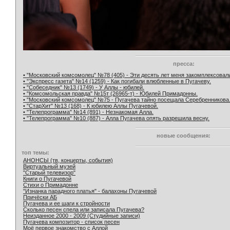
пресса:
• "Московский комсомолец" №78 (405) - Эти десять лет меня закомплексовал
• "Экспресс газета" №14 (1259) - Как погибали влюбленные в Пугачеву.
• "Собеседник" №13 (1749) - У Аллы - юбилей.
• "Комсомольская правда" №15т (26965-т) - Юбилей Примадонны.
• "Московский комсомолец" №75 - Пугачева тайно посещала Серебренникова
• "СтарХит" №13 (168) - К юбилею Аллы Пугачевой.
• "Телепрограмма" №14 (891) - Незнакомая Алла.
• "Телепрограмма" №10 (887) - Алла Пугачева опять разрешила весну.
новые сообщения:
топ темы:
АНОНСЫ (тв, концерты, события)
Виртуальный музей
"Старый телевизор"
Книги о Пугачевой
Стихи о Примадонне
"Изнанка парадного платья" - балахоны Пугачевой
Причёски АБ
Пугачева и ее шаги к стройности
Сколько песен спела или записала Пугачева?
Неизданное 2000 - 2009 (Студийные записи)
Пугачева композитор - список песен
Моё первое знакомство с Аллой