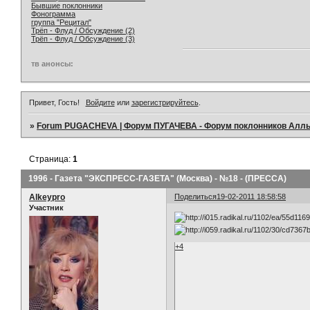
Бывшие поклонники
Фонограмма
группа "Рецитал"
Трёп - Флуд / Обсуждение (2)
Трёп - Флуд / Обсуждение (3)
тв анонсы:
Привет, Гость!
Войдите
или
зарегистрируйтесь
.
»
Forum PUGACHEVA | Форум ПУГАЧЕВА - Форум поклонников Алл
Страница:
1
1996 - Газета "ЭКСПРЕСС-ГАЗЕТА" (Москва) - №18 - (ПРЕССА)
Alkeypro
Поделиться
19-02-2011 18:58:58
Участник
+4