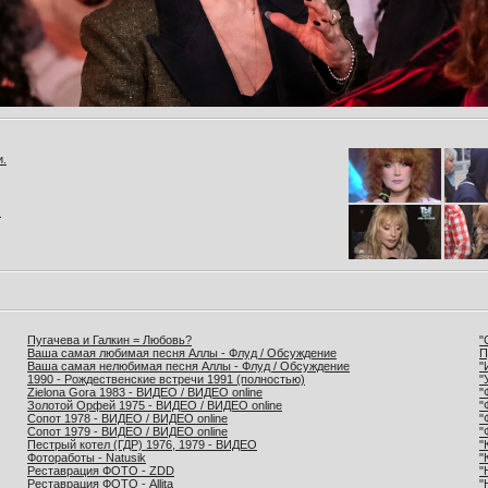
и.
.
Пугачева и Галкин = Любовь?
"
Ваша самая любимая песня Аллы - Флуд / Обсуждение
П
Ваша самая нелюбимая песня Аллы - Флуд / Обсуждение
"
1990 - Рождественские встречи 1991 (полностью)
"
Zielona Gora 1983 - ВИДЕО / ВИДЕО online
"
Золотой Орфей 1975 - ВИДЕО / ВИДЕО online
"
Сопот 1978 - ВИДЕО / ВИДЕО online
"
Сопот 1979 - ВИДЕО / ВИДЕО online
"
Пестрый котел (ГДР) 1976, 1979 - ВИДЕО
"
Фотоработы - Natusik
"
Реставрация ФОТО - ZDD
"
Реставрация ФОТО - Allita
"