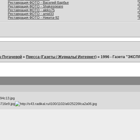
Реставрация ФОТО - Василий Барбье
"
Реставрация ФОТО - Shakespeare
"
Реставрация ФОТО - aleks75
"
Реставрация ФОТО - amid33
"
Реставрация ФОТО - Никита-92
"
ы Пугачевой
»
Пресса (Газеты / Журналы/ Интернет)
»
1996 - Газета "ЭКСП