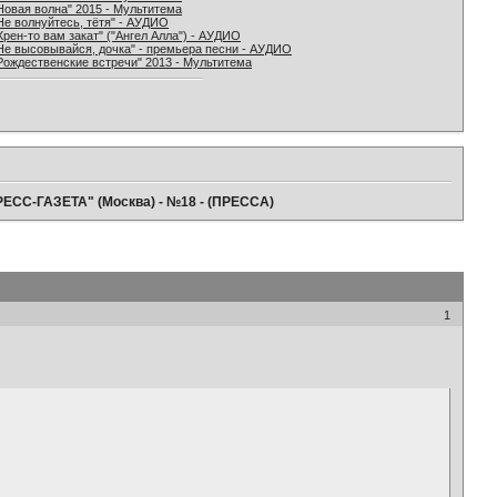
Новая волна" 2015 - Мультитема
Не волнуйтесь, тётя" - АУДИО
Хрен-то вам закат" ("Ангел Алла") - АУДИО
Не высовывайся, дочка" - премьера песни - АУДИО
Рождественские встречи" 2013 - Мультитема
РЕСС-ГАЗЕТА" (Москва) - №18 - (ПРЕССА)
1