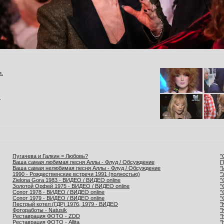
и.
.
Пугачева и Галкин = Любовь?
"
Ваша самая любимая песня Аллы - Флуд / Обсуждение
П
Ваша самая нелюбимая песня Аллы - Флуд / Обсуждение
"
1990 - Рождественские встречи 1991 (полностью)
"
Zielona Gora 1983 - ВИДЕО / ВИДЕО online
"
Золотой Орфей 1975 - ВИДЕО / ВИДЕО online
"
Сопот 1978 - ВИДЕО / ВИДЕО online
"
Сопот 1979 - ВИДЕО / ВИДЕО online
"
Пестрый котел (ГДР) 1976, 1979 - ВИДЕО
"
Фотоработы - Natusik
"
Реставрация ФОТО - ZDD
"
Реставрация ФОТО - Allita
"