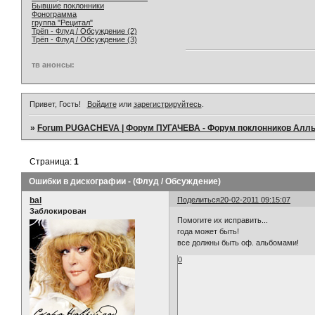
Бывшие поклонники
Фонограмма
группа "Рецитал"
Трёп - Флуд / Обсуждение (2)
Трёп - Флуд / Обсуждение (3)
тв анонсы:
Привет, Гость!
Войдите
или
зарегистрируйтесь
.
»
Forum PUGACHEVA | Форум ПУГАЧЕВА - Форум поклонников Алл
Страница:
1
Ошибки в дискографии - (Флуд / Обсуждение)
bal
Поделиться
20-02-2011 09:15:07
Заблокирован
Помогите их исправить...
года может быть!
все должны быть оф. альбомами!
0