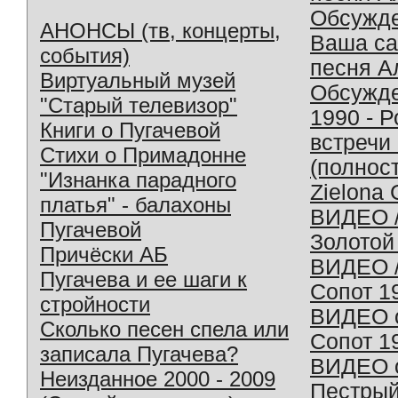
Обсужд
АНОНСЫ (тв, концерты,
Ваша с
события)
песня А
Виртуальный музей
Обсужд
"Старый телевизор"
1990 - 
Книги о Пугачевой
встречи
Стихи о Примадонне
(полнос
"Изнанка парадного
Zielona 
платья" - балахоны
ВИДЕО /
Пугачевой
Золотой
Причёски АБ
ВИДЕО /
Пугачева и ее шаги к
Сопот 1
стройности
ВИДЕО o
Сколько песен спела или
Сопот 1
записала Пугачева?
ВИДЕО o
Неизданное 2000 - 2009
Пестрый