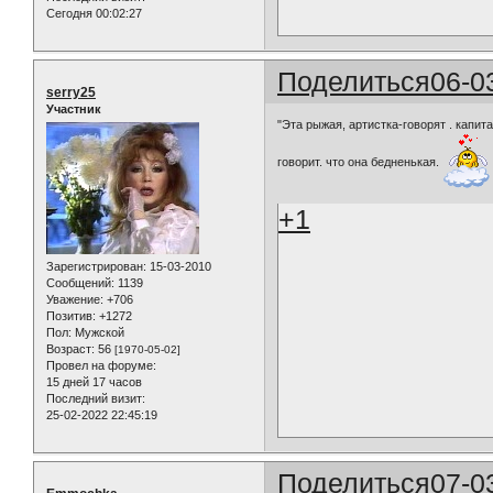
Сегодня 00:02:27
Поделиться
06-0
serry25
Участник
"Эта рыжая, артистка-говорят . капита
говорит. что она бедненькая.
+1
Зарегистрирован
: 15-03-2010
Сообщений:
1139
Уважение:
+706
Позитив:
+1272
Пол:
Мужской
Возраст:
56
[1970-05-02]
Провел на форуме:
15 дней 17 часов
Последний визит:
25-02-2022 22:45:19
Поделиться
07-0