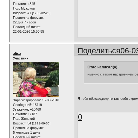
Позитив:
+345
Пол:
Мужской
Возраст:
41
[1985-02-26]
Провел на форуме:
22 дня 7 часов
Последний визит:
22-01-2026 15:50:55
Поделиться
06-0
alisa
Участник
Стас написал(а):
именно с таким настроением се
Я тебя обожаю,ведите там себя скром
Зарегистрирован
: 15-03-2010
Сообщений:
15119
Уважение:
+16469
Позитив:
+7187
0
Пол:
Женский
Возраст:
54
[1971-09-06]
Провел на форуме:
5 месяцев 1 день
Последний визит: