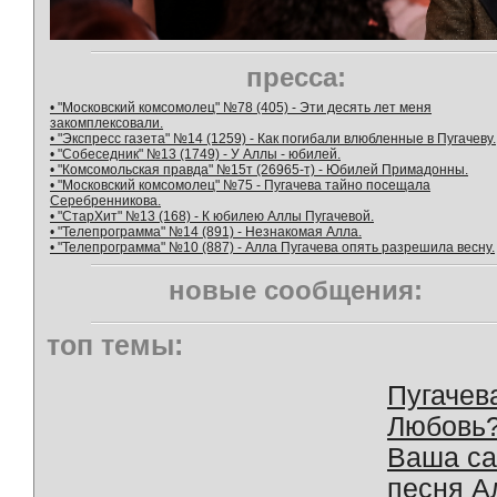
пресса:
• "Московский комсомолец" №78 (405) - Эти десять лет меня
закомплексовали.
• "Экспресс газета" №14 (1259) - Как погибали влюбленные в Пугачеву.
• "Собеседник" №13 (1749) - У Аллы - юбилей.
• "Комсомольская правда" №15т (26965-т) - Юбилей Примадонны.
• "Московский комсомолец" №75 - Пугачева тайно посещала
Серебренникова.
• "СтарХит" №13 (168) - К юбилею Аллы Пугачевой.
• "Телепрограмма" №14 (891) - Незнакомая Алла.
• "Телепрограмма" №10 (887) - Алла Пугачева опять разрешила весну.
новые сообщения:
топ темы:
Пугачев
Любовь
Ваша с
песня А