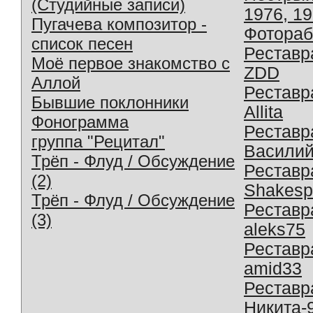
(Студийные записи)
1976, 1
Пугачева композитор -
Фотораб
список песен
Реставр
Моё первое знакомство с
ZDD
Аллой
Реставр
Бывшие поклонники
Allita
Фонограмма
Реставр
группа "Рецитал"
Василий
Трёп - Флуд / Обсуждение
Реставр
(2)
Shakesp
Трёп - Флуд / Обсуждение
Реставр
(3)
aleks75
Реставр
amid33
Реставр
Никита-