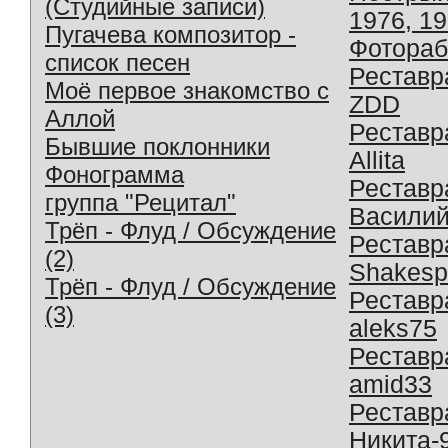
(Студийные записи)
1976, 1
Пугачева композитор -
Фотораб
список песен
Реставр
Моё первое знакомство с
ZDD
Аллой
Реставр
Бывшие поклонники
Allita
Фонограмма
Реставр
группа "Рецитал"
Василий
Трёп - Флуд / Обсуждение
Реставр
(2)
Shakesp
Трёп - Флуд / Обсуждение
Реставр
(3)
aleks75
Реставр
amid33
Реставр
Никита-