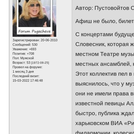
Автор: Пустовойтов 
Афиш не было, билет
С концертами будуще
Зарегистрирован
: 20-06-2010
Словесник, которая 
Сообщений:
530
Уважение:
+693
местном Театре музы
Позитив:
+708
Пол:
Мужской
Возраст:
53
местных ансамблей, 
[1972-08-25]
Провел на форуме:
1 месяц 3 дня
Этот коллектив пел в
Последний визит:
15-03-2022 17:46:48
выяснилось, что у му
они не имели права 
известной певицы Ал
быстро, публика жда
харьковском ВИА «Ри
филармонии, колесил