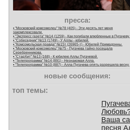
пресса:
• "Московский комсомолец" №78 (405) - Эти десять лет меня
закомплексовали.
• "Экспресс газета" №14 (1259) - Как погибали влюбленные в Пугачеву.
• "Собеседник" №13 (1749) - У Аллы - юбилей.
• "Комсомольская правда" №15т (26965-т) - Юбилей Примадонны.
• "Московский комсомолец" №75 - Пугачева тайно посещала
Серебренникова.
• "СтарХит" №13 (168) - К юбилею Аллы Пугачевой.
• "Телепрограмма" №14 (891) - Незнакомая Алла.
• "Телепрограмма" №10 (887) - Алла Пугачева опять разрешила весну.
новые сообщения:
топ темы:
Пугачев
Любовь
Ваша с
песня А