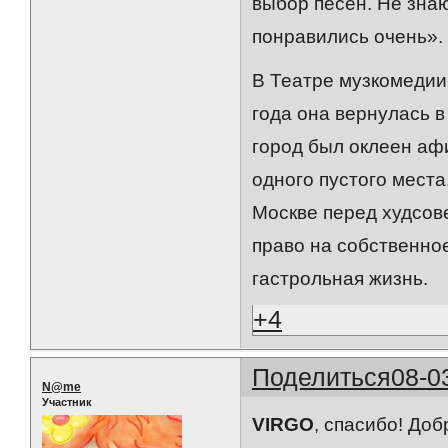
выбор песен. Не знаю
понравились очень».
В Театре музкомедии
года она вернулась 
город был оклеен афи
одного пустого места
Москве перед худсов
право на собственно
гастрольная жизнь.
+4
Поделиться
08-0
N@me
Участник
VIRGO
, спасибо! До