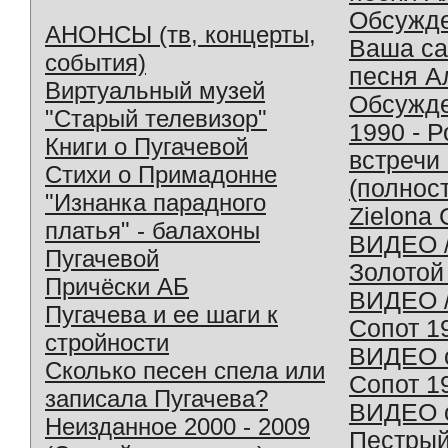
Обсужд
АНОНСЫ (тв, концерты,
Ваша с
события)
песня А
Виртуальный музей
Обсужд
"Старый телевизор"
1990 - 
Книги о Пугачевой
встречи
Стихи о Примадонне
(полнос
"Изнанка парадного
Zielona 
платья" - балахоны
ВИДЕО /
Пугачевой
Золотой
Причёски АБ
ВИДЕО /
Пугачева и ее шаги к
Сопот 1
стройности
ВИДЕО o
Сколько песен спела или
Сопот 1
записала Пугачева?
ВИДЕО o
Неизданное 2000 - 2009
Пестрый