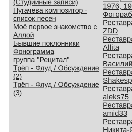
(Студийные записи)
1976, 1
Пугачева композитор -
Фотораб
список песен
Реставр
Моё первое знакомство с
ZDD
Аллой
Реставр
Бывшие поклонники
Allita
Фонограмма
Реставр
группа "Рецитал"
Василий
Трёп - Флуд / Обсуждение
Реставр
(2)
Shakesp
Трёп - Флуд / Обсуждение
Реставр
(3)
aleks75
Реставр
amid33
Реставр
Никита-