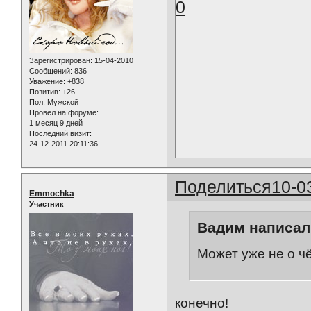
0
Зарегистрирован
: 15-04-2010
Сообщений:
836
Уважение:
+838
Позитив:
+26
Пол:
Мужской
Провел на форуме:
1 месяц 9 дней
Последний визит:
24-12-2011 20:11:36
Поделиться
10-0
Emmochka
Участник
Вадим написал(
Может уже не о чё
конечно!