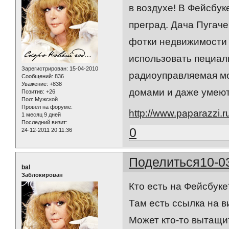
в воздухе! В Фейсбук
преград. Дача Пугаче
фотки недвижимости 
использовать пециал
Зарегистрирован
: 15-04-2010
радиоуправляемая мо
Сообщений:
836
Уважение:
+838
домами и даже умеют
Позитив:
+26
Пол:
Мужской
Провел на форуме:
http://www.paparazzi.
1 месяц 9 дней
Последний визит:
0
24-12-2011 20:11:36
Поделиться
10-0
bal
Заблокирован
Кто есть на Фейсбуке
Там есть ссылка на в
Может кто-то вытащи