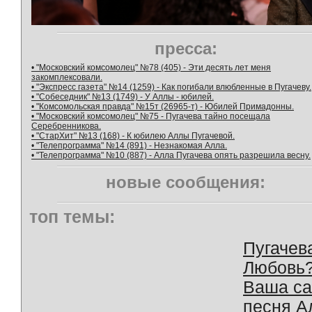
пресса:
• "Московский комсомолец" №78 (405) - Эти десять лет меня
закомплексовали.
• "Экспресс газета" №14 (1259) - Как погибали влюбленные в Пугачеву.
• "Собеседник" №13 (1749) - У Аллы - юбилей.
• "Комсомольская правда" №15т (26965-т) - Юбилей Примадонны.
• "Московский комсомолец" №75 - Пугачева тайно посещала
Серебренникова.
• "СтарХит" №13 (168) - К юбилею Аллы Пугачевой.
• "Телепрограмма" №14 (891) - Незнакомая Алла.
• "Телепрограмма" №10 (887) - Алла Пугачева опять разрешила весну.
новые сообщения:
топ темы:
Пугачев
Любовь
Ваша с
песня А