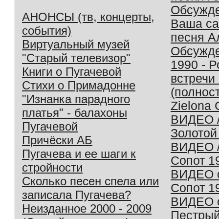
Обсужд
АНОНСЫ (тв, концерты,
Ваша с
события)
песня А
Виртуальный музей
Обсужд
"Старый телевизор"
1990 - 
Книги о Пугачевой
встречи
Стихи о Примадонне
(полнос
"Изнанка парадного
Zielona 
платья" - балахоны
ВИДЕО /
Пугачевой
Золотой
Причёски АБ
ВИДЕО /
Пугачева и ее шаги к
Сопот 1
стройности
ВИДЕО o
Сколько песен спела или
Сопот 1
записала Пугачева?
ВИДЕО o
Неизданное 2000 - 2009
Пестрый