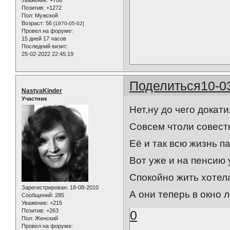
Позитив:
+1272
Пол:
Мужской
Возраст:
56
[1970-05-02]
Провел на форуме:
15 дней 17 часов
Последний визит:
25-02-2022 22:45:19
Поделиться
10-0
NastyaKinder
Участник
Нет,ну до чего докати
Совсем чтоли совест
Её и так всю жизнь 
Вот уже и на пенсию
Спокойно жить хотел
Зарегистрирован
: 18-08-2010
А они теперь в окно 
Сообщений:
285
Уважение:
+215
Позитив:
+263
0
Пол:
Женский
Провел на форуме: