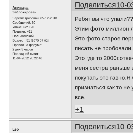
Поделиться
10-0
Анишара
Заблокирован
Ребят вы что упали?
Зарегистрирован
: 05-12-2010
Сообщений:
60
Уважение:
+20
Этим фото миллион ле
Позитив:
+51
Пол:
Женский
Это фото старое пер
Возраст:
51
[1975-07-02]
Провел на форуме:
писать не пробовали
2 дня 5 часов
Последний визит:
Это где то 2000г.отв
11-04-2012 20:22:40
меня сестра раньше в
покупать это гавно.Я
признаться как то не
все.
+1
Поделиться
10-0
Leo