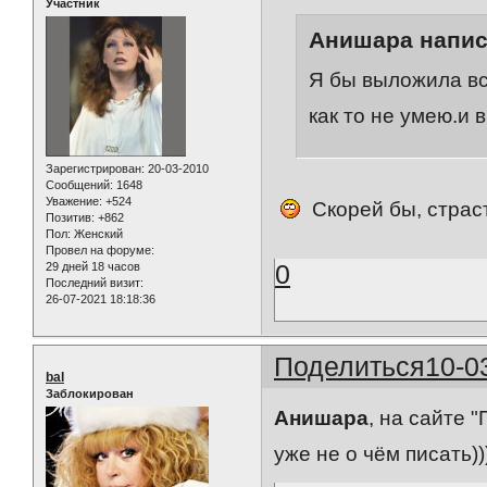
Участник
Анишара напис
Я бы выложила вс
как то не умею.и 
Зарегистрирован
: 20-03-2010
Сообщений:
1648
Уважение:
+524
Скорей бы, страс
Позитив:
+862
Пол:
Женский
Провел на форуме:
0
29 дней 18 часов
Последний визит:
26-07-2021 18:18:36
Поделиться
10-0
bal
Заблокирован
Анишара
, на сайте 
уже не о чём писать))