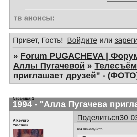
тв анонсы:
Привет, Гость!
Войдите
или
зарег
»
Forum PUGACHEVA | Форум
Аллы Пугачевой
»
Телесъём
приглашает друзей" - (ФОТО
Страница:
1
1994 - "Алла Пугачева пригл
Поделиться
30-0
Alkeypro
Участник
вот !пожалуйста!