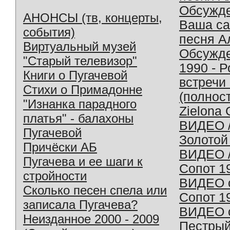
Обсужд
АНОНСЫ (тв, концерты,
Ваша с
события)
песня А
Виртуальный музей
Обсужд
"Старый телевизор"
1990 - 
Книги о Пугачевой
встречи
Стихи о Примадонне
(полнос
"Изнанка парадного
Zielona 
платья" - балахоны
ВИДЕО /
Пугачевой
Золотой
Причёски АБ
ВИДЕО /
Пугачева и ее шаги к
Сопот 1
стройности
ВИДЕО o
Сколько песен спела или
Сопот 1
записала Пугачева?
ВИДЕО o
Неизданное 2000 - 2009
Пестрый