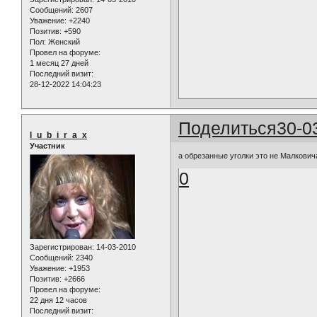
Сообщений:
2607
Уважение:
+2240
Позитив:
+590
Пол:
Женский
Провел на форуме:
1 месяц 27 дней
Последний визит:
28-12-2022 14:04:23
Поделиться
30-0
l_u_b_i_r_a_x
Участник
а обрезанные уголки это не Малкови
0
Зарегистрирован
: 14-03-2010
Сообщений:
2340
Уважение:
+1953
Позитив:
+2666
Провел на форуме:
22 дня 12 часов
Последний визит: