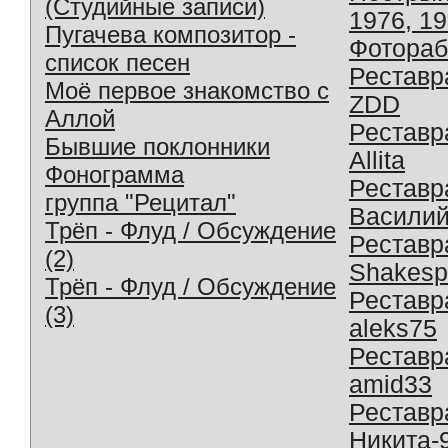
(Студийные записи)
1976, 1
Пугачева композитор -
Фотораб
список песен
Реставр
Моё первое знакомство с
ZDD
Аллой
Реставр
Бывшие поклонники
Allita
Фонограмма
Реставр
группа "Рецитал"
Василий
Трёп - Флуд / Обсуждение
Реставр
(2)
Shakesp
Трёп - Флуд / Обсуждение
Реставр
(3)
aleks75
Реставр
amid33
Реставр
Никита-