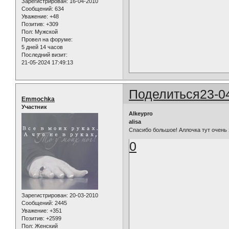
Зарегистрирован
: 16-04-2010
Сообщений:
634
Уважение:
+48
Позитив:
+309
Пол:
Мужской
Провел на форуме:
5 дней 14 часов
Последний визит:
21-05-2024 17:49:13
Поделиться
23-0
Emmochka
Участник
Alkeypro
alisa
Спасибо большое! Аллочка тут очень з
0
Зарегистрирован
: 20-03-2010
Сообщений:
2445
Уважение:
+351
Позитив:
+2599
Пол:
Женский