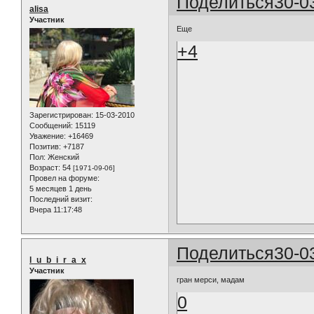
Поделиться
30-0
alisa
Участник
Еще
+4
Зарегистрирован
: 15-03-2010
Сообщений:
15119
Уважение:
+16469
Позитив:
+7187
Пол:
Женский
Возраст:
54
[1971-09-06]
Провел на форуме:
5 месяцев 1 день
Последний визит:
Вчера 11:17:48
Поделиться
30-0
l_u_b_i_r_a_x
Участник
гран мерси, мадам
0