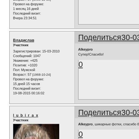
Провел на форуме:
1 месяц 16 дней
Последний визит:
Вчера 23:34:51
Поделиться
30-0
Владислав
Участник
Alkeypro
Зарегистрирован
: 15-03-2010
Супер!Спасибо!
Сообщений:
1047
Уважение:
+425
0
Позитив:
+1020
Пол:
Мужской
Возраст:
57
[1968-10-24]
Провел на форуме:
15 дней 15 часов
Последний визит:
19-08-2015 00:16:02
Поделиться
30-0
l_u_b_i_r_a_x
Участник
Alkeypro
, шикарные фотки, спасибо 
0