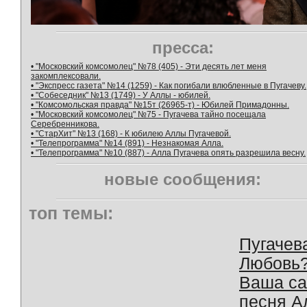
пресса:
• "Московский комсомолец" №78 (405) - Эти десять лет меня
закомплексовали.
• "Экспресс газета" №14 (1259) - Как погибали влюбленные в Пугачеву.
• "Собеседник" №13 (1749) - У Аллы - юбилей.
• "Комсомольская правда" №15т (26965-т) - Юбилей Примадонны.
• "Московский комсомолец" №75 - Пугачева тайно посещала
Серебренникова.
• "СтарХит" №13 (168) - К юбилею Аллы Пугачевой.
• "Телепрограмма" №14 (891) - Незнакомая Алла.
• "Телепрограмма" №10 (887) - Алла Пугачева опять разрешила весну.
новые сообщения:
топ темы:
Пугачев
Любовь
Ваша с
песня А