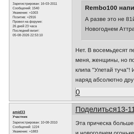
Зарегистрирован
: 16-03-2011
Rembo100 напи
Сообщений:
1540
Уважение:
+1003
Позитив:
+2916
А разве это не 81
Провел на форуме:
26 дней 23 часа
Новогоднем Аттр
Последний визит:
05-08-2026 22:53:10
Нет. В восемьдесят п
меня, женщины, но п
клипа "Улетай туча"!
наряд абсолютно дру
0
Поделиться
13-1
amid33
Участник
Эта прическа больше 
Зарегистрирован
: 10-08-2010
Сообщений:
1224
Уважение:
+1883
и новогоднем огоньке