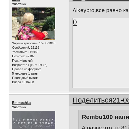
Участник
Alkeypro,все равно к
0
Зарегистрирован
: 15-03-2010
Сообщений:
15119
Уважение:
+16469
Позитив:
+7187
Пол:
Женский
Возраст:
54
[1971-09-06]
Провел на форуме:
5 месяцев 1 день
Последний визит:
Вчера 15:04:08
Поделиться
21-0
Emmochka
Участник
Rembo100 напи
А разве это не 81