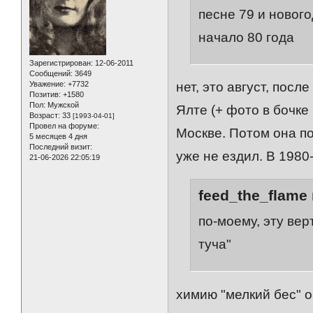
песне 79 и нового
начало 80 года
Зарегистрирован
: 12-06-2011
Сообщений:
3649
Уважение:
+7732
нет, это август, пос
Позитив:
+1580
Пол:
Мужской
Ялте (+ фото в бочке
Возраст:
33
[1993-04-01]
Провел на форуме:
Москве. Потом она п
5 месяцев 4 дня
Последний визит:
уже не ездил. В 1980
21-06-2026 22:05:19
feed_the_flame 
по-моему, эту ве
туча"
химию "мелкий бес" о