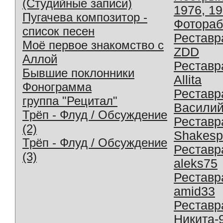
(Студийные записи)
1976, 1
Пугачева композитор -
Фотораб
список песен
Реставр
Моё первое знакомство с
ZDD
Аллой
Реставр
Бывшие поклонники
Allita
Фонограмма
Реставр
группа "Рецитал"
Василий
Трёп - Флуд / Обсуждение
Реставр
(2)
Shakesp
Трёп - Флуд / Обсуждение
Реставр
(3)
aleks75
Реставр
amid33
Реставр
Никита-