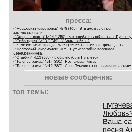
пресса:
• "Московский комсомолец" №78 (405) - Эти десять лет меня
закомплексовали.
• "Экспресс газета" №14 (1259) - Как погибали влюбленные в Пугачеву.
• "Собеседник" №13 (1749) - У Аллы - юбилей.
• "Комсомольская правда" №15т (26965-т) - Юбилей Примадонны.
• "Московский комсомолец" №75 - Пугачева тайно посещала
Серебренникова.
• "СтарХит" №13 (168) - К юбилею Аллы Пугачевой.
• "Телепрограмма" №14 (891) - Незнакомая Алла.
• "Телепрограмма" №10 (887) - Алла Пугачева опять разрешила весну.
новые сообщения:
топ темы:
Пугачев
Любовь
Ваша с
песня А