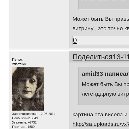
Может быть Вы правы
витрину , это точно к
0
Поделиться
13-1
Пучок
Участник
amid33 написал
Может быть Вы пр
легендарную витри
картина эта висела и
Зарегистрирован
: 12-06-2011
Сообщений:
3649
Уважение:
+7732
http://sa.uploads.ru/vx
Позитив:
+1580