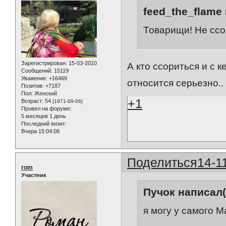
feed_the_flame 
Товарищи! Не ссо
Зарегистрирован
: 15-03-2010
А кто ссориться и с 
Сообщений:
15119
Уважение:
+16469
относится серьезно.
Позитив:
+7187
Пол:
Женский
+1
Возраст:
54
[1971-09-06]
Провел на форуме:
5 месяцев 1 день
Последний визит:
Вчера 15:04:08
Поделиться
14-1
rom
Участник
Пучок написал(
я могу у самого 