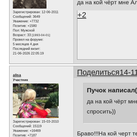
да на кой чёрт мне А
Зарегистрирован
: 12-06-2011
+2
Сообщений:
3649
Уважение:
+7732
Позитив:
+1580
Пол:
Мужской
Возраст:
33
[1993-04-01]
Провел на форуме:
5 месяцев 4 дня
Последний визит:
21-06-2026 22:05:19
Поделиться
14-1
alisa
Участник
Пучок написал(
да на кой чёрт мн
спросить))
Зарегистрирован
: 15-03-2010
Сообщений:
15119
Уважение:
+16469
Браво!!!На кой черт
Позитив:
+7187