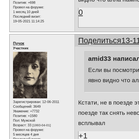
Позитив:
+698
Провел на форуме:
0
1 месяц 10 дней
Последний визит:
19-05-2021 11:14:25
Поделиться
13-1
Пучок
Участник
amid33 написал
Если вы посмотри
явно видно что а
Кстати, не в поезде э
Зарегистрирован
: 12-06-2011
Сообщений:
3649
Уважение:
+7732
поезде так снять не
Позитив:
+1580
Пол:
Мужской
всплывал
Возраст:
33
[1993-04-01]
Провел на форуме:
+1
5 месяцев 4 дня