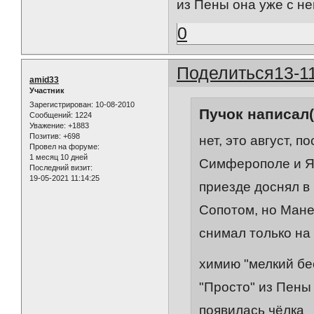
из Пены она уже с не
0
Поделиться
13-1
amid33
Участник
Зарегистрирован
: 10-08-2010
Пучок написал(
Сообщений:
1224
Уважение:
+1883
Позитив:
+698
нет, это август, 
Провел на форуме:
1 месяц 10 дней
Симферополе и Ял
Последний визит:
19-05-2021 11:14:25
приезде доснял в
Сопотом, но Манеш
снимал только на
химию "мелкий бес
"Просто" из Пены 
появилась чёлка