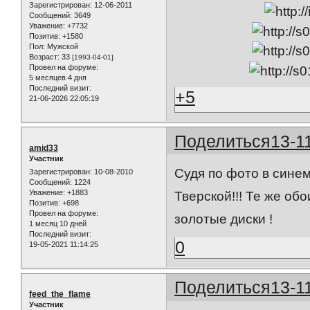
Зарегистрирован
: 12-06-2011
Сообщений:
3649
Уважение:
+7732
Позитив:
+1580
Пол:
Мужской
Возраст:
33
[1993-04-01]
Провел на форуме:
5 месяцев 4 дня
Последний визит:
+5
21-06-2026 22:05:19
Поделиться
13-1
amid33
Участник
Судя по фото в синем
Зарегистрирован
: 10-08-2010
Сообщений:
1224
Уважение:
+1883
Тверской!!! Те же об
Позитив:
+698
Провел на форуме:
золотые диски !
1 месяц 10 дней
Последний визит:
0
19-05-2021 11:14:25
Поделиться
13-1
feed_the_flame
Участник