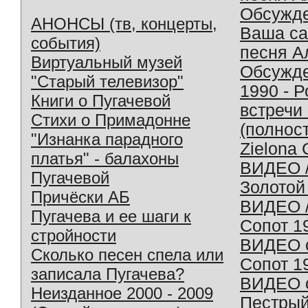
Обсужд
АНОНСЫ (тв, концерты,
Ваша с
события)
песня А
Виртуальный музей
Обсужд
"Старый телевизор"
1990 - 
Книги о Пугачевой
встречи
Стихи о Примадонне
(полнос
"Изнанка парадного
Zielona 
платья" - балахоны
ВИДЕО /
Пугачевой
Золотой
Причёски АБ
ВИДЕО /
Пугачева и ее шаги к
Сопот 1
стройности
ВИДЕО o
Сколько песен спела или
Сопот 1
записала Пугачева?
ВИДЕО o
Неизданное 2000 - 2009
Пестрый