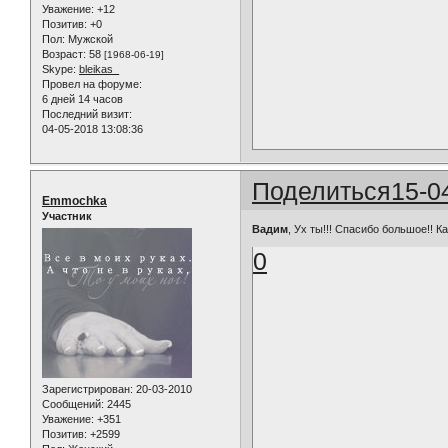
Уважение:
+12
Позитив:
+0
Пол:
Мужской
Возраст:
58
[1968-06-19]
Skype:
bleikas_
Провел на форуме:
6 дней 14 часов
Последний визит:
04-05-2018 13:08:36
Поделиться
15-0
Emmochka
Участник
Вадим
, Ух ты!!! Спасибо большое!! Каки
0
Зарегистрирован
: 20-03-2010
Сообщений:
2445
Уважение:
+351
Позитив:
+2599