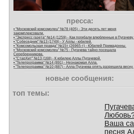
пресса:
• "Московский комсомолец" №78 (405) - Эти десять лет меня
закомплексовали.
• "Экспресс газета" №14 (1259) - Как погибали влюбленные в Пугачеву.
• "Собеседник" №13 (1749) - У Аллы - юбилей.
• "Комсомольская правда" №15т (26965-т) - Юбилей Примадонны.
• "Московский комсомолец" №75 - Пугачева тайно посещала
Серебренникова.
• "СтарХит" №13 (168) - К юбилею Аллы Пугачевой.
• "Телепрограмма" №14 (891) - Незнакомая Алла.
• "Телепрограмма" №10 (887) - Алла Пугачева опять разрешила весну.
новые сообщения:
топ темы:
Пугачев
Любовь
Ваша с
песня А