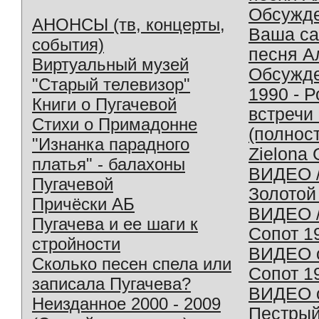
Обсужд
АНОНСЫ (тв, концерты,
Ваша с
события)
песня А
Виртуальный музей
Обсужд
"Старый телевизор"
1990 - 
Книги о Пугачевой
встречи
Стихи о Примадонне
(полнос
"Изнанка парадного
Zielona 
платья" - балахоны
ВИДЕО /
Пугачевой
Золотой
Причёски АБ
ВИДЕО /
Пугачева и ее шаги к
Сопот 1
стройности
ВИДЕО o
Сколько песен спела или
Сопот 1
записала Пугачева?
ВИДЕО o
Неизданное 2000 - 2009
Пестрый