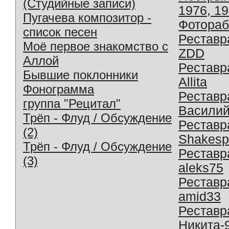
(Студийные записи)
1976, 1
Пугачева композитор -
Фотораб
список песен
Реставр
Моё первое знакомство с
ZDD
Аллой
Реставр
Бывшие поклонники
Allita
Фонограмма
Реставр
группа "Рецитал"
Василий
Трёп - Флуд / Обсуждение
Реставр
(2)
Shakesp
Трёп - Флуд / Обсуждение
Реставр
(3)
aleks75
Реставр
amid33
Реставр
Никита-