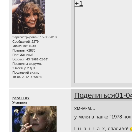
+1
Зарегистрирован
: 15-03-2010
Сообщений:
2279
Уважение:
+630
Позитив:
+2870
Пол:
Женский
Возраст:
43
[1983-02-09]
Провел на форуме:
2 месяца 2 дня
Последний визит:
18-04-2012 00:58:35
Поделиться
01-0
parALLAx
Участник
хм-м-м...
у меня в папке "1978 н
l_u_b_i_r_a_x, спасибо!