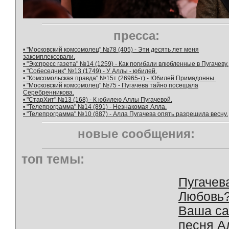
пресса:
• "Московский комсомолец" №78 (405) - Эти десять лет меня
закомплексовали.
• "Экспресс газета" №14 (1259) - Как погибали влюбленные в Пугачеву.
• "Собеседник" №13 (1749) - У Аллы - юбилей.
• "Комсомольская правда" №15т (26965-т) - Юбилей Примадонны.
• "Московский комсомолец" №75 - Пугачева тайно посещала
Серебренникова.
• "СтарХит" №13 (168) - К юбилею Аллы Пугачевой.
• "Телепрограмма" №14 (891) - Незнакомая Алла.
• "Телепрограмма" №10 (887) - Алла Пугачева опять разрешила весну.
новые сообщения:
топ темы:
Пугачев
Любовь
Ваша с
песня А