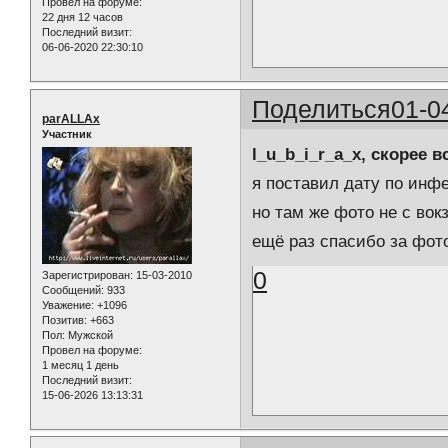
Провел на форуме:
22 дня 12 часов
Последний визит:
06-06-2020 22:30:10
Поделиться
01-0
parALLAx
Участник
l_u_b_i_r_a_x, скорее 
я поставил дату по инф
но там же фото не с вок
ещё раз спасибо за фото
0
Зарегистрирован
: 15-03-2010
Сообщений:
933
Уважение:
+1096
Позитив:
+663
Пол:
Мужской
Провел на форуме:
1 месяц 1 день
Последний визит:
15-06-2026 13:13:31