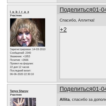
Поделиться
01-0
l_u_b_i_r_a_x
Участник
Спасибо, Аллитка!
+2
Зарегистрирован
: 14-03-2010
Сообщений:
2340
Уважение:
+1953
Позитив:
+2666
Провел на форуме:
22 дня 12 часов
Последний визит:
06-06-2020 22:30:10
Поделиться
01-0
Tanya Sharay
Участник
Allita
, спасибо за допол