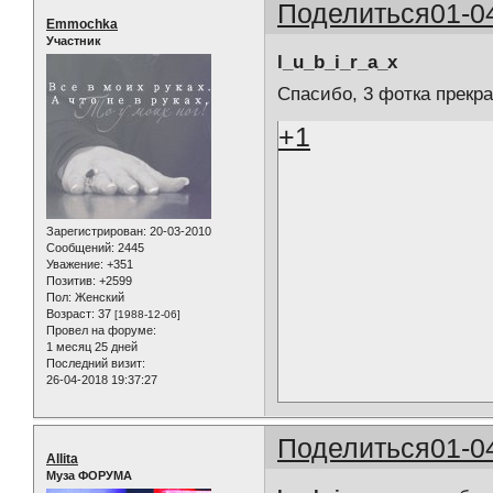
Поделиться
01-0
Emmochka
Участник
l_u_b_i_r_a_x
Спасибо, 3 фотка прекр
+1
Зарегистрирован
: 20-03-2010
Сообщений:
2445
Уважение:
+351
Позитив:
+2599
Пол:
Женский
Возраст:
37
[1988-12-06]
Провел на форуме:
1 месяц 25 дней
Последний визит:
26-04-2018 19:37:27
Поделиться
01-0
Allita
Муза ФОРУМА