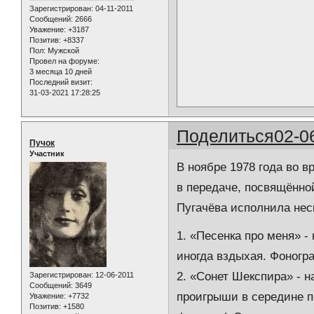
Зарегистрирован
: 04-11-2011
Сообщений:
2666
Уважение:
+3187
Позитив:
+8337
Пол:
Мужской
Провел на форуме:
3 месяца 10 дней
Последний визит:
31-03-2021 17:28:25
Поделиться
02-0
Пучок
Участник
В ноябре 1978 года во в
в передаче, посвящённо
Пугачёва исполнила нес
1. «Песенка про меня» -
иногда вздыхая. Фоног
2. «Сонет Шекспира» - 
Зарегистрирован
: 12-06-2011
Сообщений:
3649
проигрыши в середине п
Уважение:
+7732
Позитив:
+1580