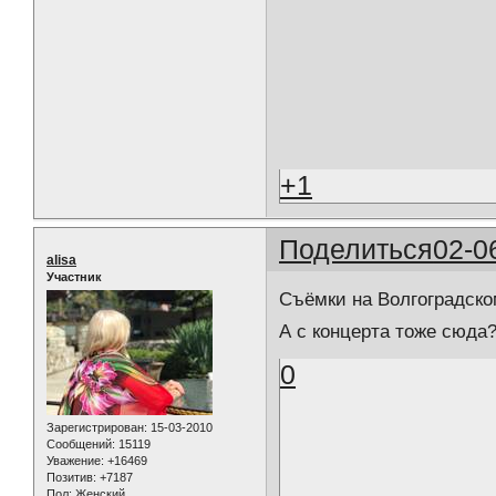
+1
Поделиться
02-0
alisa
Участник
Съёмки на Волгоградско
А с концерта тоже сюда
0
Зарегистрирован
: 15-03-2010
Сообщений:
15119
Уважение:
+16469
Позитив:
+7187
Пол:
Женский