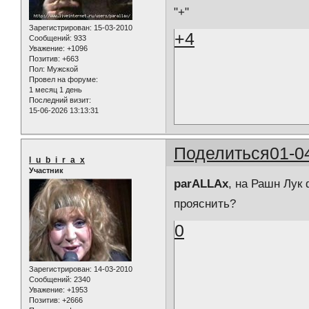
"+"
Зарегистрирован
: 15-03-2010
+4
Сообщений:
933
Уважение:
+1096
Позитив:
+663
Пол:
Мужской
Провел на форуме:
1 месяц 1 день
Последний визит:
15-06-2026 13:13:31
Поделиться
01-0
l_u_b_i_r_a_x
Участник
parALLAx
, на Рашн Лук
прояснить?
0
Зарегистрирован
: 14-03-2010
Сообщений:
2340
Уважение:
+1953
Позитив:
+2666