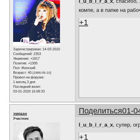
l_u_b_i_r_a_x
, спасибо,
компе, а в папке на раб
+1
Зарегистрирован
: 14-03-2010
Сообщений:
2353
Уважение:
+1817
Позитив:
+1305
Пол:
Женский
Возраст:
40
[1986-06-10]
Провел на форуме:
1 месяц 3 дня
Последний визит:
03-01-2020 16:08:33
Поделиться
01-0
эмраан
Участник
l_u_b_i_r_a_x
, супер, ог
+1