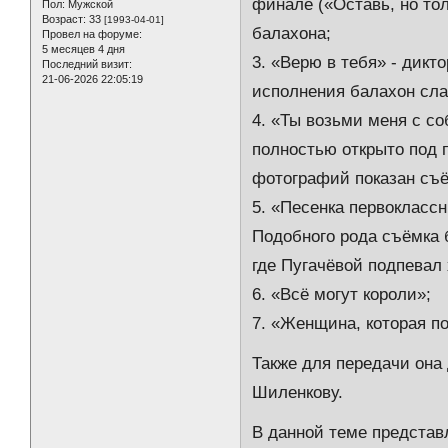
финале («Оставь, но то
Пол:
Мужской
Возраст:
33
[1993-04-01]
балахона;
Провел на форуме:
5 месяцев 4 дня
3. «Верю в тебя» - дикт
Последний визит:
21-06-2026 22:05:19
исполнения балахон сла
4. «Ты возьми меня с с
полностью открыто под п
фотографий показан съё
5. «Песенка первоклассн
Подобного рода съёмка 
где Пугачёвой подпевал 
6. «Всё могут короли»;
7. «Женщина, которая по
Также для передачи она
Шиленкову.
В данной теме представ