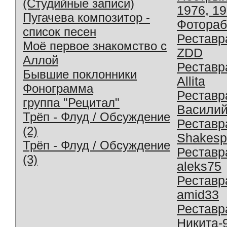
(Студийные записи)
1976, 1
Пугачева композитор -
Фотораб
список песен
Реставр
Моё первое знакомство с
ZDD
Аллой
Реставр
Бывшие поклонники
Allita
Фонограмма
Реставр
группа "Рецитал"
Василий
Трёп - Флуд / Обсуждение
Реставр
(2)
Shakesp
Трёп - Флуд / Обсуждение
Реставр
(3)
aleks75
Реставр
amid33
Реставр
Никита-