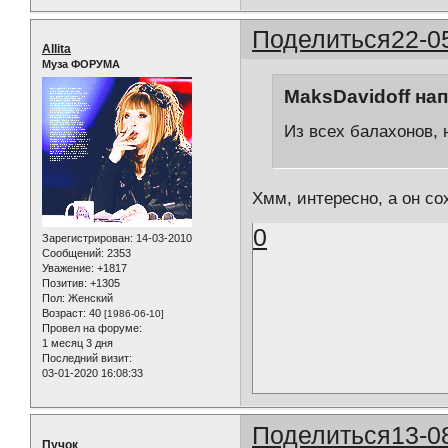
Поделиться
22-0
Allita
Муза ФОРУМА
MaksDavidoff нап
Из всех балахонов, 
Хмм, интересно, а он со
0
Зарегистрирован
: 14-03-2010
Сообщений:
2353
Уважение:
+1817
Позитив:
+1305
Пол:
Женский
Возраст:
40
[1986-06-10]
Провел на форуме:
1 месяц 3 дня
Последний визит:
03-01-2020 16:08:33
Поделиться
13-0
Пучок