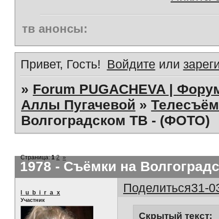
тв анонсы:
Привет, Гость!
Войдите
или
зарег
»
Forum PUGACHEVA | Форум
Аллы Пугачевой
»
Телесъём
Волгоградском ТВ - (ФОТО)
Страница:
1
2
»
1978 - Съёмки на Волгоградс
Поделиться
31-0
l_u_b_i_r_a_x
Участник
Скрытый текст: