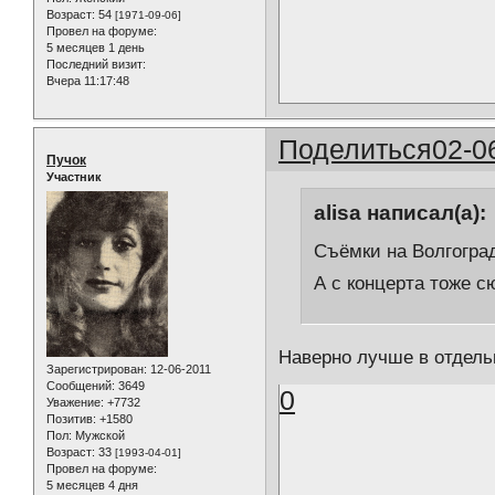
Возраст:
54
[1971-09-06]
Провел на форуме:
5 месяцев 1 день
Последний визит:
Вчера 11:17:48
Поделиться
02-0
Пучок
Участник
alisa написал(а):
Съёмки на Волгогра
А с концерта тоже с
Наверно лучше в отдел
Зарегистрирован
: 12-06-2011
Сообщений:
3649
0
Уважение:
+7732
Позитив:
+1580
Пол:
Мужской
Возраст:
33
[1993-04-01]
Провел на форуме:
5 месяцев 4 дня