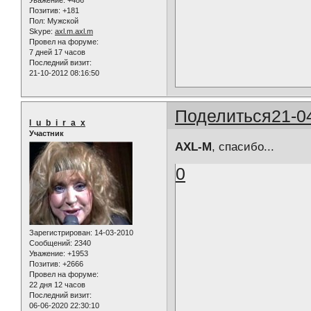
Позитив:
+181
Пол:
Мужской
Skype:
axl.m.axl.m
Провел на форуме:
7 дней 17 часов
Последний визит:
21-10-2012 08:16:50
Поделиться
21-0
l_u_b_i_r_a_x
Участник
AXL-M
, спасибо...
0
Зарегистрирован
: 14-03-2010
Сообщений:
2340
Уважение:
+1953
Позитив:
+2666
Провел на форуме:
22 дня 12 часов
Последний визит:
06-06-2020 22:30:10