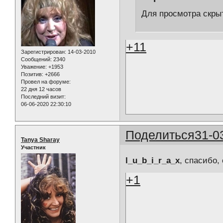
Для просмотра скрыт
+11
Зарегистрирован
: 14-03-2010
Сообщений:
2340
Уважение:
+1953
Позитив:
+2666
Провел на форуме:
22 дня 12 часов
Последний визит:
06-06-2020 22:30:10
Поделиться
31-0
Tanya Sharay
Участник
l_u_b_i_r_a_x
, спасибо,
+1