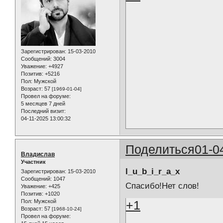
Зарегистрирован
: 15-03-2010
Сообщений:
3004
Уважение:
+4927
Позитив:
+5216
Пол:
Мужской
Возраст:
57
[1969-01-04]
Провел на форуме:
5 месяцев 7 дней
Последний визит:
04-11-2025 13:00:32
Поделиться
01-0
Владислав
Участник
l_u_b_i_r_a_x
Зарегистрирован
: 15-03-2010
Сообщений:
1047
Спасибо!Нет слов!
Уважение:
+425
Позитив:
+1020
Пол:
Мужской
+1
Возраст:
57
[1968-10-24]
Провел на форуме: