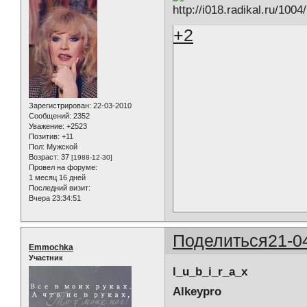
+2
Зарегистрирован
: 22-03-2010
Сообщений:
2352
Уважение:
+2523
Позитив:
+11
Пол:
Мужской
Возраст:
37
[1988-12-30]
Провел на форуме:
1 месяц 16 дней
Последний визит:
Вчера 23:34:51
Поделиться
21-0
Emmochka
Участник
l_u_b_i_r_a_x
Alkeypro