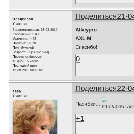
Поделиться
21-0
Владислав
Участник
Alkeypro
Зарегистрирован
: 15-03-2010
Сообщений:
1047
AXL-M
Уважение:
+425
Позитив:
+1020
Спасибо!
Пол:
Мужской
Возраст:
57
[1968-10-24]
0
Провел на форуме:
15 дней 15 часов
Последний визит:
19-08-2015 00:16:02
Поделиться
22-0
sasa
Участник
ПасиБки...
+1