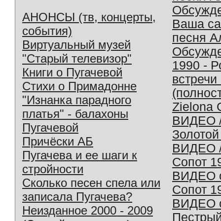
Обсужд
АНОНСЫ (тв, концерты,
Ваша с
события)
песня А
Виртуальный музей
Обсужд
"Старый телевизор"
1990 - 
Книги о Пугачевой
встречи
Стихи о Примадонне
(полнос
"Изнанка парадного
Zielona 
платья" - балахоны
ВИДЕО /
Пугачевой
Золотой
Причёски АБ
ВИДЕО /
Пугачева и ее шаги к
Сопот 1
стройности
ВИДЕО o
Сколько песен спела или
Сопот 1
записала Пугачева?
ВИДЕО o
Неизданное 2000 - 2009
Пестрый