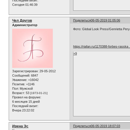
Последний визит:
Сегодня 01:46:39
Чел Другов
Поделиться
06-05-2019 01:05:06
Администратор
Фото: Global Look Press/Genrietta Per
https://riafan.ru/1170388-forbes-rasska
+9
Зарегистрирован
: 29-05-2012
Сообщений:
6847
Уважение:
+16042
Позитив:
+1146
Пол:
Мужской
Возраст:
53
[1973-01-21]
Провел на форуме:
6 месяцев 15 дней
Последний визит:
Вчера 23:22:02
Ирена Эс
Поделиться
06-05-2019 18:07:03