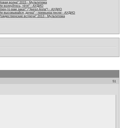
Новая волна" 2015 - Мультитема
Не волнуйтесь, тётя" - АУДИО
Хрен-то вам закат" ("Ангел Алла") - АУДИО
Не высовывайся, дочка" - премьера песни - АУДИО
Рождественские встречи" 2013 - Мультитема
51