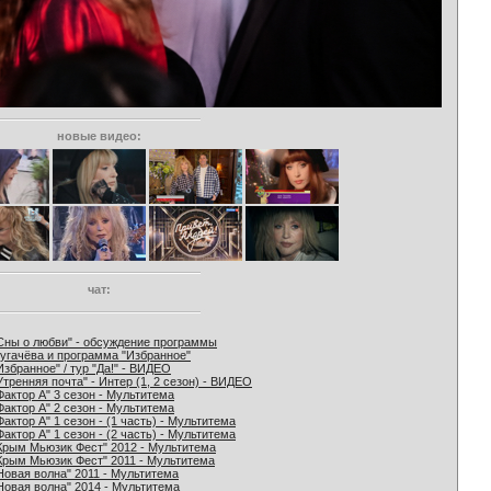
новые видео:
чат:
Сны о любви" - обсуждение программы
угачёва и программа "Избранное"
Избранное" / тур "Да!" - ВИДЕО
Утренняя почта" - Интер (1, 2 сезон) - ВИДЕО
Фактор А" 3 сезон - Мультитема
Фактор А" 2 сезон - Мультитема
Фактор А" 1 сезон - (1 часть) - Мультитема
Фактор А" 1 сезон - (2 часть) - Мультитема
Крым Мьюзик Фест" 2012 - Мультитема
Крым Мьюзик Фест" 2011 - Мультитема
Новая волна" 2011 - Мультитема
Новая волна" 2014 - Мультитема