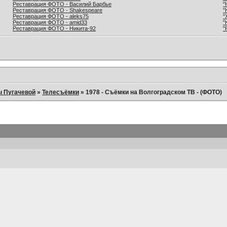
Реставрация ФОТО - Василий Барбье
"
Реставрация ФОТО - Shakespeare
"
Реставрация ФОТО - aleks75
"
Реставрация ФОТО - amid33
"
Реставрация ФОТО - Никита-92
"
ы Пугачевой
»
Телесъёмки
»
1978 - Съёмки на Волгоградском ТВ - (ФОТО)