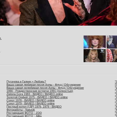
и.
.
Пугачева и Галкин = Любовь?
"
Ваша самая любимая песня Аллы - Флуд / Обсуждение
П
Ваша самая нелюбимая песня Аллы - Флуд / Обсуждение
"
1990 - Рождественские встречи 1991 (полностью)
"
Zielona Gora 1983 - ВИДЕО / ВИДЕО online
"
Золотой Орфей 1975 - ВИДЕО / ВИДЕО online
"
Сопот 1978 - ВИДЕО / ВИДЕО online
"
Сопот 1979 - ВИДЕО / ВИДЕО online
"
Пестрый котел (ГДР) 1976, 1979 - ВИДЕО
"
Фотоработы - Natusik
"
Реставрация ФОТО - ZDD
"
Реставрация ФОТО - Allita
"