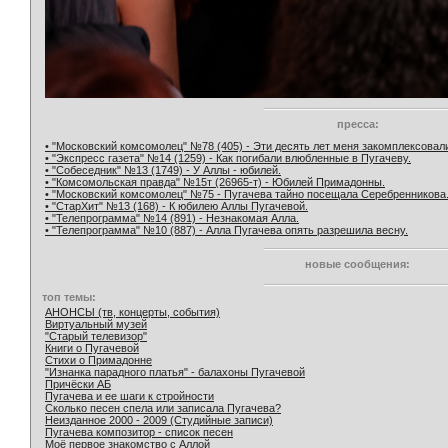
пресса:
• "Московский комсомолец" №78 (405) - Эти десять лет меня закомплексовал
• "Экспресс газета" №14 (1259) - Как погибали влюбленные в Пугачеву.
• "Собеседник" №13 (1749) - У Аллы - юбилей.
• "Комсомольская правда" №15т (26965-т) - Юбилей Примадонны.
• "Московский комсомолец" №75 - Пугачева тайно посещала Серебренникова
• "СтарХит" №13 (168) - К юбилею Аллы Пугачевой.
• "Телепрограмма" №14 (891) - Незнакомая Алла.
• "Телепрограмма" №10 (887) - Алла Пугачева опять разрешила весну.
новые сообщения:
топ темы:
АНОНСЫ (тв, концерты, события)
Виртуальный музей
"Старый телевизор"
Книги о Пугачевой
Стихи о Примадонне
"Изнанка парадного платья" - балахоны Пугачевой
Причёски АБ
Пугачева и ее шаги к стройности
Сколько песен спела или записала Пугачева?
Неизданное 2000 - 2009 (Студийные записи)
Пугачева композитор - список песен
Моё первое знакомство с Аллой