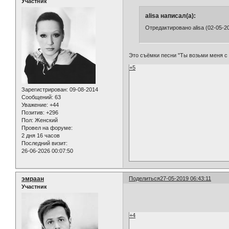
Участник
alisa написал(а):
Отредактировано alisa (02-05-20
Это съёмки песни "Ты возьми меня с 
+5
Зарегистрирован
: 09-08-2014
Сообщений:
63
Уважение:
+44
Позитив:
+296
Пол:
Женский
Провел на форуме:
2 дня 16 часов
Последний визит:
26-06-2026 00:07:50
эмраан
Поделиться
27-05-2019 06:43:11
Участник
+4