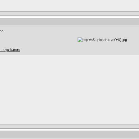
yan
 … oyu-kareru