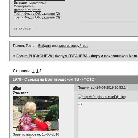
Бывшие поклонники
Фонограмма
группа "Рецитал"
Трёп - Флуд / Обсуждение (2)
Трёп - Флуд / Обсуждение (3)
тв анонсы:
Привет, Гость!
Войдите
или
зарегистрируйтесь
.
»
Forum PUGACHEVA | Форум ПУГАЧЕВА - Форум поклонников Алл
Страница:
«
1
2
1978 - Съёмки на Волгоградском ТВ - (ФОТО)
alisa
Поделиться
24-04-2019 10:53:14
Участник
+3
Зарегистрирован
: 15-03-2010