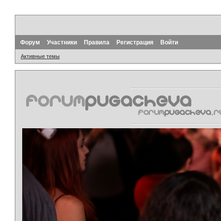
Форум
Участники
Правила
Регистрация
Войти
Активные темы