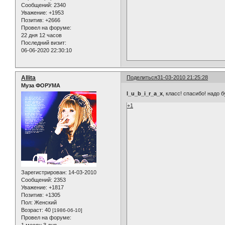
Сообщений:
2340
Уважение:
+1953
Позитив:
+2666
Провел на форуме:
22 дня 12 часов
Последний визит:
06-06-2020 22:30:10
Allita
Поделиться
31-03-2010 21:25:28
Муза ФОРУМА
l_u_b_i_r_a_x
, класс! спасибо! надо 
+1
Зарегистрирован
: 14-03-2010
Сообщений:
2353
Уважение:
+1817
Позитив:
+1305
Пол:
Женский
Возраст:
40
[1986-06-10]
Провел на форуме: