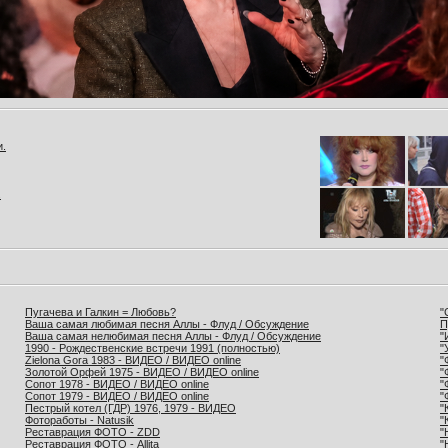
и.
.
Пугачева и Галкин = Любовь?
"
Ваша самая любимая песня Аллы - Флуд / Обсуждение
П
Ваша самая нелюбимая песня Аллы - Флуд / Обсуждение
"
1990 - Рождественские встречи 1991 (полностью)
"
Zielona Gora 1983 - ВИДЕО / ВИДЕО online
"
Золотой Орфей 1975 - ВИДЕО / ВИДЕО online
"
Сопот 1978 - ВИДЕО / ВИДЕО online
"
Сопот 1979 - ВИДЕО / ВИДЕО online
"
Пестрый котел (ГДР) 1976, 1979 - ВИДЕО
"
Фотоработы - Natusik
"
Реставрация ФОТО - ZDD
"
Реставрация ФОТО - Allita
"