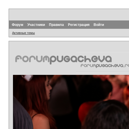
Форум
Участники
Правила
Регистрация
Войти
Активные темы