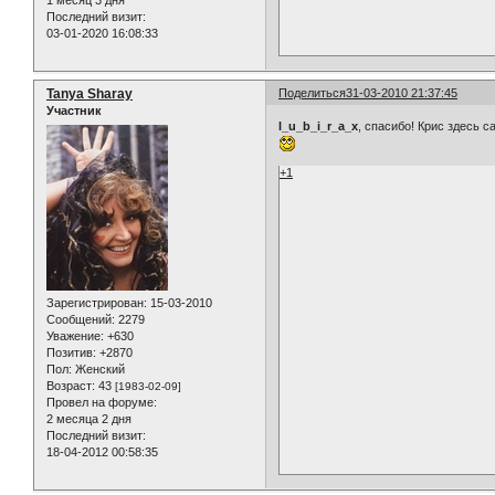
1 месяц 3 дня
Последний визит:
03-01-2020 16:08:33
Tanya Sharay
Поделиться
31-03-2010 21:37:45
Участник
l_u_b_i_r_a_x
, спасибо! Крис здесь с
+1
Зарегистрирован
: 15-03-2010
Сообщений:
2279
Уважение:
+630
Позитив:
+2870
Пол:
Женский
Возраст:
43
[1983-02-09]
Провел на форуме:
2 месяца 2 дня
Последний визит:
18-04-2012 00:58:35