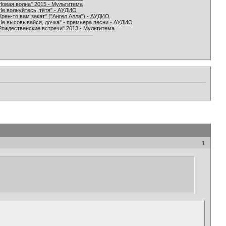
Новая волна" 2015 - Мультитема
Не волнуйтесь, тётя" - АУДИО
Хрен-то вам закат" ("Ангел Алла") - АУДИО
Не высовывайся, дочка" - премьера песни - АУДИО
Рождественские встречи" 2013 - Мультитема
1