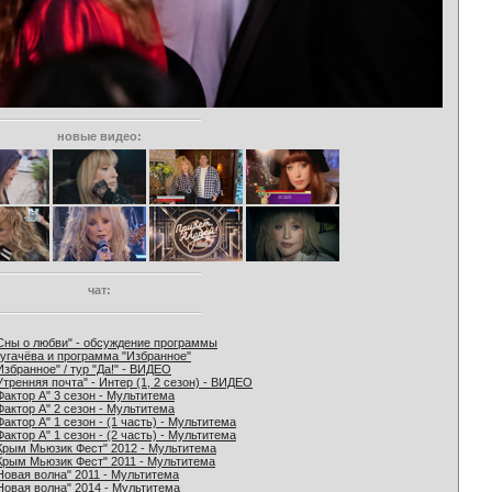
новые видео:
чат:
Сны о любви" - обсуждение программы
угачёва и программа "Избранное"
Избранное" / тур "Да!" - ВИДЕО
Утренняя почта" - Интер (1, 2 сезон) - ВИДЕО
Фактор А" 3 сезон - Мультитема
Фактор А" 2 сезон - Мультитема
Фактор А" 1 сезон - (1 часть) - Мультитема
Фактор А" 1 сезон - (2 часть) - Мультитема
Крым Мьюзик Фест" 2012 - Мультитема
Крым Мьюзик Фест" 2011 - Мультитема
Новая волна" 2011 - Мультитема
Новая волна" 2014 - Мультитема