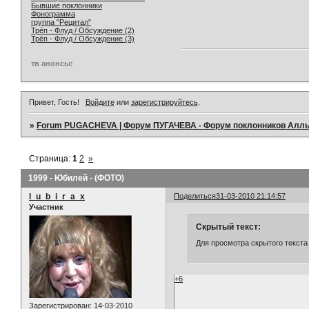
Бывшие поклонники
Фонограмма
группа "Рецитал"
Трёп - Флуд / Обсуждение (2)
Трёп - Флуд / Обсуждение (3)
тв анонсы:
Привет, Гость!
Войдите
или
зарегистрируйтесь
.
»
Forum PUGACHEVA | Форум ПУГАЧЕВА - Форум поклонников Алл
Страница:
1
2
»
1999 - Юбилей - (ФОТО)
l_u_b_i_r_a_x
Поделиться
31-03-2010 21:14:57
Участник
Скрытый текст:
Для просмотра скрытого текста
+6
Зарегистрирован
: 14-03-2010