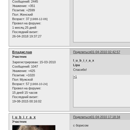
Сообщений:
2445
Уважение:
+351
Позитив:
+2599
Пол:
Женский
Возраст:
37
[1988-12-06]
Провел на форуме:
1 месяц 25 дней
Последний визит:
26-04-2018 19:37:27
Владислав
Поделиться
01-04-2010 02:42:57
Участник
l_u_b_i_r_a_x
Зарегистрирован
: 15-03-2010
Lipa
Сообщений:
1047
Спасибо!
Уважение:
+425
Позитив:
+1020
+1
Пол:
Мужской
Возраст:
57
[1968-10-24]
Провел на форуме:
15 дней 15 часов
Последний визит:
19-08-2015 00:16:02
l_u_b_i_r_a_x
Поделиться
01-04-2010 17:18:34
Участник
с борисом