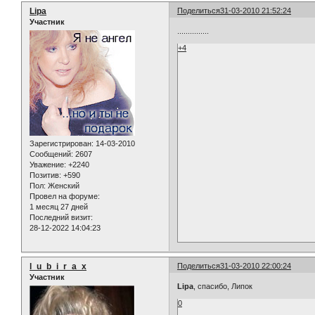
Lipa
Поделиться
31-03-2010 21:52:24
Участник
...............
+4
Зарегистрирован
: 14-03-2010
Сообщений:
2607
Уважение:
+2240
Позитив:
+590
Пол:
Женский
Провел на форуме:
1 месяц 27 дней
Последний визит:
28-12-2022 14:04:23
l_u_b_i_r_a_x
Поделиться
31-03-2010 22:00:24
Участник
Lipa
, спасибо, Липок
0