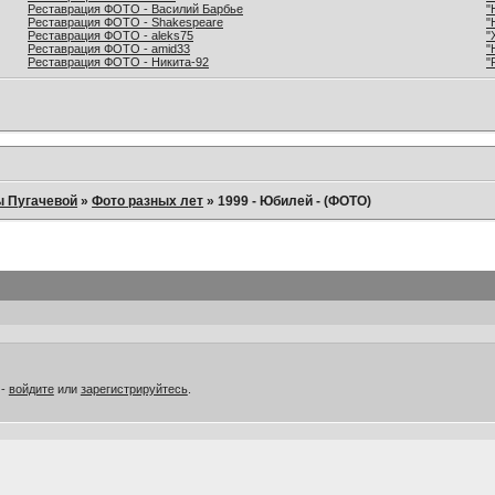
Реставрация ФОТО - Василий Барбье
"
Реставрация ФОТО - Shakespeare
"
Реставрация ФОТО - aleks75
"
Реставрация ФОТО - amid33
"
Реставрация ФОТО - Никита-92
"
ы Пугачевой
»
Фото разных лет
»
1999 - Юбилей - (ФОТО)
 -
войдите
или
зарегистрируйтесь
.