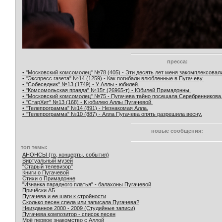
пресса:
• "Московский комсомолец" №78 (405) - Эти десять лет меня закомплексовал
• "Экспресс газета" №14 (1259) - Как погибали влюбленные в Пугачеву.
• "Собеседник" №13 (1749) - У Аллы - юбилей.
• "Комсомольская правда" №15т (26965-т) - Юбилей Примадонны.
• "Московский комсомолец" №75 - Пугачева тайно посещала Серебренникова
• "СтарХит" №13 (168) - К юбилею Аллы Пугачевой.
• "Телепрограмма" №14 (891) - Незнакомая Алла.
• "Телепрограмма" №10 (887) - Алла Пугачева опять разрешила весну.
новые сообщения:
топ темы:
АНОНСЫ (тв, концерты, события)
Виртуальный музей
"Старый телевизор"
Книги о Пугачевой
Стихи о Примадонне
"Изнанка парадного платья" - балахоны Пугачевой
Причёски АБ
Пугачева и ее шаги к стройности
Сколько песен спела или записала Пугачева?
Неизданное 2000 - 2009 (Студийные записи)
Пугачева композитор - список песен
Моё первое знакомство с Аллой