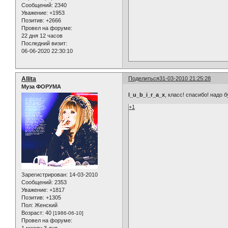
Сообщений:
2340
Уважение:
+1953
Позитив:
+2666
Провел на форуме:
22 дня 12 часов
Последний визит:
06-06-2020 22:30:10
Allita
Поделиться
31-03-2010 21:25:28
Муза ФОРУМА
l_u_b_i_r_a_x
, класс! спасибо! надо 
+1
Зарегистрирован
: 14-03-2010
Сообщений:
2353
Уважение:
+1817
Позитив:
+1305
Пол:
Женский
Возраст:
40
[1986-06-10]
Провел на форуме: