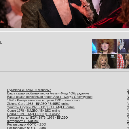
и.
.
Пугачева и Галкин = Любовь?
"
Ваша самая любимая песня Аллы - Флуд / Обсуждение
П
Ваша самая нелюбимая песня Аллы - Флуд / Обсуждение
"
1990 - Рождественские встречи 1991 (полностью)
"
Zielona Gora 1983 - ВИДЕО / ВИДЕО online
"
Золотой Орфей 1975 - ВИДЕО / ВИДЕО online
"
Сопот 1978 - ВИДЕО / ВИДЕО online
"
Сопот 1979 - ВИДЕО / ВИДЕО online
"
Пестрый котел (ГДР) 1976, 1979 - ВИДЕО
"
Фотоработы - Natusik
"
Реставрация ФОТО - ZDD
"
Реставрация ФОТО - Allita
"