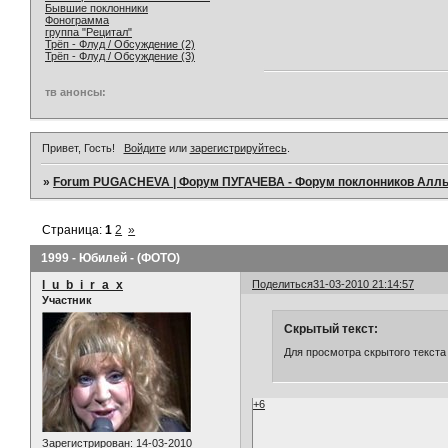
Бывшие поклонники
Фонограмма
группа "Рецитал"
Трёп - Флуд / Обсуждение (2)
Трёп - Флуд / Обсуждение (3)
тв анонсы:
Привет, Гость!
Войдите
или
зарегистрируйтесь
.
»
Forum PUGACHEVA | Форум ПУГАЧЕВА - Форум поклонников Алл
Страница:
1
2
»
1999 - Юбилей - (ФОТО)
l_u_b_i_r_a_x
Поделиться
31-03-2010 21:14:57
Участник
Скрытый текст:
Для просмотра скрытого текста
+6
Зарегистрирован
: 14-03-2010