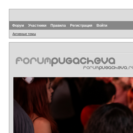
Форум
Участники
Правила
Регистрация
Войти
Активные темы