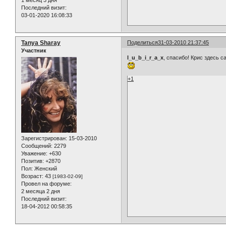
1 месяц 3 дня
Последний визит:
03-01-2020 16:08:33
Tanya Sharay
Поделиться
31-03-2010 21:37:45
Участник
l_u_b_i_r_a_x
, спасибо! Крис здесь с
+1
Зарегистрирован
: 15-03-2010
Сообщений:
2279
Уважение:
+630
Позитив:
+2870
Пол:
Женский
Возраст:
43
[1983-02-09]
Провел на форуме:
2 месяца 2 дня
Последний визит:
18-04-2012 00:58:35