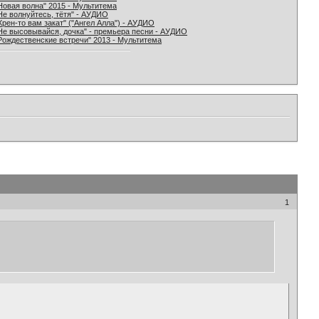
Новая волна" 2015 - Мультитема
Не волнуйтесь, тётя" - АУДИО
Хрен-то вам закат" ("Ангел Алла") - АУДИО
Не высовывайся, дочка" - премьера песни - АУДИО
Рождественские встречи" 2013 - Мультитема
1