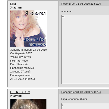
Lipa
Поделиться
31-03-2010 21:52:24
Участник
...............
+4
Зарегистрирован
: 14-03-2010
Сообщений:
2607
Уважение:
+2240
Позитив:
+590
Пол:
Женский
Провел на форуме:
1 месяц 27 дней
Последний визит:
28-12-2022 14:04:23
l_u_b_i_r_a_x
Поделиться
31-03-2010 22:00:24
Участник
Lipa
, спасибо, Липок
0