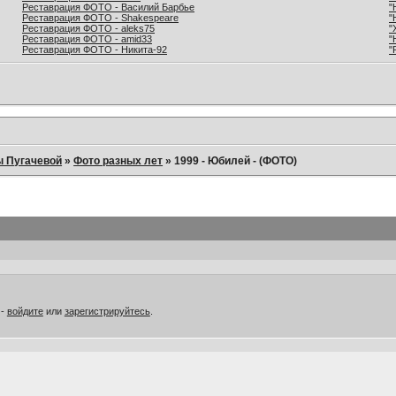
Реставрация ФОТО - Василий Барбье
"
Реставрация ФОТО - Shakespeare
"
Реставрация ФОТО - aleks75
"
Реставрация ФОТО - amid33
"
Реставрация ФОТО - Никита-92
"
ы Пугачевой
»
Фото разных лет
»
1999 - Юбилей - (ФОТО)
 -
войдите
или
зарегистрируйтесь
.