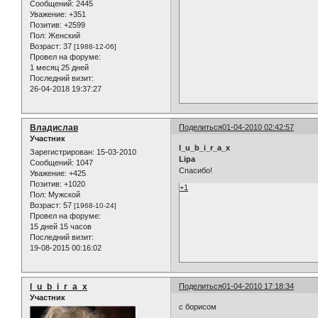
Сообщений:
2445
Уважение:
+351
Позитив:
+2599
Пол:
Женский
Возраст:
37
[1988-12-06]
Провел на форуме:
1 месяц 25 дней
Последний визит:
26-04-2018 19:37:27
Владислав
Поделиться
01-04-2010 02:42:57
Участник
l_u_b_i_r_a_x
Зарегистрирован
: 15-03-2010
Lipa
Сообщений:
1047
Спасибо!
Уважение:
+425
Позитив:
+1020
+1
Пол:
Мужской
Возраст:
57
[1968-10-24]
Провел на форуме:
15 дней 15 часов
Последний визит:
19-08-2015 00:16:02
l_u_b_i_r_a_x
Поделиться
01-04-2010 17:18:34
Участник
с борисом