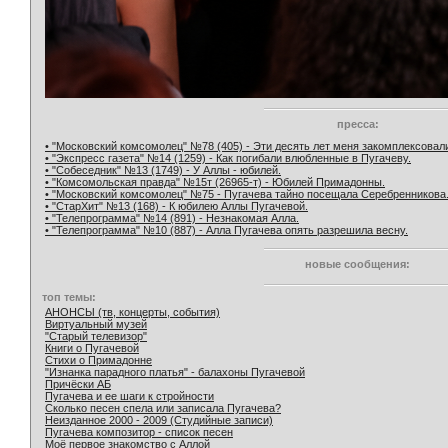
пресса:
• "Московский комсомолец" №78 (405) - Эти десять лет меня закомплексовал
• "Экспресс газета" №14 (1259) - Как погибали влюбленные в Пугачеву.
• "Собеседник" №13 (1749) - У Аллы - юбилей.
• "Комсомольская правда" №15т (26965-т) - Юбилей Примадонны.
• "Московский комсомолец" №75 - Пугачева тайно посещала Серебренникова
• "СтарХит" №13 (168) - К юбилею Аллы Пугачевой.
• "Телепрограмма" №14 (891) - Незнакомая Алла.
• "Телепрограмма" №10 (887) - Алла Пугачева опять разрешила весну.
новые сообщения:
топ темы:
АНОНСЫ (тв, концерты, события)
Виртуальный музей
"Старый телевизор"
Книги о Пугачевой
Стихи о Примадонне
"Изнанка парадного платья" - балахоны Пугачевой
Причёски АБ
Пугачева и ее шаги к стройности
Сколько песен спела или записала Пугачева?
Неизданное 2000 - 2009 (Студийные записи)
Пугачева композитор - список песен
Моё первое знакомство с Аллой