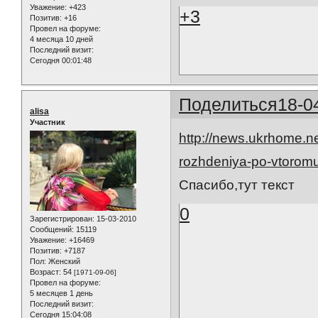
Уважение:
+423
+3
Позитив:
+16
Провел на форуме:
4 месяца 10 дней
Последний визит:
Сегодня 00:01:48
Поделиться
18-0
alisa
Участник
http://news.ukrhome.n
rozhdeniya-po-vtoromu-
Спасибо,тут текст
0
Зарегистрирован
: 15-03-2010
Сообщений:
15119
Уважение:
+16469
Позитив:
+7187
Пол:
Женский
Возраст:
54
[1971-09-06]
Провел на форуме:
5 месяцев 1 день
Последний визит:
Сегодня 15:04:08