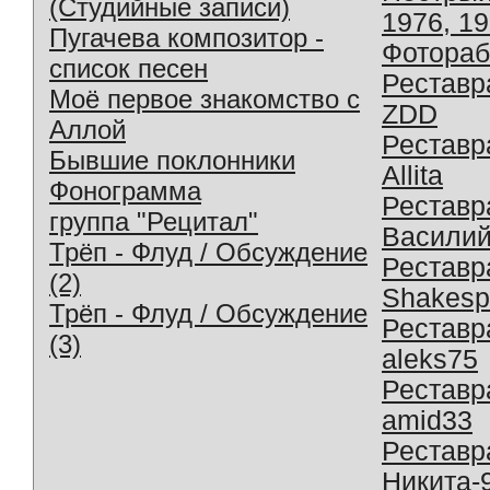
(Студийные записи)
1976, 1
Пугачева композитор -
Фотораб
список песен
Реставр
Моё первое знакомство с
ZDD
Аллой
Реставр
Бывшие поклонники
Allita
Фонограмма
Реставр
группа "Рецитал"
Василий
Трёп - Флуд / Обсуждение
Реставр
(2)
Shakesp
Трёп - Флуд / Обсуждение
Реставр
(3)
aleks75
Реставр
amid33
Реставр
Никита-