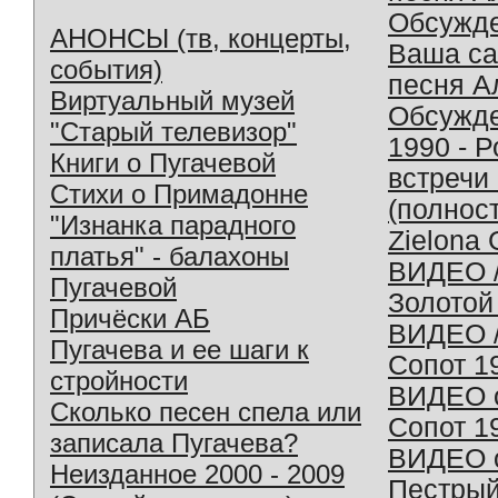
Обсужд
АНОНСЫ (тв, концерты,
Ваша с
события)
песня А
Виртуальный музей
Обсужд
"Старый телевизор"
1990 - 
Книги о Пугачевой
встречи
Стихи о Примадонне
(полнос
"Изнанка парадного
Zielona 
платья" - балахоны
ВИДЕО /
Пугачевой
Золотой
Причёски АБ
ВИДЕО /
Пугачева и ее шаги к
Сопот 1
стройности
ВИДЕО o
Сколько песен спела или
Сопот 1
записала Пугачева?
ВИДЕО o
Неизданное 2000 - 2009
Пестрый