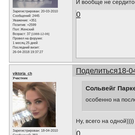
И вообще не сердитое,
Зарегистрирован
: 20-03-2010
0
Сообщений:
2445
Уважение:
+351
Позитив:
+2599
Пол:
Женский
Возраст:
37
[1988-12-06]
Провел на форуме:
1 месяц 25 дней
Последний визит:
26-04-2018 19:37:27
Поделиться
18-0
viktoria_ch
Участник
Сольвейг Парке
особенно на посл
Ну, всего на одной))))
Зарегистрирован
: 18-04-2010
0
Сообщений:
350