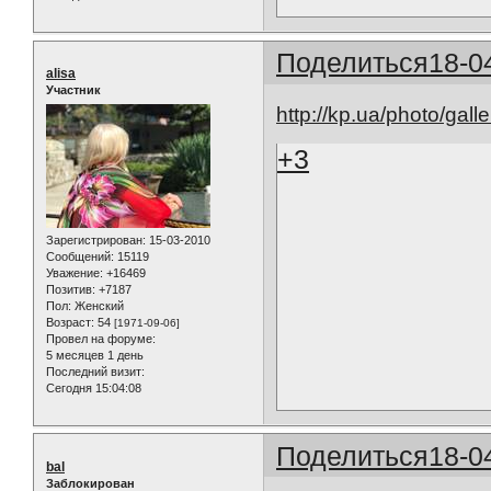
Поделиться
18-0
alisa
Участник
http://kp.ua/photo/gall
+3
Зарегистрирован
: 15-03-2010
Сообщений:
15119
Уважение:
+16469
Позитив:
+7187
Пол:
Женский
Возраст:
54
[1971-09-06]
Провел на форуме:
5 месяцев 1 день
Последний визит:
Сегодня 15:04:08
Поделиться
18-0
bal
Заблокирован