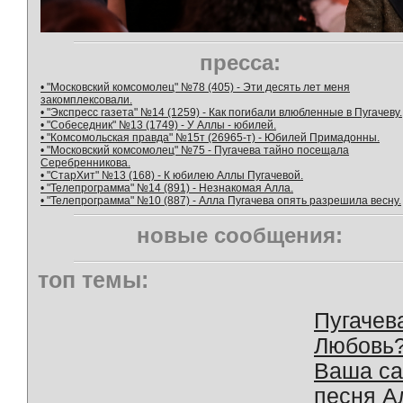
пресса:
• "Московский комсомолец" №78 (405) - Эти десять лет меня
закомплексовали.
• "Экспресс газета" №14 (1259) - Как погибали влюбленные в Пугачеву.
• "Собеседник" №13 (1749) - У Аллы - юбилей.
• "Комсомольская правда" №15т (26965-т) - Юбилей Примадонны.
• "Московский комсомолец" №75 - Пугачева тайно посещала
Серебренникова.
• "СтарХит" №13 (168) - К юбилею Аллы Пугачевой.
• "Телепрограмма" №14 (891) - Незнакомая Алла.
• "Телепрограмма" №10 (887) - Алла Пугачева опять разрешила весну.
новые сообщения:
топ темы:
Пугачев
Любовь
Ваша с
песня А