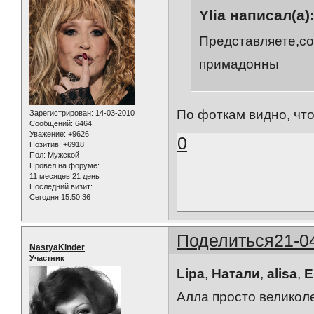
Ylia написал(а)
Представляете,со
примадонны
По фоткам видно, что 
Зарегистрирован
: 14-03-2010
Сообщений:
6464
Уважение:
+9626
0
Позитив:
+6918
Пол:
Мужской
Провел на форуме:
11 месяцев 21 день
Последний визит:
Сегодня 15:50:36
Поделиться
21-0
NastyaKinder
Участник
Lipa
,
Натали
,
alisa
,
E
Алла просто великол