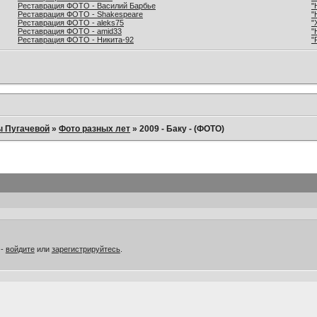
Реставрация ФОТО - Василий Барбье
"
Реставрация ФОТО - Shakespeare
"
Реставрация ФОТО - aleks75
"
Реставрация ФОТО - amid33
"
Реставрация ФОТО - Никита-92
"
ы Пугачевой
»
Фото разных лет
»
2009 - Баку - (ФОТО)
 -
войдите
или
зарегистрируйтесь
.