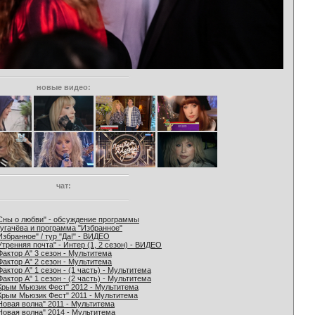
новые видео:
чат:
Сны о любви" - обсуждение программы
угачёва и программа "Избранное"
Избранное" / тур "Да!" - ВИДЕО
Утренняя почта" - Интер (1, 2 сезон) - ВИДЕО
Фактор А" 3 сезон - Мультитема
Фактор А" 2 сезон - Мультитема
Фактор А" 1 сезон - (1 часть) - Мультитема
Фактор А" 1 сезон - (2 часть) - Мультитема
Крым Мьюзик Фест" 2012 - Мультитема
Крым Мьюзик Фест" 2011 - Мультитема
Новая волна" 2011 - Мультитема
Новая волна" 2014 - Мультитема