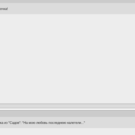
очка!
а из "Садов": "На мою любовь последнюю налетели..."