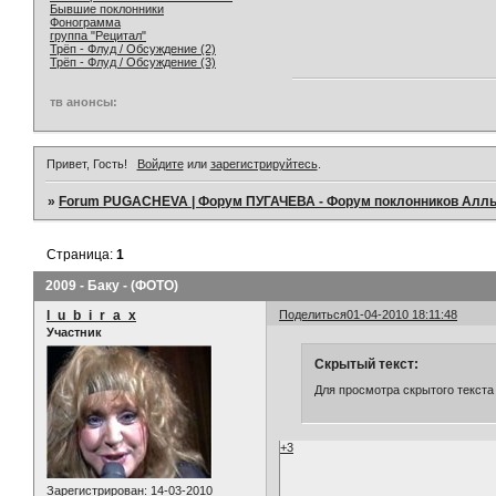
Бывшие поклонники
Фонограмма
группа "Рецитал"
Трёп - Флуд / Обсуждение (2)
Трёп - Флуд / Обсуждение (3)
тв анонсы:
Привет, Гость!
Войдите
или
зарегистрируйтесь
.
»
Forum PUGACHEVA | Форум ПУГАЧЕВА - Форум поклонников Алл
Страница:
1
2009 - Баку - (ФОТО)
l_u_b_i_r_a_x
Поделиться
01-04-2010 18:11:48
Участник
Скрытый текст:
Для просмотра скрытого текста
+3
Зарегистрирован
: 14-03-2010