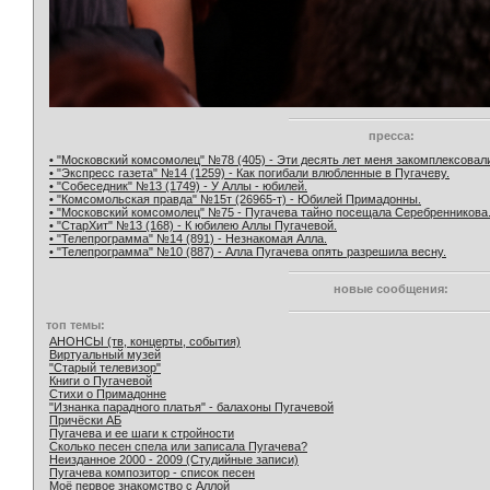
пресса:
• "Московский комсомолец" №78 (405) - Эти десять лет меня закомплексовал
• "Экспресс газета" №14 (1259) - Как погибали влюбленные в Пугачеву.
• "Собеседник" №13 (1749) - У Аллы - юбилей.
• "Комсомольская правда" №15т (26965-т) - Юбилей Примадонны.
• "Московский комсомолец" №75 - Пугачева тайно посещала Серебренникова
• "СтарХит" №13 (168) - К юбилею Аллы Пугачевой.
• "Телепрограмма" №14 (891) - Незнакомая Алла.
• "Телепрограмма" №10 (887) - Алла Пугачева опять разрешила весну.
новые сообщения:
топ темы:
АНОНСЫ (тв, концерты, события)
Виртуальный музей
"Старый телевизор"
Книги о Пугачевой
Стихи о Примадонне
"Изнанка парадного платья" - балахоны Пугачевой
Причёски АБ
Пугачева и ее шаги к стройности
Сколько песен спела или записала Пугачева?
Неизданное 2000 - 2009 (Студийные записи)
Пугачева композитор - список песен
Моё первое знакомство с Аллой