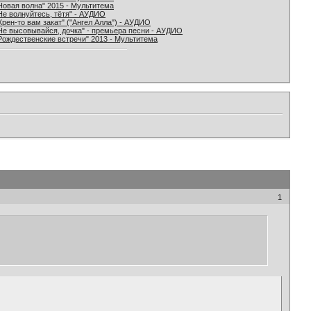
Новая волна" 2015 - Мультитема
Не волнуйтесь, тётя" - АУДИО
Хрен-то вам закат" ("Ангел Алла") - АУДИО
Не высовывайся, дочка" - премьера песни - АУДИО
Рождественские встречи" 2013 - Мультитема
1