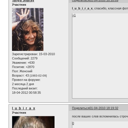
Tanya Sharay
Участник
l_u_b_i_r_a_x
, спасибо, классная фот
+1
Зарегистрирован
: 15-03-2010
Сообщений:
2279
Уважение:
+630
Позитив:
+2870
Пол:
Женский
Возраст:
43
[1983-02-09]
Провел на форуме:
2 месяца 2 дня
Последний визит:
18-04-2012 00:58:35
l_u_b_i_r_a_x
Поделиться
01-04-2010 18:19:32
Участник
после ваших слов вспомнилась строчк
0