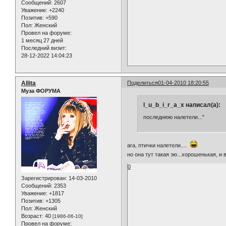
Сообщений:
2607
Уважение:
+2240
Позитив:
+590
Пол:
Женский
Провел на форуме:
1 месяц 27 дней
Последний визит:
28-12-2022 14:04:23
Allita
Поделиться
01-04-2010 18:20:55
Муза ФОРУМА
l_u_b_i_r_a_x написал(а):
последнюю налетели..."
ага, птички налетели....
но она тут такая зю...хорошенькая, и
0
Зарегистрирован
: 14-03-2010
Сообщений:
2353
Уважение:
+1817
Позитив:
+1305
Пол:
Женский
Возраст:
40
[1986-06-10]
Провел на форуме: