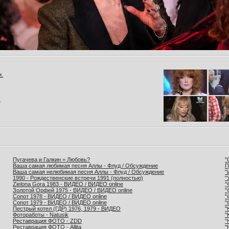
и.
.
Пугачева и Галкин = Любовь?
"
Ваша самая любимая песня Аллы - Флуд / Обсуждение
П
Ваша самая нелюбимая песня Аллы - Флуд / Обсуждение
"
1990 - Рождественские встречи 1991 (полностью)
"
Zielona Gora 1983 - ВИДЕО / ВИДЕО online
"
Золотой Орфей 1975 - ВИДЕО / ВИДЕО online
"
Сопот 1978 - ВИДЕО / ВИДЕО online
"
Сопот 1979 - ВИДЕО / ВИДЕО online
"
Пестрый котел (ГДР) 1976, 1979 - ВИДЕО
"
Фотоработы - Natusik
"
Реставрация ФОТО - ZDD
"
Реставрация ФОТО - Allita
"