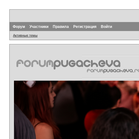
Форум
Участники
Правила
Регистрация
Войти
Активные темы