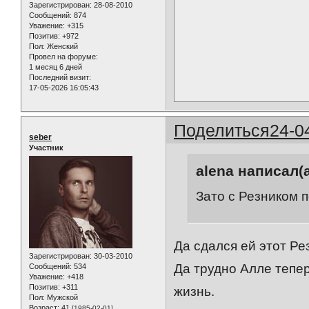
Зарегистрирован
: 28-08-2010
Сообщений:
874
Уважение:
+315
Позитив:
+972
Пол:
Женский
Провел на форуме:
1 месяц 6 дней
Последний визит:
17-05-2026 16:05:43
Поделиться
24-0
seber
Участник
alena написал(а
Зато с Резником 
Да сдался ей этот Ре
Зарегистрирован
: 30-03-2010
Да трудно Алле тепер
Сообщений:
534
Уважение:
+418
Позитив:
+311
жизнь.
Пол:
Мужской
Возраст:
41
[1985-02-01]