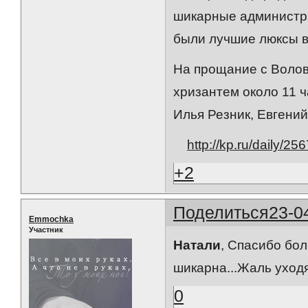
шикарные администра
были лучшие люксы в
На прощание с Волов
хризантем около 11 ч
Илья Резник, Евгений
http://kp.ru/daily/2
+2
Поделиться
23-0
Emmochka
Участник
Натали
, Спасибо бол
шикарна...Жаль уходят
0