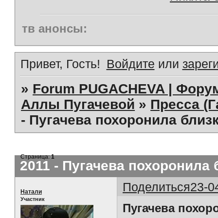
тв анонсы:
Привет, Гость!
Войдите
или
зарег
»
Forum PUGACHEVA | Форум
Аллы Пугачевой
»
Пресса (Г
- Пугачева похоронила близк
Страница:
1
2011 - Пугачева похоронила 
Поделиться
23-0
Натали
Участник
Пугачева похор