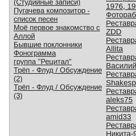
(Студийные записи)
1976, 1
Пугачева композитор -
Фотораб
список песен
Реставр
Моё первое знакомство с
ZDD
Аллой
Реставр
Бывшие поклонники
Allita
Фонограмма
Реставр
группа "Рецитал"
Василий
Трёп - Флуд / Обсуждение
Реставр
(2)
Shakesp
Трёп - Флуд / Обсуждение
Реставр
(3)
aleks75
Реставр
amid33
Реставр
Никита-