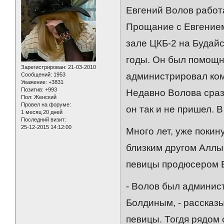
Евгений Волов работ
Прощание с Евгением
зале ЦКБ-2 на Будайс
годы. Он был помощ
Зарегистрирован
: 21-03-2010
администрировал ком
Сообщений:
1953
Уважение:
+3831
Позитив:
+993
Недавно Волова срази
Пол:
Женский
Провел на форуме:
он так и не пришел. В
1 месяц 20 дней
Последний визит:
25-12-2015 14:12:00
Много лет, уже покин
близким другом Аллы
певицы продюсером 
- Волов был админис
Болдиным, - рассказы
певицы. Тогдя рядом 