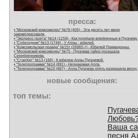
пресса:
• "Московский комсомолец" №78 (405) - Эти десять лет меня
закомплексовали.
• "Экспресс газета" №14 (1259) - Как погибали влюбленные в Пугачеву.
• "Собеседник" №13 (1749) - У Аллы - юбилей.
• "Комсомольская правда" №15т (26965-т) - Юбилей Примадонны.
• "Московский комсомолец" №75 - Пугачева тайно посещала
Серебренникова.
• "СтарХит" №13 (168) - К юбилею Аллы Пугачевой.
• "Телепрограмма" №14 (891) - Незнакомая Алла.
• "Телепрограмма" №10 (887) - Алла Пугачева опять разрешила весну.
новые сообщения:
топ темы:
Пугачев
Любовь
Ваша с
песня А