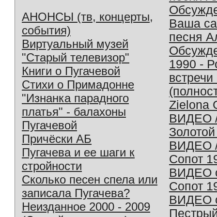
Обсужд
АНОНСЫ (тв, концерты,
Ваша с
события)
песня А
Виртуальный музей
Обсужд
"Старый телевизор"
1990 - 
Книги о Пугачевой
встречи
Стихи о Примадонне
(полнос
"Изнанка парадного
Zielona 
платья" - балахоны
ВИДЕО /
Пугачевой
Золотой
Причёски АБ
ВИДЕО /
Пугачева и ее шаги к
Сопот 1
стройности
ВИДЕО o
Сколько песен спела или
Сопот 1
записала Пугачева?
ВИДЕО o
Неизданное 2000 - 2009
Пестрый