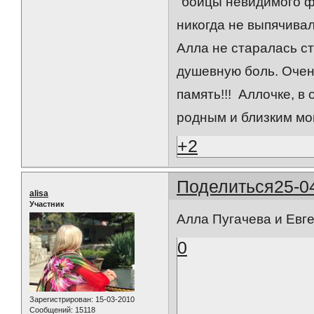
"бойцы невидимого ф
никогда не выпячивал
Алла не старалась ст
душевную боль. Очень
память!!! Аллочке, в
родным и близким мои
+2
Поделиться
25-0
alisa
Участник
Алла Пугачева и Евге
0
Зарегистрирован
: 15-03-2010
Сообщений:
15118