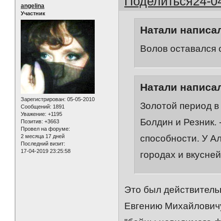
Поделиться
24-0
angelina
Участник
Натали написал
Волов оставался 
Натали написал
Зарегистрирован
: 05-05-2010
Золотой период в
Сообщений:
1891
Уважение:
+1195
Болдин и Резник.
Позитив:
+3663
Провел на форуме:
способности. У А
2 месяца 17 дней
Последний визит:
17-04-2019 23:25:58
городах и вкусне
Это был действитель
Евгению Михайловичу 