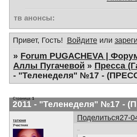
тв анонсы:
Привет, Гость!
Войдите
или
зарег
»
Forum PUGACHEVA | Форум
Аллы Пугачевой
»
Пресса (Г
- "Теленеделя" №17 - (ПРЕС
Страница:
1
2011 - "Теленеделя" №17 - (
Поделиться
27-0
татюня
Участник
...