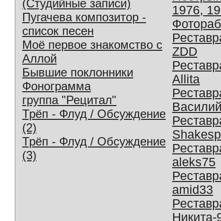
(Студийные записи)
1976, 1
Пугачева композитор -
Фотораб
список песен
Реставр
Моё первое знакомство с
ZDD
Аллой
Реставр
Бывшие поклонники
Allita
Фонограмма
Реставр
группа "Рецитал"
Василий
Трёп - Флуд / Обсуждение
Реставр
(2)
Shakesp
Трёп - Флуд / Обсуждение
Реставр
(3)
aleks75
Реставр
amid33
Реставр
Никита-