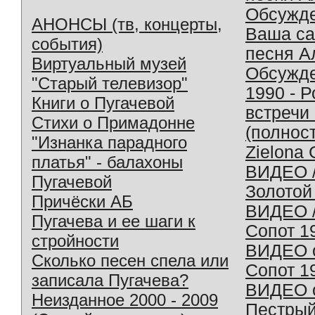
Обсужд
АНОНСЫ (тв, концерты,
Ваша с
события)
песня А
Виртуальный музей
Обсужд
"Старый телевизор"
1990 - 
Книги о Пугачевой
встречи
Стихи о Примадонне
(полнос
"Изнанка парадного
Zielona 
платья" - балахоны
ВИДЕО /
Пугачевой
Золотой
Причёски АБ
ВИДЕО /
Пугачева и ее шаги к
Сопот 1
стройности
ВИДЕО o
Сколько песен спела или
Сопот 1
записала Пугачева?
ВИДЕО o
Неизданное 2000 - 2009
Пестрый