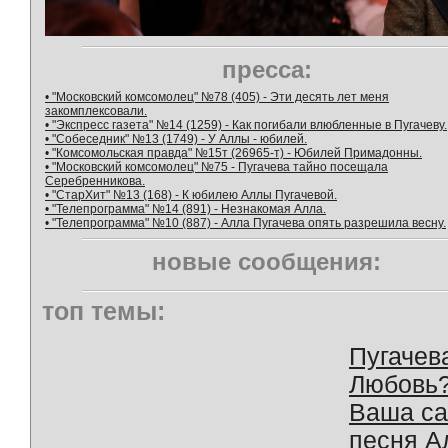
пресса:
• "Московский комсомолец" №78 (405) - Эти десять лет меня
закомплексовали.
• "Экспресс газета" №14 (1259) - Как погибали влюбленные в Пугачеву.
• "Собеседник" №13 (1749) - У Аллы - юбилей.
• "Комсомольская правда" №15т (26965-т) - Юбилей Примадонны.
• "Московский комсомолец" №75 - Пугачева тайно посещала
Серебренникова.
• "СтарХит" №13 (168) - К юбилею Аллы Пугачевой.
• "Телепрограмма" №14 (891) - Незнакомая Алла.
• "Телепрограмма" №10 (887) - Алла Пугачева опять разрешила весну.
новые сообщения:
топ темы:
Пугачев
Любовь
Ваша с
песня А