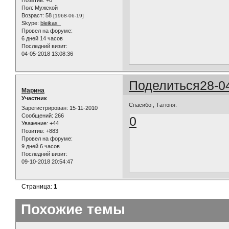
Пол:
Мужской
Возраст:
58
[1968-06-19]
Skype:
bleikas_
Провел на форуме:
6 дней 14 часов
Последний визит:
04-05-2018 13:08:36
Поделиться
28-0
Марина
Участник
Спасибо , Татюня.
Зарегистрирован
: 15-11-2010
Сообщений:
266
0
Уважение:
+44
Позитив:
+883
Провел на форуме:
9 дней 6 часов
Последний визит:
09-10-2018 20:54:47
Страница:
1
Похожие темы