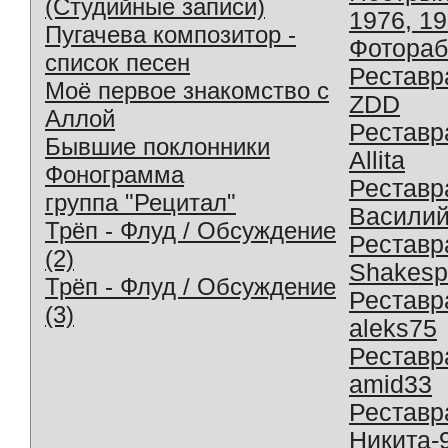
(Студийные записи)
1976, 1
Пугачева композитор -
Фотораб
список песен
Реставр
Моё первое знакомство с
ZDD
Аллой
Реставр
Бывшие поклонники
Allita
Фонограмма
Реставр
группа "Рецитал"
Василий
Трёп - Флуд / Обсуждение
Реставр
(2)
Shakesp
Трёп - Флуд / Обсуждение
Реставр
(3)
aleks75
Реставр
amid33
Реставр
Никита-