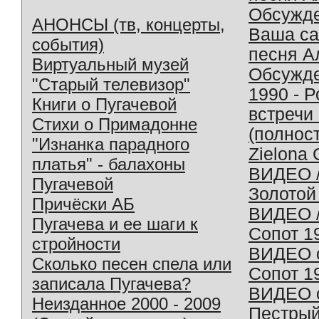
Обсужд
АНОНСЫ (тв, концерты,
Ваша с
события)
песня А
Виртуальный музей
Обсужд
"Старый телевизор"
1990 - 
Книги о Пугачевой
встречи
Стихи о Примадонне
(полнос
"Изнанка парадного
Zielona 
платья" - балахоны
ВИДЕО /
Пугачевой
Золотой
Причёски АБ
ВИДЕО /
Пугачева и ее шаги к
Сопот 1
стройности
ВИДЕО o
Сколько песен спела или
Сопот 1
записала Пугачева?
ВИДЕО o
Неизданное 2000 - 2009
Пестрый