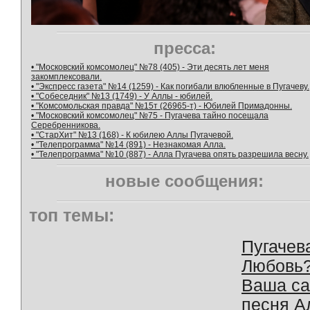
пресса:
• "Московский комсомолец" №78 (405) - Эти десять лет меня
закомплексовали.
• "Экспресс газета" №14 (1259) - Как погибали влюбленные в Пугачеву.
• "Собеседник" №13 (1749) - У Аллы - юбилей.
• "Комсомольская правда" №15т (26965-т) - Юбилей Примадонны.
• "Московский комсомолец" №75 - Пугачева тайно посещала
Серебренникова.
• "СтарХит" №13 (168) - К юбилею Аллы Пугачевой.
• "Телепрограмма" №14 (891) - Незнакомая Алла.
• "Телепрограмма" №10 (887) - Алла Пугачева опять разрешила весну.
новые сообщения:
топ темы:
Пугачев
Любовь
Ваша с
песня А