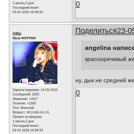
0
1 месяц 3 дня
Последний визит:
03-01-2020 16:08:33
Поделиться
23-0
Allita
Муза ФОРУМА
angelina написа
красноречивый жес
ну, дык не средний же
Зарегистрирован
: 14-03-2010
0
Сообщений:
2353
Уважение:
+1817
Позитив:
+1305
Пол:
Женский
Возраст:
40
[1986-06-10]
Провел на форуме:
1 месяц 3 дня
Последний визит:
03-01-2020 16:08:33