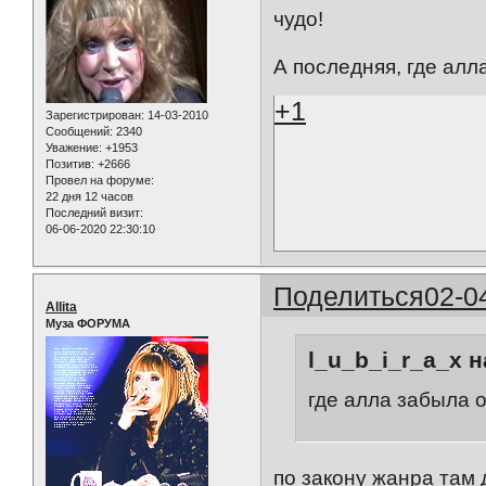
чудо!
А последняя, где алла з
+1
Зарегистрирован
: 14-03-2010
Сообщений:
2340
Уважение:
+1953
Позитив:
+2666
Провел на форуме:
22 дня 12 часов
Последний визит:
06-06-2020 22:30:10
Поделиться
02-0
Allita
Муза ФОРУМА
l_u_b_i_r_a_x н
где алла забыла оде
по закону жанра там