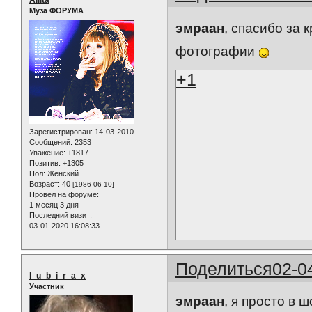
Allita
Муза ФОРУМА
эмраан
, спасибо за 
фотографии
+1
Зарегистрирован
: 14-03-2010
Сообщений:
2353
Уважение:
+1817
Позитив:
+1305
Пол:
Женский
Возраст:
40
[1986-06-10]
Провел на форуме:
1 месяц 3 дня
Последний визит:
03-01-2020 16:08:33
Поделиться
02-0
l_u_b_i_r_a_x
Участник
эмраан
, я просто в 