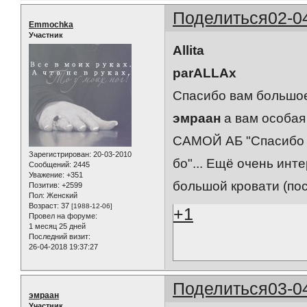
Поделиться
02-0
Emmochka
Участник
Allita
parALLAx
Спасибо вам большое
эмраан
а вам особая
САМОЙ АБ "Спасибо в
Зарегистрирован
: 20-03-2010
бо"... Ещё очень инт
Сообщений:
2445
Уважение:
+351
большой кровати (пос
Позитив:
+2599
Пол:
Женский
Возраст:
37
[1988-12-06]
+1
Провел на форуме:
1 месяц 25 дней
Последний визит:
26-04-2018 19:37:27
Поделиться
03-0
эмраан
Участник