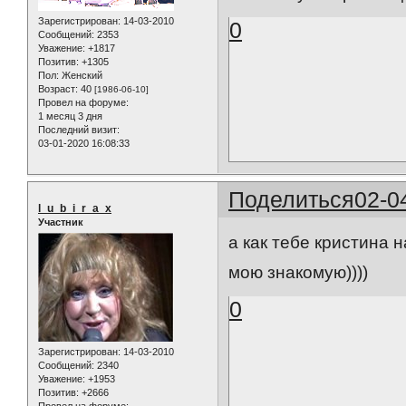
Зарегистрирован
: 14-03-2010
0
Сообщений:
2353
Уважение:
+1817
Позитив:
+1305
Пол:
Женский
Возраст:
40
[1986-06-10]
Провел на форуме:
1 месяц 3 дня
Последний визит:
03-01-2020 16:08:33
Поделиться
02-0
l_u_b_i_r_a_x
Участник
а как тебе кристина н
мою знакомую))))
0
Зарегистрирован
: 14-03-2010
Сообщений:
2340
Уважение:
+1953
Позитив:
+2666