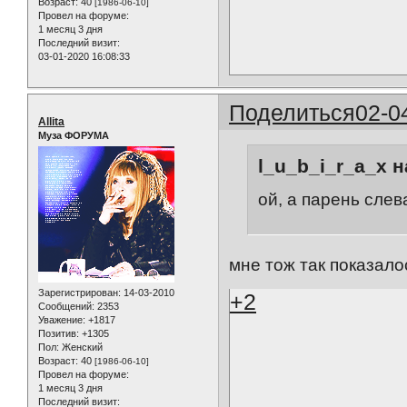
Возраст:
40
[1986-06-10]
Провел на форуме:
1 месяц 3 дня
Последний визит:
03-01-2020 16:08:33
Поделиться
02-0
Allita
Муза ФОРУМА
l_u_b_i_r_a_x н
ой, а парень слев
мне тож так показало
Зарегистрирован
: 14-03-2010
+2
Сообщений:
2353
Уважение:
+1817
Позитив:
+1305
Пол:
Женский
Возраст:
40
[1986-06-10]
Провел на форуме:
1 месяц 3 дня
Последний визит: