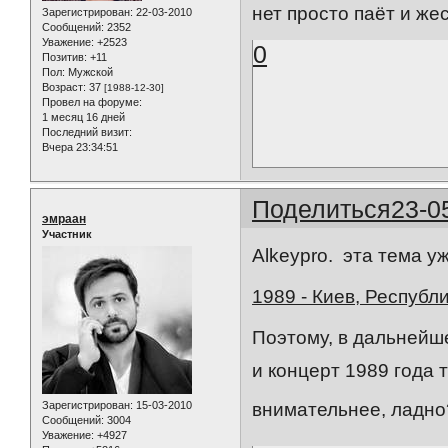
нет просто паёт и жес
Зарегистрирован
: 22-03-2010
Сообщений:
2352
Уважение:
+2523
0
Позитив:
+11
Пол:
Мужской
Возраст:
37
[1988-12-30]
Провел на форуме:
1 месяц 16 дней
Последний визит:
Вчера 23:34:51
Поделиться
23-0
эмраан
Участник
Alkeypro. эта тема у
1989 - Киев, Республ
Поэтому, в дальнейше
и концерт 1989 года 
Зарегистрирован
: 15-03-2010
внимательнее, ладно
Сообщений:
3004
Уважение:
+4927