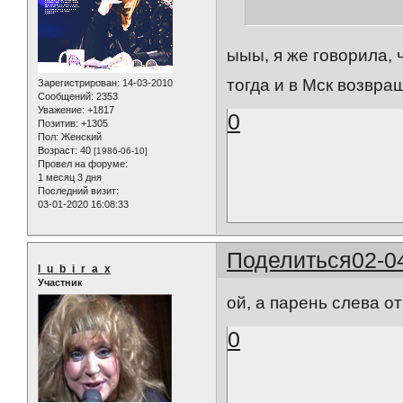
ыыы, я же говорила, 
тогда и в Мск возвр
Зарегистрирован
: 14-03-2010
Сообщений:
2353
Уважение:
+1817
0
Позитив:
+1305
Пол:
Женский
Возраст:
40
[1986-06-10]
Провел на форуме:
1 месяц 3 дня
Последний визит:
03-01-2020 16:08:33
Поделиться
02-0
l_u_b_i_r_a_x
Участник
ой, а парень слева о
0