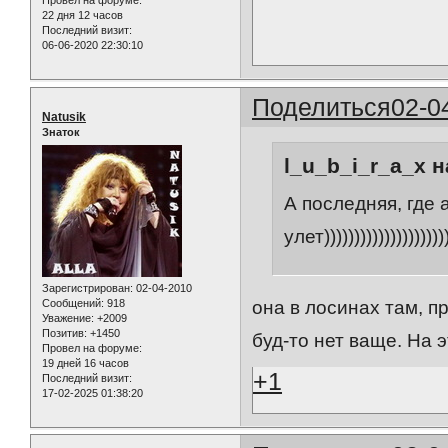
Провел на форуме:
22 дня 12 часов
Последний визит:
06-06-2020 22:30:10
Поделиться
02-0
Natusik
Знаток
l_u_b_i_r_a_x н
А последняя, где 
улет))))))))))))))))))))
Зарегистрирован
: 02-04-2010
Сообщений:
918
она в лосинах там, п
Уважение:
+2009
Позитив:
+1450
буд-то нет ваще. На 
Провел на форуме:
19 дней 16 часов
+1
Последний визит:
17-02-2025 01:38:20