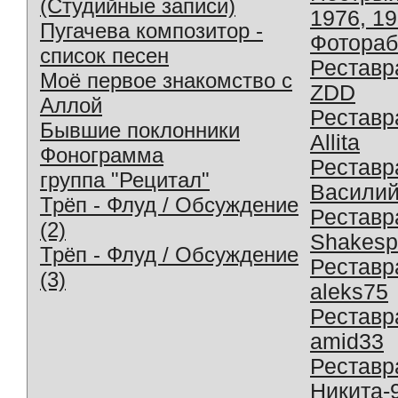
(Студийные записи)
1976, 1
Пугачева композитор -
Фотораб
список песен
Реставр
Моё первое знакомство с
ZDD
Аллой
Реставр
Бывшие поклонники
Allita
Фонограмма
Реставр
группа "Рецитал"
Василий
Трёп - Флуд / Обсуждение
Реставр
(2)
Shakesp
Трёп - Флуд / Обсуждение
Реставр
(3)
aleks75
Реставр
amid33
Реставр
Никита-