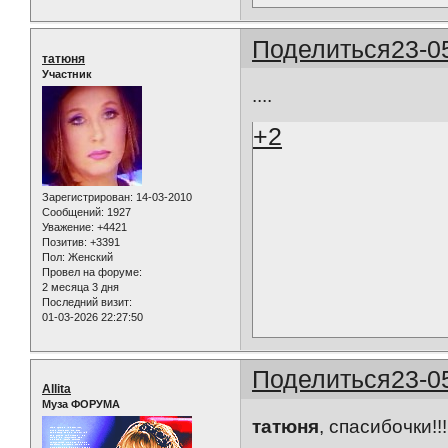
Поделиться
23-0
татюня
Участник
....
+2
Зарегистрирован
: 14-03-2010
Сообщений:
1927
Уважение:
+4421
Позитив:
+3391
Пол:
Женский
Провел на форуме:
2 месяца 3 дня
Последний визит:
01-03-2026 22:27:50
Поделиться
23-0
Allita
Муза ФОРУМА
татюня
, спасибочки!!