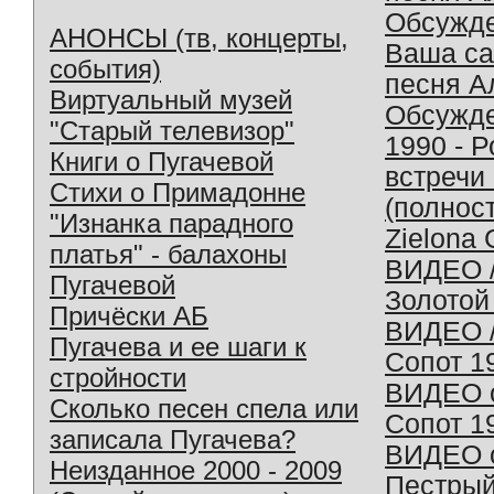
Обсужд
АНОНСЫ (тв, концерты,
Ваша с
события)
песня А
Виртуальный музей
Обсужд
"Старый телевизор"
1990 - 
Книги о Пугачевой
встречи
Стихи о Примадонне
(полнос
"Изнанка парадного
Zielona 
платья" - балахоны
ВИДЕО /
Пугачевой
Золотой
Причёски АБ
ВИДЕО /
Пугачева и ее шаги к
Сопот 1
стройности
ВИДЕО o
Сколько песен спела или
Сопот 1
записала Пугачева?
ВИДЕО o
Неизданное 2000 - 2009
Пестрый