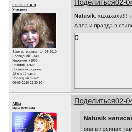
Поделиться
02-0
l_u_b_i_r_a_x
Участник
Natusik
, хахахаха!!! 
Алла и правда в стиле
0
Зарегистрирован
: 14-03-2010
Сообщений:
2340
Уважение:
+1953
Позитив:
+2666
Провел на форуме:
22 дня 12 часов
Последний визит:
06-06-2020 22:30:10
Поделиться
02-0
Allita
Муза ФОРУМА
Natusik написал
она в лосинах там