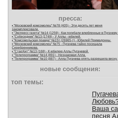
пресса:
• "Московский комсомолец" №78 (405) - Эти десять лет меня
закомплексовали.
• "Экспресс газета" №14 (1259) - Как погибали влюбленные в Пугачеву.
• "Собеседник" №13 (1749) - У Аллы - юбилей.
• "Комсомольская правда" №15т (26965-т) - Юбилей Примадонны.
• "Московский комсомолец" №75 - Пугачева тайно посещала
Серебренникова.
• "СтарХит" №13 (168) - К юбилею Аллы Пугачевой.
• "Телепрограмма" №14 (891) - Незнакомая Алла.
• "Телепрограмма" №10 (887) - Алла Пугачева опять разрешила весну.
новые сообщения:
топ темы:
Пугачев
Любовь
Ваша с
песня А