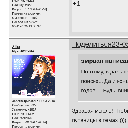
Позитив:
+5216
+1
Пол:
Мужской
Возраст:
57
[1969-01-04]
Провел на форуме:
5 месяцев 7 дней
Последний визит:
04-11-2025 13:00:32
Поделиться
23-0
Allita
Муза ФОРУМА
эмраан написал
Поэтому, в дальн
поиске... Да и ко
годов"... Будь, в
Зарегистрирован
: 14-03-2010
Сообщений:
2353
Уважение:
+1817
Здравая мысль! Чтоб
Позитив:
+1305
Пол:
Женский
путаницы в темах ))))
Возраст:
40
[1986-06-10]
Провел на форуме: