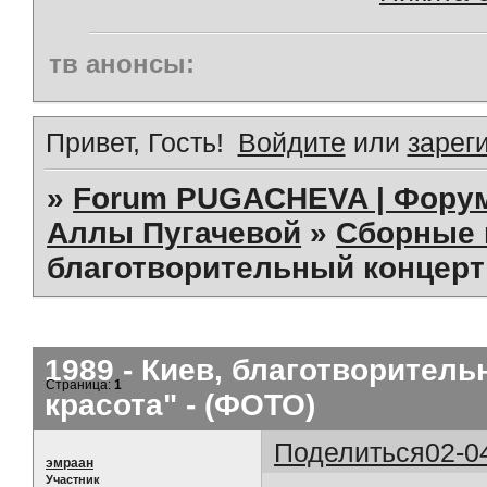
тв анонсы:
Привет, Гость!
Войдите
или
зарег
»
Forum PUGACHEVA | Форум
Аллы Пугачевой
»
Сборные 
благотворительный концерт 
1989 - Киев, благотворител
Страница:
1
красота" - (ФОТО)
Поделиться
02-0
эмраан
Участник