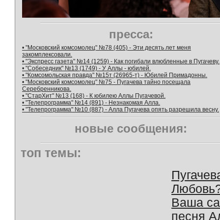
пресса:
• "Московский комсомолец" №78 (405) - Эти десять лет меня
закомплексовали.
• "Экспресс газета" №14 (1259) - Как погибали влюбленные в Пугачеву.
• "Собеседник" №13 (1749) - У Аллы - юбилей.
• "Комсомольская правда" №15т (26965-т) - Юбилей Примадонны.
• "Московский комсомолец" №75 - Пугачева тайно посещала
Серебренникова.
• "СтарХит" №13 (168) - К юбилею Аллы Пугачевой.
• "Телепрограмма" №14 (891) - Незнакомая Алла.
• "Телепрограмма" №10 (887) - Алла Пугачева опять разрешила весну.
новые сообщения:
топ темы:
Пугачев
Любовь
Ваша с
песня А