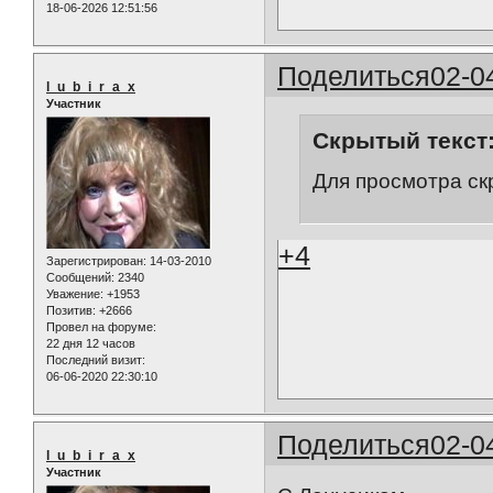
18-06-2026 12:51:56
Поделиться
02-0
l_u_b_i_r_a_x
Участник
Скрытый текст
Для просмотра ск
+4
Зарегистрирован
: 14-03-2010
Сообщений:
2340
Уважение:
+1953
Позитив:
+2666
Провел на форуме:
22 дня 12 часов
Последний визит:
06-06-2020 22:30:10
Поделиться
02-0
l_u_b_i_r_a_x
Участник