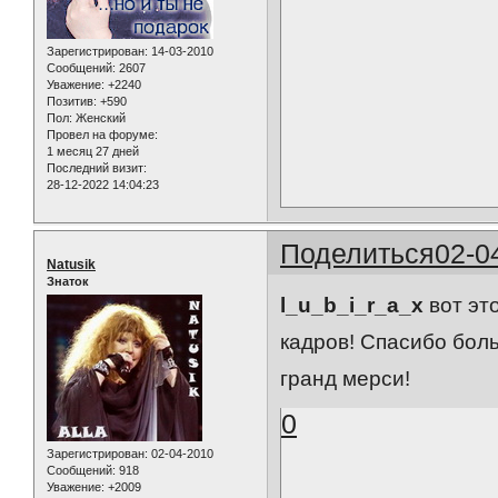
Зарегистрирован
: 14-03-2010
Сообщений:
2607
Уважение:
+2240
Позитив:
+590
Пол:
Женский
Провел на форуме:
1 месяц 27 дней
Последний визит:
28-12-2022 14:04:23
Поделиться
02-0
Natusik
Знаток
l_u_b_i_r_a_x
вот это
кадров! Спасибо боль
гранд мерси!
0
Зарегистрирован
: 02-04-2010
Сообщений:
918
Уважение:
+2009