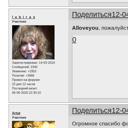
Поделиться
12-0
l_u_b_i_r_a_x
Участник
Alloveyou
, пожалуйс
0
Зарегистрирован
: 14-03-2010
Сообщений:
2340
Уважение:
+1953
Позитив:
+2666
Провел на форуме:
22 дня 12 часов
Последний визит:
06-06-2020 22:30:10
Поделиться
12-0
Artur
Участник
Огромное спасибо фо