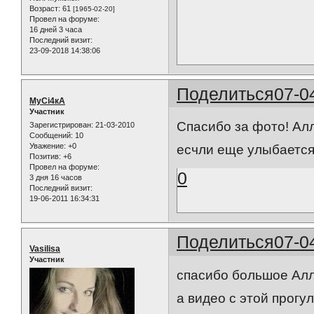
Возраст:
61
[1965-02-20]
Провел на форуме:
16 дней 3 часа
Последний визит:
23-09-2018 14:38:06
Поделиться
07-0
МуСі4кА
Участник
Спасибо за фото! Ал
Зарегистрирован
: 21-03-2010
Сообщений:
10
Уважение:
+0
есчли еще улыбается.
Позитив:
+6
Провел на форуме:
0
3 дня 16 часов
Последний визит:
19-06-2011 16:34:31
Поделиться
07-0
Vasilisa
Участник
спасибо большое Алл
а видео с этой прогу