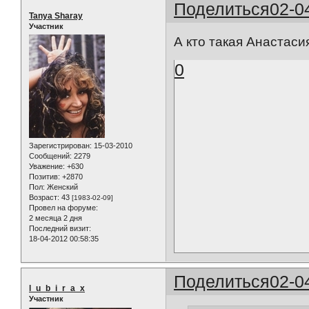
Поделиться
02-0
Tanya Sharay
Участник
А кто такая Анастас
0
Зарегистрирован
: 15-03-2010
Сообщений:
2279
Уважение:
+630
Позитив:
+2870
Пол:
Женский
Возраст:
43
[1983-02-09]
Провел на форуме:
2 месяца 2 дня
Последний визит:
18-04-2012 00:58:35
Поделиться
02-0
l_u_b_i_r_a_x
Участник