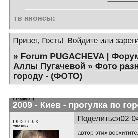
тв анонсы:
Привет, Гость!
Войдите
или
зарег
»
Forum PUGACHEVA | Форум
Аллы Пугачевой
»
Фото раз
городу - (ФОТО)
Страница:
1
2009 - Киев - прогулка по го
Поделиться
02-0
l_u_b_i_r_a_x
Участник
автор этих восхитит