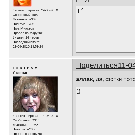
+1
Зарегистрирован
: 29-03-2010
Сообщений:
566
Уважение:
+362
Позитив:
+303
Пол:
Мужской
Провел на форуме:
17 дней 14 часов
Последний визит:
02-08-2026 13:59:28
Поделиться
11-0
l_u_b_i_r_a_x
Участник
аллак
, да, фотки по
0
Зарегистрирован
: 14-03-2010
Сообщений:
2340
Уважение:
+1953
Позитив:
+2666
Провел на форуме: