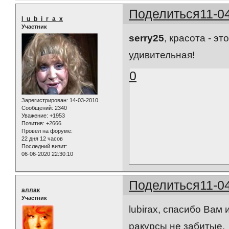
Поделиться
11-0
l_u_b_i_r_a_x
Участник
serry25
, красота - э
удивительная!
0
Зарегистрирован
: 14-03-2010
Сообщений:
2340
Уважение:
+1953
Позитив:
+2666
Провел на форуме:
22 дня 12 часов
Последний визит:
06-06-2020 22:30:10
Поделиться
11-0
аллак
Участник
lubirax, спасибо Вам
ракурсы не забитые.