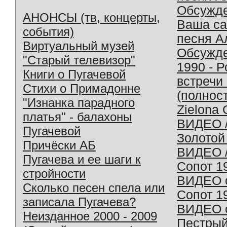
Обсужд
АНОНСЫ (тв, концерты,
Ваша с
события)
песня А
Виртуальный музей
Обсужд
"Старый телевизор"
1990 - 
Книги о Пугачевой
встречи
Стихи о Примадонне
(полнос
"Изнанка парадного
Zielona 
платья" - балахоны
ВИДЕО /
Пугачевой
Золотой
Причёски АБ
ВИДЕО /
Пугачева и ее шаги к
Сопот 1
стройности
ВИДЕО o
Сколько песен спела или
Сопот 1
записала Пугачева?
ВИДЕО o
Неизданное 2000 - 2009
Пестрый