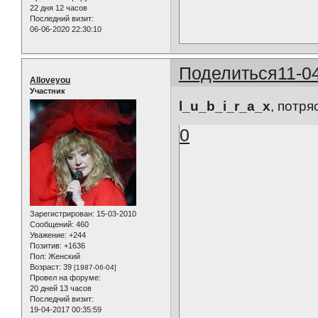
22 дня 12 часов
Последний визит:
06-06-2020 22:30:10
Поделиться
11-0
Alloveyou
Участник
l_u_b_i_r_a_x
, потря
0
Зарегистрирован
: 15-03-2010
Сообщений:
460
Уважение:
+244
Позитив:
+1636
Пол:
Женский
Возраст:
39
[1987-06-04]
Провел на форуме:
20 дней 13 часов
Последний визит:
19-04-2017 00:35:59