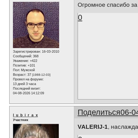
Огромное спасибо за фот
0
Зарегистрирован
: 16-03-2010
Сообщений:
368
Уважение:
+422
Позитив:
+101
Пол:
Мужской
Возраст:
37
[1988-12-03]
Провел на форуме:
13 дней 3 часа
Последний визит:
04-08-2026 14:12:09
Поделиться
06-0
l_u_b_i_r_a_x
Участник
VALERIJ-1
, наслажда