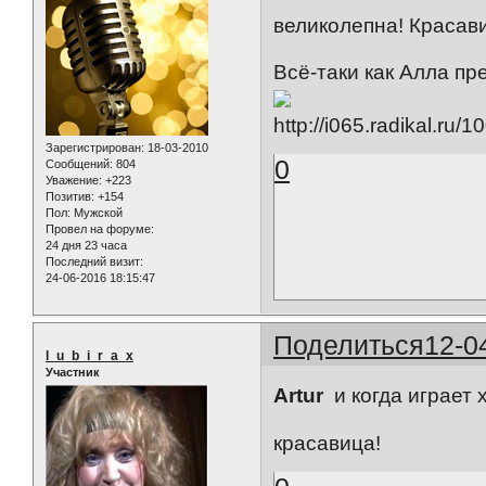
великолепна! Красави
Всё-таки как Алла пр
Зарегистрирован
: 18-03-2010
0
Сообщений:
804
Уважение:
+223
Позитив:
+154
Пол:
Мужской
Провел на форуме:
24 дня 23 часа
Последний визит:
24-06-2016 18:15:47
Поделиться
12-0
l_u_b_i_r_a_x
Участник
Artur
и когда играет 
красавица!