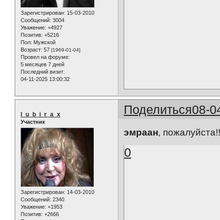
Зарегистрирован
: 15-03-2010
Сообщений:
3004
Уважение:
+4927
Позитив:
+5216
Пол:
Мужской
Возраст:
57
[1969-01-04]
Провел на форуме:
5 месяцев 7 дней
Последний визит:
04-11-2025 13:00:32
Поделиться
08-0
l_u_b_i_r_a_x
Участник
эмраан
, пожалуйста!!!
0
Зарегистрирован
: 14-03-2010
Сообщений:
2340
Уважение:
+1953
Позитив:
+2666