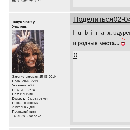
06-06-2020 22:30:10
Поделиться
02-0
Tanya Sharay
Участник
l_u_b_i_r_a_x
, одуре
и родные места...
0
Зарегистрирован
: 15-03-2010
Сообщений:
2279
Уважение:
+630
Позитив:
+2870
Пол:
Женский
Возраст:
43
[1983-02-09]
Провел на форуме:
2 месяца 2 дня
Последний визит:
18-04-2012 00:58:35