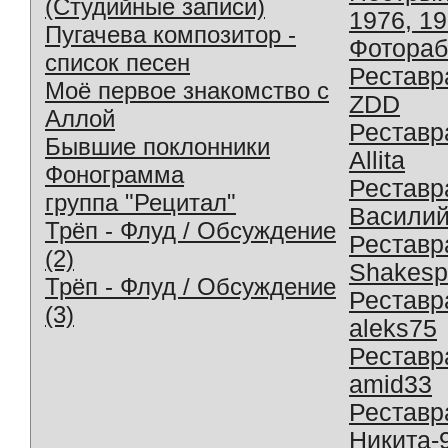
(Студийные записи)
1976, 1
Пугачева композитор -
Фотораб
список песен
Реставр
Моё первое знакомство с
ZDD
Аллой
Реставр
Бывшие поклонники
Allita
Фонограмма
Реставр
группа "Рецитал"
Василий
Трёп - Флуд / Обсуждение
Реставр
(2)
Shakesp
Трёп - Флуд / Обсуждение
Реставр
(3)
aleks75
Реставр
amid33
Реставр
Никита-