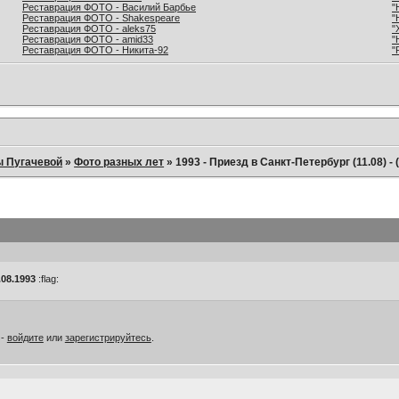
Реставрация ФОТО - Василий Барбье
"
Реставрация ФОТО - Shakespeare
"
Реставрация ФОТО - aleks75
"
Реставрация ФОТО - amid33
"
Реставрация ФОТО - Никита-92
"
ы Пугачевой
»
Фото разных лет
»
1993 - Приезд в Санкт-Петербург (11.08) -
.08.1993
:flag:
 -
войдите
или
зарегистрируйтесь
.