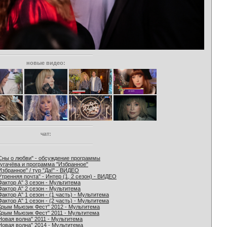
новые видео:
чат:
Сны о любви" - обсуждение программы
угачёва и программа "Избранное"
Избранное" / тур "Да!" - ВИДЕО
Утренняя почта" - Интер (1, 2 сезон) - ВИДЕО
Фактор А" 3 сезон - Мультитема
Фактор А" 2 сезон - Мультитема
Фактор А" 1 сезон - (1 часть) - Мультитема
Фактор А" 1 сезон - (2 часть) - Мультитема
Крым Мьюзик Фест" 2012 - Мультитема
Крым Мьюзик Фест" 2011 - Мультитема
Новая волна" 2011 - Мультитема
Новая волна" 2014 - Мультитема