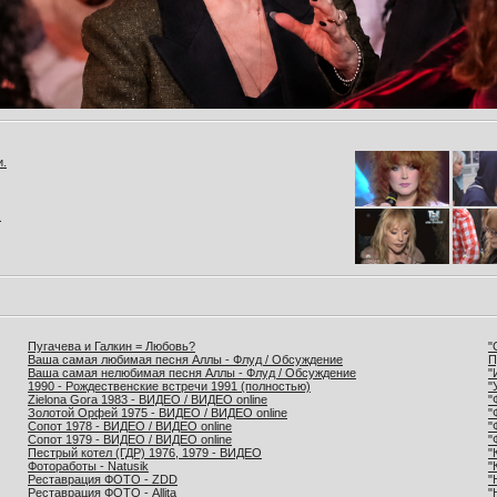
и.
.
Пугачева и Галкин = Любовь?
"
Ваша самая любимая песня Аллы - Флуд / Обсуждение
П
Ваша самая нелюбимая песня Аллы - Флуд / Обсуждение
"
1990 - Рождественские встречи 1991 (полностью)
"
Zielona Gora 1983 - ВИДЕО / ВИДЕО online
"
Золотой Орфей 1975 - ВИДЕО / ВИДЕО online
"
Сопот 1978 - ВИДЕО / ВИДЕО online
"
Сопот 1979 - ВИДЕО / ВИДЕО online
"
Пестрый котел (ГДР) 1976, 1979 - ВИДЕО
"
Фотоработы - Natusik
"
Реставрация ФОТО - ZDD
"
Реставрация ФОТО - Allita
"