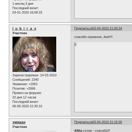
1 месяц 3 дня
Последний визит:
03-01-2020 16:08:33
l_u_b_i_r_a_x
Поделиться
03-04-2010 21:06:34
Участник
спасибо огромное, Аня!!!!
0
Зарегистрирован
: 14-03-2010
Сообщений:
2340
Уважение:
+1953
Позитив:
+2666
Провел на форуме:
22 дня 12 часов
Последний визит:
06-06-2020 22:30:10
эмраан
Поделиться
03-04-2010 21:15:05
Участник
Allita
супер - спасибо!!!