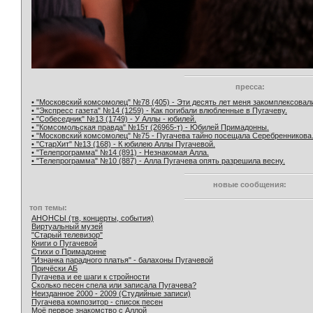
пресса:
• "Московский комсомолец" №78 (405) - Эти десять лет меня закомплексовал
• "Экспресс газета" №14 (1259) - Как погибали влюбленные в Пугачеву.
• "Собеседник" №13 (1749) - У Аллы - юбилей.
• "Комсомольская правда" №15т (26965-т) - Юбилей Примадонны.
• "Московский комсомолец" №75 - Пугачева тайно посещала Серебренникова
• "СтарХит" №13 (168) - К юбилею Аллы Пугачевой.
• "Телепрограмма" №14 (891) - Незнакомая Алла.
• "Телепрограмма" №10 (887) - Алла Пугачева опять разрешила весну.
новые сообщения:
топ темы:
АНОНСЫ (тв, концерты, события)
Виртуальный музей
"Старый телевизор"
Книги о Пугачевой
Стихи о Примадонне
"Изнанка парадного платья" - балахоны Пугачевой
Причёски АБ
Пугачева и ее шаги к стройности
Сколько песен спела или записала Пугачева?
Неизданное 2000 - 2009 (Студийные записи)
Пугачева композитор - список песен
Моё первое знакомство с Аллой