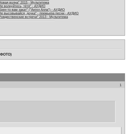
Новая волна" 2015 - Мультитема
Не волнуйтесь, тётя" - АУДИО
Хрен-то вам закат" ("Ангел Алла") - АУДИО
Не высовывайся, дочка" - премьера песни - АУДИО
Рождественские встречи" 2013 - Мультитема
 (ФОТО)
1