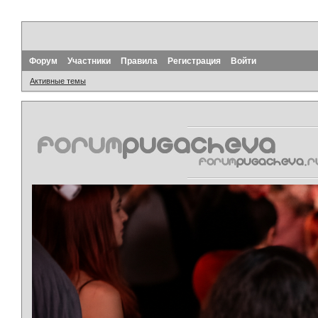
Форум
Участники
Правила
Регистрация
Войти
Активные темы