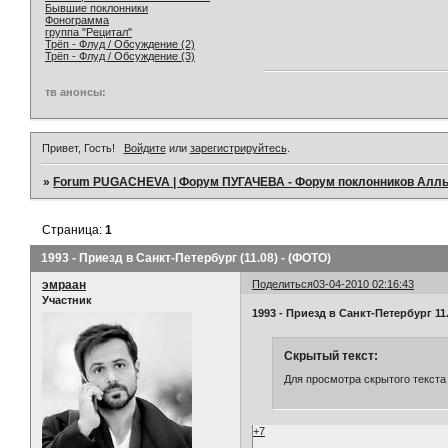
Бывшие поклонники
Фонограмма
группа "Рецитал"
Трёп - Флуд / Обсуждение (2)
Трёп - Флуд / Обсуждение (3)
тв анонсы:
Привет, Гость!
Войдите
или
зарегистрируйтесь
.
»
Forum PUGACHEVA | Форум ПУГАЧЕВА - Форум поклонников Алл
Страница:
1
1993 - Приезд в Санкт-Петербург (11.08) - (ФОТО)
эмраан
Поделиться
03-04-2010 02:16:43
Участник
1993 - Приезд в Санкт-Петербург 11
Скрытый текст:
Для просмотра скрытого текста
+7