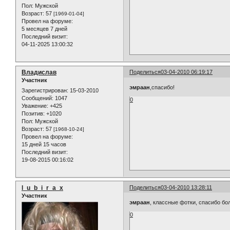
Пол:
Мужской
Возраст:
57
[1969-01-04]
Провел на форуме:
5 месяцев 7 дней
Последний визит:
04-11-2025 13:00:32
Владислав
Поделиться
03-04-2010 06:19:17
Участник
эмраан
,спасибо!
Зарегистрирован
: 15-03-2010
Сообщений:
1047
0
Уважение:
+425
Позитив:
+1020
Пол:
Мужской
Возраст:
57
[1968-10-24]
Провел на форуме:
15 дней 15 часов
Последний визит:
19-08-2015 00:16:02
l_u_b_i_r_a_x
Поделиться
03-04-2010 13:28:11
Участник
эмраан
, классные фотки, спасибо бол
0