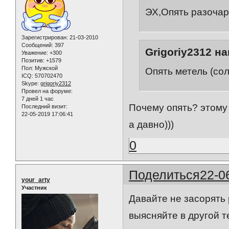
ЭХ,Опять разочар
Зарегистрирован
: 21-03-2010
Сообщений:
397
Grigoriy2312 на
Уважение:
+300
Позитив:
+1579
Пол:
Мужской
Опять метель (сол
ICQ:
570702470
Skype:
grigoriy2312
Провел на форуме:
7 дней 1 час
Почему опять? этому 
Последний визит:
22-05-2019 17:06:41
а давно)))
0
Поделиться
22-0
your_arty
Участник
Давайте не засорять 
выясняйте в другой т