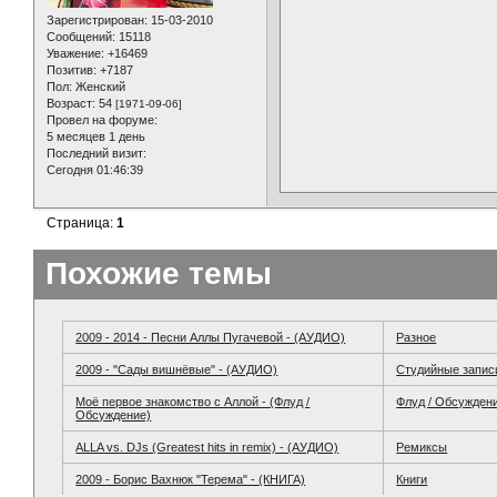
Зарегистрирован
: 15-03-2010
Сообщений:
15118
Уважение:
+16469
Позитив:
+7187
Пол:
Женский
Возраст:
54
[1971-09-06]
Провел на форуме:
5 месяцев 1 день
Последний визит:
Сегодня 01:46:39
Страница:
1
Похожие темы
2009 - 2014 - Песни Аллы Пугачевой - (АУДИО)
Разное
2009 - "Сады вишнёвые" - (АУДИО)
Студийные запис
Моё первое знакомство с Аллой - (Флуд /
Флуд / Обсужден
Обсуждение)
ALLA vs. DJs (Greatest hits in remix) - (АУДИО)
Ремиксы
2009 - Борис Вахнюк "Терема" - (КНИГА)
Книги