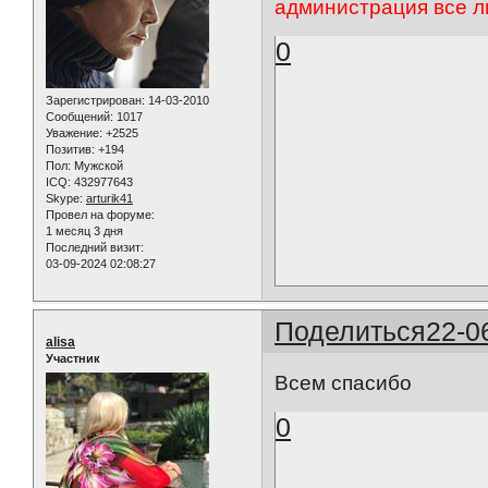
администрация все л
0
Зарегистрирован
: 14-03-2010
Сообщений:
1017
Уважение:
+2525
Позитив:
+194
Пол:
Мужской
ICQ:
432977643
Skype:
arturik41
Провел на форуме:
1 месяц 3 дня
Последний визит:
03-09-2024 02:08:27
Поделиться
22-0
alisa
Участник
Всем спасибо
0