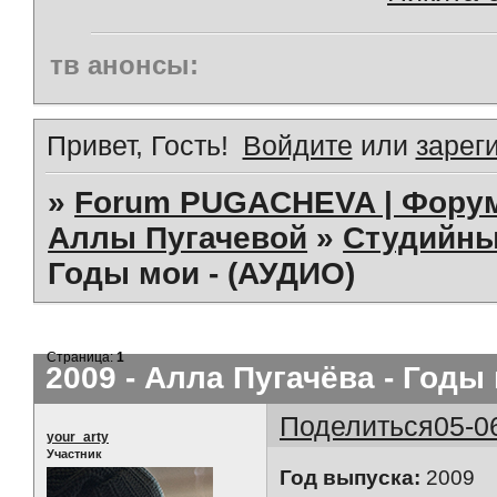
тв анонсы:
Привет, Гость!
Войдите
или
зарег
»
Forum PUGACHEVA | Форум
Аллы Пугачевой
»
Студийны
Годы мои - (АУДИО)
Страница:
1
2009 - Алла Пугачёва - Годы
Поделиться
05-0
your_arty
Участник
Год выпуска:
2009