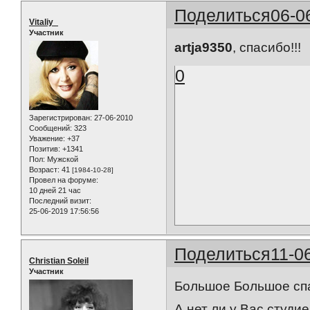
Поделиться
06-0
Vitaliy_
Участник
artja9350
, спасибо!!!
0
Зарегистрирован
: 27-06-2010
Сообщений:
323
Уважение:
+37
Позитив:
+1341
Пол:
Мужской
Возраст:
41
[1984-10-28]
Провел на форуме:
10 дней 21 час
Последний визит:
25-06-2019 17:56:56
Поделиться
11-0
Christian Soleil
Участник
Большое Большое спас
А нет ли у Вас студи