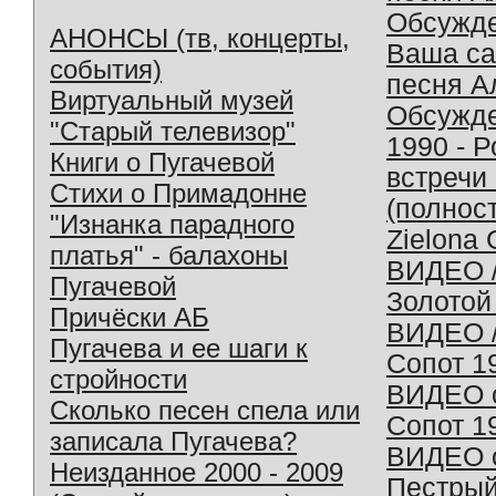
Обсужд
АНОНСЫ (тв, концерты,
Ваша с
события)
песня А
Виртуальный музей
Обсужд
"Старый телевизор"
1990 - 
Книги о Пугачевой
встречи
Стихи о Примадонне
(полнос
"Изнанка парадного
Zielona 
платья" - балахоны
ВИДЕО /
Пугачевой
Золотой
Причёски АБ
ВИДЕО /
Пугачева и ее шаги к
Сопот 1
стройности
ВИДЕО o
Сколько песен спела или
Сопот 1
записала Пугачева?
ВИДЕО o
Неизданное 2000 - 2009
Пестрый