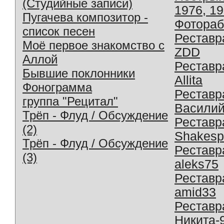
(Студийные записи)
1976, 1
Пугачева композитор -
Фотораб
список песен
Реставр
Моё первое знакомство с
ZDD
Аллой
Реставр
Бывшие поклонники
Allita
Фонограмма
Реставр
группа "Рецитал"
Василий
Трёп - Флуд / Обсуждение
Реставр
(2)
Shakesp
Трёп - Флуд / Обсуждение
Реставр
(3)
aleks75
Реставр
amid33
Реставр
Никита-