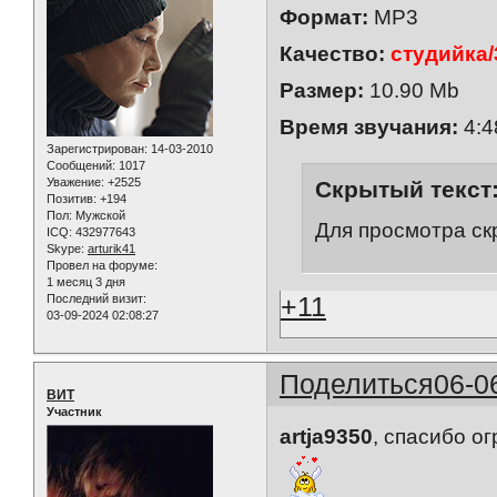
Формат:
MP3
Качество:
студийка/
Размер:
10.90 Mb
Время звучания:
4:4
Зарегистрирован
: 14-03-2010
Сообщений:
1017
Уважение:
+2525
Скрытый текст
Позитив:
+194
Пол:
Мужской
Для просмотра ск
ICQ:
432977643
Skype:
arturik41
Провел на форуме:
1 месяц 3 дня
+11
Последний визит:
03-09-2024 02:08:27
Поделиться
06-0
ВИТ
Участник
artja9350
, спасибо о