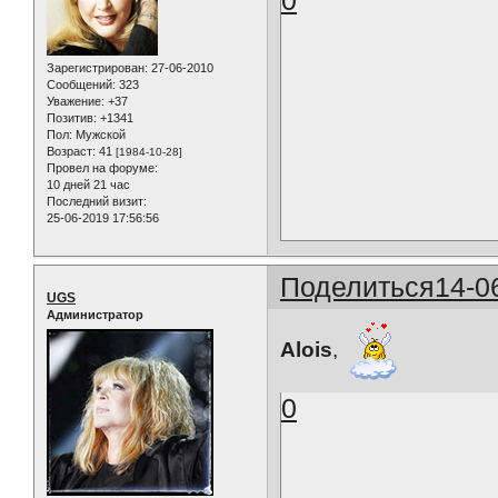
0
Зарегистрирован
: 27-06-2010
Сообщений:
323
Уважение:
+37
Позитив:
+1341
Пол:
Мужской
Возраст:
41
[1984-10-28]
Провел на форуме:
10 дней 21 час
Последний визит:
25-06-2019 17:56:56
Поделиться
14-0
UGS
Администратор
Alois
,
0