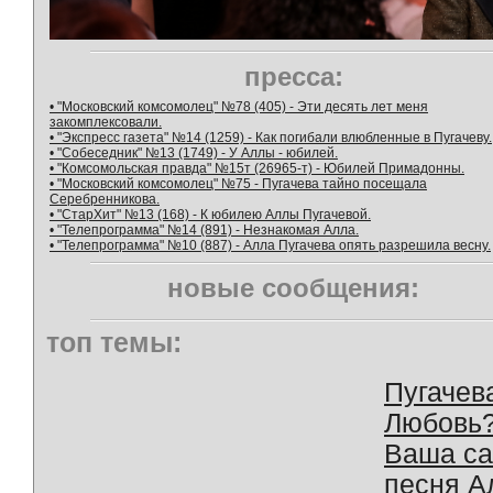
пресса:
• "Московский комсомолец" №78 (405) - Эти десять лет меня
закомплексовали.
• "Экспресс газета" №14 (1259) - Как погибали влюбленные в Пугачеву.
• "Собеседник" №13 (1749) - У Аллы - юбилей.
• "Комсомольская правда" №15т (26965-т) - Юбилей Примадонны.
• "Московский комсомолец" №75 - Пугачева тайно посещала
Серебренникова.
• "СтарХит" №13 (168) - К юбилею Аллы Пугачевой.
• "Телепрограмма" №14 (891) - Незнакомая Алла.
• "Телепрограмма" №10 (887) - Алла Пугачева опять разрешила весну.
новые сообщения:
топ темы:
Пугачев
Любовь
Ваша с
песня А