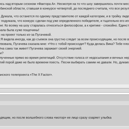
сь над вторым сезоном «Фактора А». Несмотря на то что шоу завершилось почти месяц 
нской области, ставшая в конкурсе четвертой, до последнего считала, что все резу
. Думала, что останется по одному представителю от каждой категории, и в тройку лид
у подумала, что конкурс сделан под уже определенного победителя, и тщательно его и
инг. Ко всему на шоу старалась относиться философски, а к критике - спокойно. Един
вала была хуже пощечины!
 на проект только из-за Пугачевой.
. Я видела иногда, как до съемок она грустно следит за всем происходящим, но после
ствовала, Пугачева сказала мне: «Что с тобой происходит? Куда делась Вика? Тебе п
Она сама так живет! Пугачева заражает своей энергией.
ом?
лученные прямо во время репетиций. Отсутствие голоса от недосыпания и вечных нер
тий порой даже не было времени поесть. Песни выбирать самим не давали. Но, думаю, 
нского телепроекта «The X Factor».
одящим, но после волшебного слова «мотор» ее лицо сразу озаряет улыбка