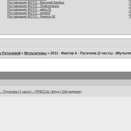
Реставрация ФОТО - Василий Барбье
"
Реставрация ФОТО - Shakespeare
"
Реставрация ФОТО - aleks75
"
Реставрация ФОТО - amid33
"
Реставрация ФОТО - Никита-92
"
ы Пугачевой
»
Мультитемы
»
2011 - Фактор А - Пугачева (2 часть) - (Мульти
А - Пугачева (1 часть) - (ПРЕССА / Флуд / Обсуждение)