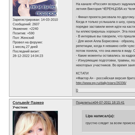
На канале «Россия» всерьез задумали
летняя Виктория ЧЕРЕНЦОВА из Челяби
- Финал проекта рисовала по-другому
Зарегистрирован
: 14-03-2010
Когда я только услышала о шоу, сраз
Сообщений:
2607
порядке заставили меня идти на каст
Уважение:
+2240
ты иллюстрируешь хорошо». Эта пох
Позитив:
+590
- В интервью вы говорили, что пришли
Пол:
Женский
- Для меня Алла Борисовна - образец
Провел на форуме:
репетиции, когда я неважно себя чув
1 месяц 27 дней
потом поняла, что она имела в виду. 
Последний визит:
- Какие моменты оставались за кадр
28-12-2022 14:04:23
- Изнуряющие подготовки, травмы, по
некоторых участников. Во время заня
КСТАТИ
«Фактор А» - российская версия брита
http://www.eg.ru/daily/stars/26336/
0
Сольвейг Паркер
Поделиться
04-07-2011 18:15:41
Участник
Lipa написал(а):
грустно следит за всем происх