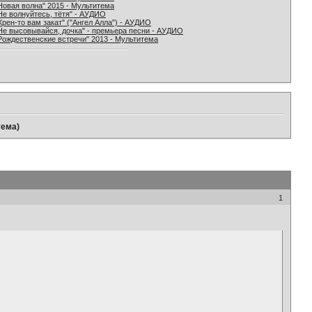
Новая волна" 2015 - Мультитема
Не волнуйтесь, тётя" - АУДИО
Хрен-то вам закат" ("Ангел Алла") - АУДИО
Не высовывайся, дочка" - премьера песни - АУДИО
Рождественские встречи" 2013 - Мультитема
тема)
1