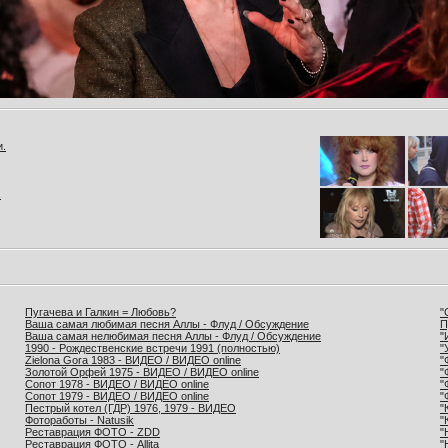
и.
.
Пугачева и Галкин = Любовь?
"
Ваша самая любимая песня Аллы - Флуд / Обсуждение
П
Ваша самая нелюбимая песня Аллы - Флуд / Обсуждение
"
1990 - Рождественские встречи 1991 (полностью)
"
Zielona Gora 1983 - ВИДЕО / ВИДЕО online
"
Золотой Орфей 1975 - ВИДЕО / ВИДЕО online
"
Сопот 1978 - ВИДЕО / ВИДЕО online
"
Сопот 1979 - ВИДЕО / ВИДЕО online
"
Пестрый котел (ГДР) 1976, 1979 - ВИДЕО
"
Фотоработы - Natusik
"
Реставрация ФОТО - ZDD
"
Реставрация ФОТО - Allita
"