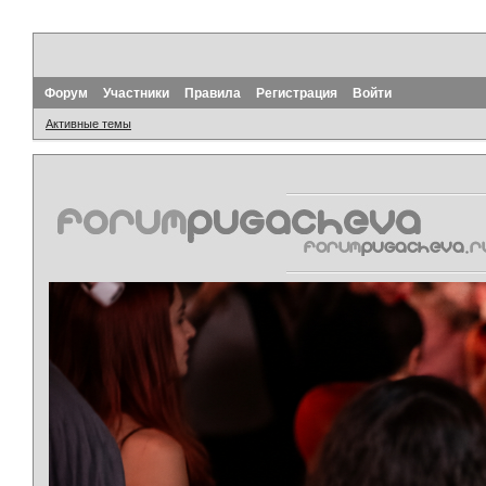
Форум
Участники
Правила
Регистрация
Войти
Активные темы