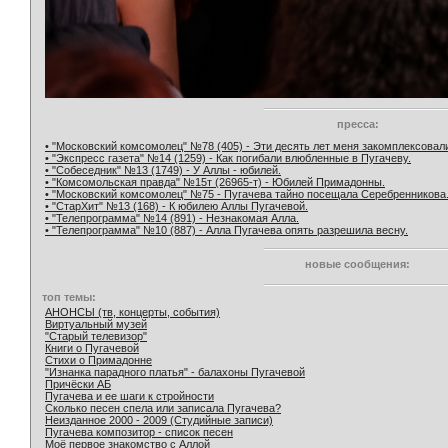
пресса:
• "Московский комсомолец" №78 (405) - Эти десять лет меня закомплексовал
• "Экспресс газета" №14 (1259) - Как погибали влюбленные в Пугачеву.
• "Собеседник" №13 (1749) - У Аллы - юбилей.
• "Комсомольская правда" №15т (26965-т) - Юбилей Примадонны.
• "Московский комсомолец" №75 - Пугачева тайно посещала Серебренникова
• "СтарХит" №13 (168) - К юбилею Аллы Пугачевой.
• "Телепрограмма" №14 (891) - Незнакомая Алла.
• "Телепрограмма" №10 (887) - Алла Пугачева опять разрешила весну.
новые сообщения:
топ темы:
АНОНСЫ (тв, концерты, события)
Виртуальный музей
"Старый телевизор"
Книги о Пугачевой
Стихи о Примадонне
"Изнанка парадного платья" - балахоны Пугачевой
Причёски АБ
Пугачева и ее шаги к стройности
Сколько песен спела или записала Пугачева?
Неизданное 2000 - 2009 (Студийные записи)
Пугачева композитор - список песен
Моё первое знакомство с Аллой