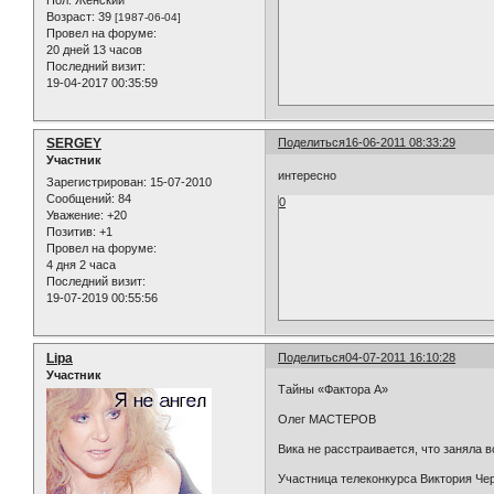
Пол:
Женский
Возраст:
39
[1987-06-04]
Провел на форуме:
20 дней 13 часов
Последний визит:
19-04-2017 00:35:59
SERGEY
Поделиться
16-06-2011 08:33:29
Участник
интересно
Зарегистрирован
: 15-07-2010
Сообщений:
84
0
Уважение:
+20
Позитив:
+1
Провел на форуме:
4 дня 2 часа
Последний визит:
19-07-2019 00:55:56
Lipa
Поделиться
04-07-2011 16:10:28
Участник
Тайны «Фактора А»
Олег МАСТЕРОВ
Вика не расстраивается, что заняла 
Участница телеконкурса Виктория Че