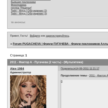
Бывшие поклонники
Фонограмма
группа "Рецитал"
Трёп - Флуд / Обсуждение (2)
Трёп - Флуд / Обсуждение (3)
тв анонсы:
Привет, Гость!
Войдите
или
зарегистрируйтесь
.
»
Forum PUGACHEVA | Форум ПУГАЧЕВА - Форум поклонников Алл
Страница:
1
2011 - Фактор А - Пугачева (2 часть) - (Мультитема)
Alex-1984
Поделиться
14-06-2011 11:21:17
Администратор
Продолжение темы -
2011 - Фактор 
0