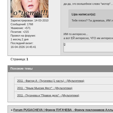
да-да, это волшебное слово "мотор"...
Lipa написал(а):
Тебе плохо? Ты думаешь, ИМ э
Зарегистрирован
: 14-03-2010
Сообщений:
1768
Уважение:
+571
Позитив:
+215
ИМ-то интересно...
Провел на форуме:
а вот ЕЙ интересно, ЧТО им интерес
1 месяц 2 дня
Последний визит:
0
16-04-2026 14:45:41
Страница:
1
Похожие темы
2011 - Фактор А - Пугачева (1 часть) - (Мультитема)
2011 - "Крым Мьюзик Фест" - (Мультитема)
2011 - Пугачева и "Правое дело" - (Мультитема)
»
Forum PUGACHEVA | Форум ПУГАЧЕВА - Форум поклонников Алл