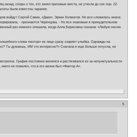
назад, споры о тех, кто занял призовые места, не утихли до сих пор. 22-
льтаты были известны заранее.
еров войдут Сергей Савин, «Даки», Эркин Холматов. Но все сложилось иначе.
гнорировала, - признается Черенцова. - Но все знакомые в принудительном
ственный раз немного опешила, когда Алла Борисовна сказала: «Любую песню
 волшебного слова «мотор» ее лицо сразу озаряет улыбка. Однажды на
лохо? Ты думаешь, ИМ это интересно?» Сначала я еще больше потухла, но
вотрепок. График постоянно менялся и растягивался из-за непунктуальности
никто не пожалел, что в его жизни был «Фактор А».
5