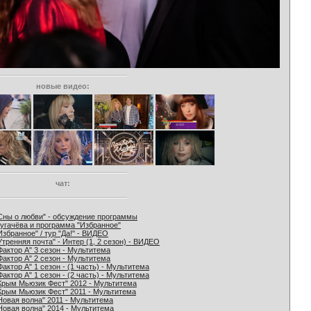
новые видео:
чат:
Сны о любви" - обсуждение программы
угачёва и программа "Избранное"
Избранное" / тур "Да!" - ВИДЕО
Утренняя почта" - Интер (1, 2 сезон) - ВИДЕО
Фактор А" 3 сезон - Мультитема
Фактор А" 2 сезон - Мультитема
Фактор А" 1 сезон - (1 часть) - Мультитема
Фактор А" 1 сезон - (2 часть) - Мультитема
Крым Мьюзик Фест" 2012 - Мультитема
Крым Мьюзик Фест" 2011 - Мультитема
Новая волна" 2011 - Мультитема
Новая волна" 2014 - Мультитема