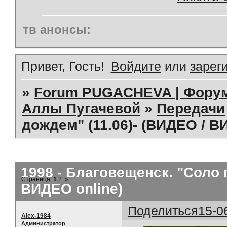
тв анонсы:
Привет, Гость!
Войдите
или
зарег
»
Forum PUGACHEVA | Форум
Аллы Пугачевой
»
Передачи
дождем" (11.06)- (ВИДЕО / В
1998 - Благовещенск. "Соло 
Страница:
1
2
»
ВИДЕО online)
Поделиться
15-0
Alex-1984
Администратор