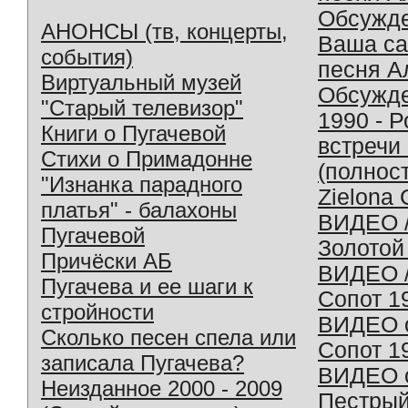
Обсужд
АНОНСЫ (тв, концерты,
Ваша с
события)
песня А
Виртуальный музей
Обсужд
"Старый телевизор"
1990 - 
Книги о Пугачевой
встречи
Стихи о Примадонне
(полнос
"Изнанка парадного
Zielona 
платья" - балахоны
ВИДЕО /
Пугачевой
Золотой
Причёски АБ
ВИДЕО /
Пугачева и ее шаги к
Сопот 1
стройности
ВИДЕО o
Сколько песен спела или
Сопот 1
записала Пугачева?
ВИДЕО o
Неизданное 2000 - 2009
Пестрый