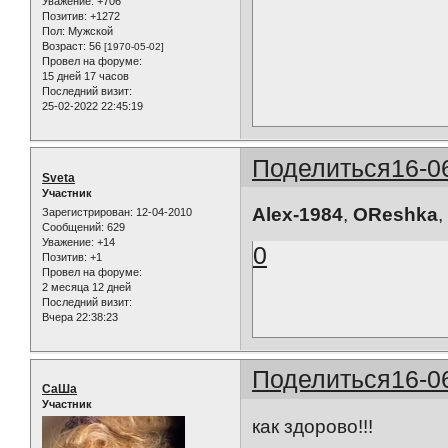
Уважение:
+706
Позитив:
+1272
Пол:
Мужской
Возраст:
56
[1970-05-02]
Провел на форуме:
15 дней 17 часов
Последний визит:
25-02-2022 22:45:19
Поделиться
16-0
Sveta
Участник
Alex-1984
,
OReshka
,
Зарегистрирован
: 12-04-2010
Сообщений:
629
Уважение:
+14
0
Позитив:
+1
Провел на форуме:
2 месяца 12 дней
Последний визит:
Вчера 22:38:23
Поделиться
16-0
СаШа
Участник
как здорово!!!