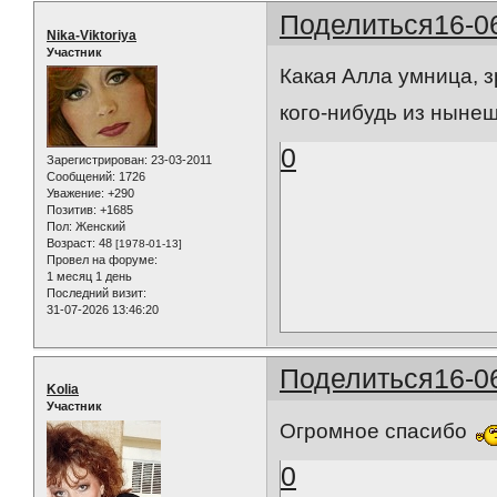
Поделиться
16-0
Nika-Viktoriya
Участник
Какая Алла умница, з
кого-нибудь из нынешн
0
Зарегистрирован
: 23-03-2011
Сообщений:
1726
Уважение:
+290
Позитив:
+1685
Пол:
Женский
Возраст:
48
[1978-01-13]
Провел на форуме:
1 месяц 1 день
Последний визит:
31-07-2026 13:46:20
Поделиться
16-0
Kolia
Участник
Огромное спасибо
0