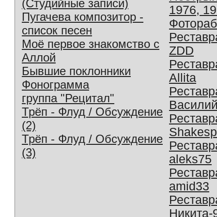
(Студийные записи)
1976, 1
Пугачева композитор -
Фотораб
список песен
Реставр
Моё первое знакомство с
ZDD
Аллой
Реставр
Бывшие поклонники
Allita
Фонограмма
Реставр
группа "Рецитал"
Василий
Трёп - Флуд / Обсуждение
Реставр
(2)
Shakesp
Трёп - Флуд / Обсуждение
Реставр
(3)
aleks75
Реставр
amid33
Реставр
Никита-