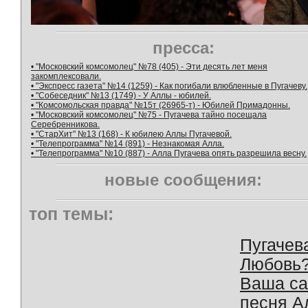
пресса:
• "Московский комсомолец" №78 (405) - Эти десять лет меня
закомплексовали.
• "Экспресс газета" №14 (1259) - Как погибали влюбленные в Пугачеву.
• "Собеседник" №13 (1749) - У Аллы - юбилей.
• "Комсомольская правда" №15т (26965-т) - Юбилей Примадонны.
• "Московский комсомолец" №75 - Пугачева тайно посещала
Серебренникова.
• "СтарХит" №13 (168) - К юбилею Аллы Пугачевой.
• "Телепрограмма" №14 (891) - Незнакомая Алла.
• "Телепрограмма" №10 (887) - Алла Пугачева опять разрешила весну.
новые сообщения:
топ темы:
Пугачев
Любовь
Ваша с
песня А