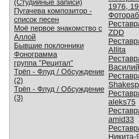
(Студийные записи)
1976, 1
Пугачева композитор -
Фотораб
список песен
Реставр
Моё первое знакомство с
ZDD
Аллой
Реставр
Бывшие поклонники
Allita
Фонограмма
Реставр
группа "Рецитал"
Василий
Трёп - Флуд / Обсуждение
Реставр
(2)
Shakesp
Трёп - Флуд / Обсуждение
Реставр
(3)
aleks75
Реставр
amid33
Реставр
Никита-