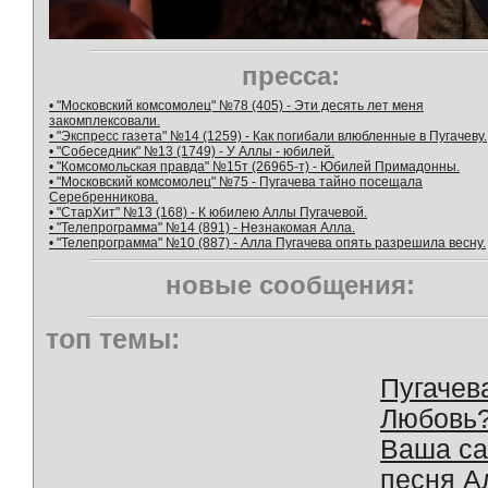
пресса:
• "Московский комсомолец" №78 (405) - Эти десять лет меня
закомплексовали.
• "Экспресс газета" №14 (1259) - Как погибали влюбленные в Пугачеву.
• "Собеседник" №13 (1749) - У Аллы - юбилей.
• "Комсомольская правда" №15т (26965-т) - Юбилей Примадонны.
• "Московский комсомолец" №75 - Пугачева тайно посещала
Серебренникова.
• "СтарХит" №13 (168) - К юбилею Аллы Пугачевой.
• "Телепрограмма" №14 (891) - Незнакомая Алла.
• "Телепрограмма" №10 (887) - Алла Пугачева опять разрешила весну.
новые сообщения:
топ темы:
Пугачев
Любовь
Ваша с
песня А