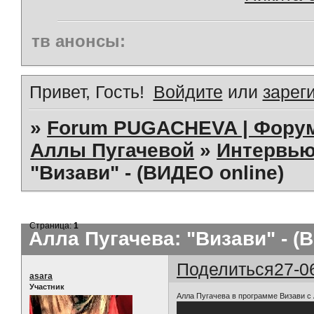
тв анонсы:
Привет, Гость!
Войдите
или
зарег
»
Forum PUGACHEVA | Форум
Аллы Пугачевой
»
Интервью
"Визави" - (ВИДЕО online)
Страница:
1
Алла Пугачева: "Визави" - (
Поделиться
27-0
asara
Участник
Алла Пугачева в программе Визави с 