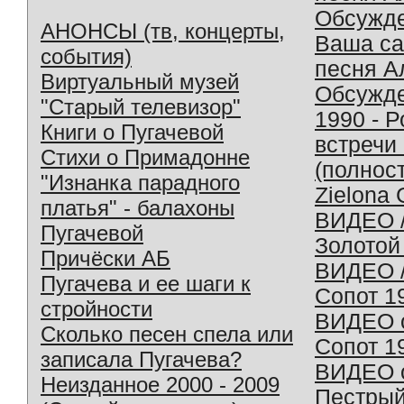
Обсужд
АНОНСЫ (тв, концерты,
Ваша с
события)
песня А
Виртуальный музей
Обсужд
"Старый телевизор"
1990 - 
Книги о Пугачевой
встречи
Стихи о Примадонне
(полнос
"Изнанка парадного
Zielona 
платья" - балахоны
ВИДЕО /
Пугачевой
Золотой
Причёски АБ
ВИДЕО /
Пугачева и ее шаги к
Сопот 1
стройности
ВИДЕО o
Сколько песен спела или
Сопот 1
записала Пугачева?
ВИДЕО o
Неизданное 2000 - 2009
Пестрый