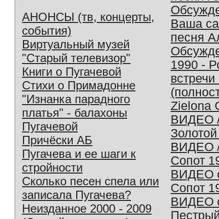
Обсужд
АНОНСЫ (тв, концерты,
Ваша с
события)
песня А
Виртуальный музей
Обсужд
"Старый телевизор"
1990 - 
Книги о Пугачевой
встречи
Стихи о Примадонне
(полнос
"Изнанка парадного
Zielona 
платья" - балахоны
ВИДЕО /
Пугачевой
Золотой
Причёски АБ
ВИДЕО /
Пугачева и ее шаги к
Сопот 1
стройности
ВИДЕО o
Сколько песен спела или
Сопот 1
записала Пугачева?
ВИДЕО o
Неизданное 2000 - 2009
Пестрый