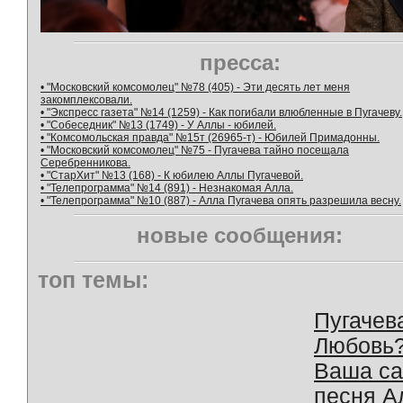
пресса:
• "Московский комсомолец" №78 (405) - Эти десять лет меня
закомплексовали.
• "Экспресс газета" №14 (1259) - Как погибали влюбленные в Пугачеву.
• "Собеседник" №13 (1749) - У Аллы - юбилей.
• "Комсомольская правда" №15т (26965-т) - Юбилей Примадонны.
• "Московский комсомолец" №75 - Пугачева тайно посещала
Серебренникова.
• "СтарХит" №13 (168) - К юбилею Аллы Пугачевой.
• "Телепрограмма" №14 (891) - Незнакомая Алла.
• "Телепрограмма" №10 (887) - Алла Пугачева опять разрешила весну.
новые сообщения:
топ темы:
Пугачев
Любовь
Ваша с
песня А