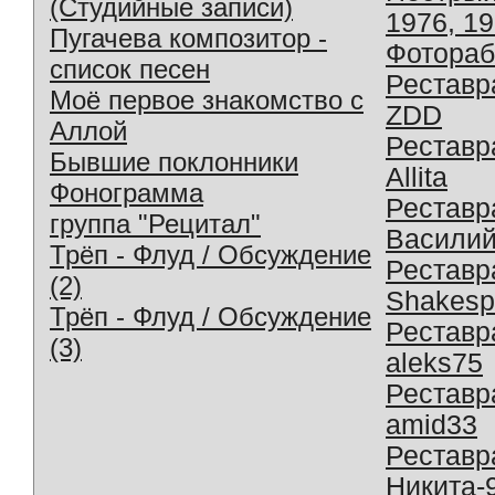
(Студийные записи)
1976, 1
Пугачева композитор -
Фотораб
список песен
Реставр
Моё первое знакомство с
ZDD
Аллой
Реставр
Бывшие поклонники
Allita
Фонограмма
Реставр
группа "Рецитал"
Василий
Трёп - Флуд / Обсуждение
Реставр
(2)
Shakesp
Трёп - Флуд / Обсуждение
Реставр
(3)
aleks75
Реставр
amid33
Реставр
Никита-