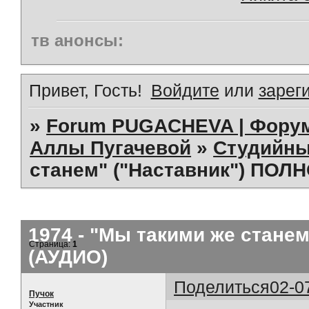
тв анонсы:
Привет, Гость!
Войдите
или
зарег
»
Forum PUGACHEVA | Форум
Аллы Пугачевой
»
Студийны
станем" ("Наставник") ПОЛ
1974 - "Мы такими же стане
Страница:
1
(АУДИО)
Поделиться
02-0
Пучок
Участник