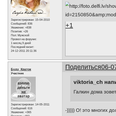
Зарегистрирован
: 15-04-2010
+1
Сообщений:
836
Уважение:
+838
Позитив:
+26
Пол:
Мужской
Провел на форуме:
1 месяц 9 дней
Последний визит:
24-12-2011 20:11:36
Поделиться
06-0
Буду_Краток
Участник
viktoria_ch нап
Галкин дома зовет
Зарегистрирован
: 14-05-2011
Сообщений:
616
-))))) О! это многих д
Уважение:
+365
Позитив:
+492