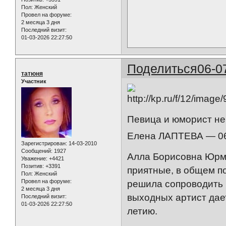
Пол:
Женский
Провел на форуме:
2 месяца 3 дня
Последний визит:
01-03-2026 22:27:50
Поделиться
06-0
татюня
Участник
Певица и юморист не
Елена ЛАПТЕВА — 06
Зарегистрирован
: 14-03-2010
Сообщений:
1927
Алла Борисовна Юрма
Уважение:
+4421
Позитив:
+3391
приятные, в общем п
Пол:
Женский
Провел на форуме:
решила сопроводить
2 месяца 3 дня
выходных артист дае
Последний визит:
01-03-2026 22:27:50
летию.