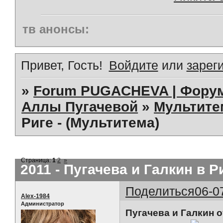
тв анонсы:
Привет, Гость!
Войдите
или
зарег
»
Forum PUGACHEVA | Форум
Аллы Пугачевой
»
Мультит
Риге - (Мультитема)
Страница:
1
2
»
2011 - Пугачева и Галкин в Р
Поделиться
06-0
Alex-1984
Администратор
Пугачева и Галкин 