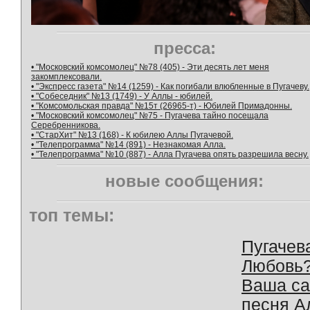
пресса:
• "Московский комсомолец" №78 (405) - Эти десять лет меня
закомплексовали.
• "Экспресс газета" №14 (1259) - Как погибали влюбленные в Пугачеву.
• "Собеседник" №13 (1749) - У Аллы - юбилей.
• "Комсомольская правда" №15т (26965-т) - Юбилей Примадонны.
• "Московский комсомолец" №75 - Пугачева тайно посещала
Серебренникова.
• "СтарХит" №13 (168) - К юбилею Аллы Пугачевой.
• "Телепрограмма" №14 (891) - Незнакомая Алла.
• "Телепрограмма" №10 (887) - Алла Пугачева опять разрешила весну.
новые сообщения:
топ темы:
Пугачев
Любовь
Ваша с
песня А