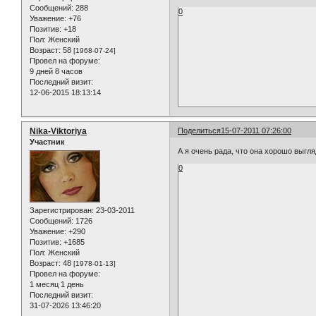
Сообщений:
288
0
Уважение:
+76
Позитив:
+18
Пол:
Женский
Возраст:
58
[1968-07-24]
Провел на форуме:
9 дней 8 часов
Последний визит:
12-06-2015 18:13:14
Nika-Viktoriya
Поделиться
15-07-2011 07:26:00
Участник
А я очень рада, что она хорошо выгля
0
Зарегистрирован
: 23-03-2011
Сообщений:
1726
Уважение:
+290
Позитив:
+1685
Пол:
Женский
Возраст:
48
[1978-01-13]
Провел на форуме:
1 месяц 1 день
Последний визит:
31-07-2026 13:46:20