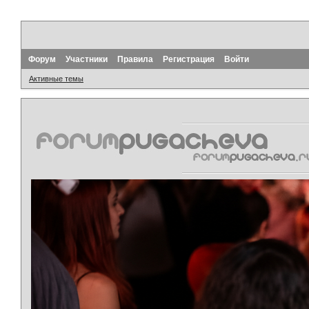
Форум
Участники
Правила
Регистрация
Войти
Активные темы