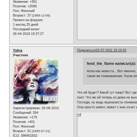
Уважение:
+351
Позитив:
+2599
Пол:
Женский
Возраст:
37
[1988-12-06]
Провел на форуме:
1 месяц 25 дней
Последний визит:
26-04-2018 19:37:27
Yulya
Поделиться
15-07-2011 15:19:25
Участник
feed_the_flame написал(а):
Алла как невеста... Вот именно,
такая же пожмаканная. Ушла пе
Что ей будет? Какой тут пиар? Вот гд
поет. Что же ей теперь из дома не вы
Господи, ну ведь журналисты понимают
Она просто живет, живет с кем хочет 
Зарегистрирован
: 26-08-2010
Сообщений:
354
+4
Уважение:
+179
Позитив:
+401
Пол:
Женский
Возраст:
31
[1995-07-21]
ICQ:
398451502