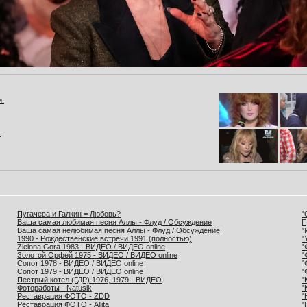
и.
.
Пугачева и Галкин = Любовь?
"
Ваша самая любимая песня Аллы - Флуд / Обсуждение
П
Ваша самая нелюбимая песня Аллы - Флуд / Обсуждение
"
1990 - Рождественские встречи 1991 (полностью)
"
Zielona Gora 1983 - ВИДЕО / ВИДЕО online
"
Золотой Орфей 1975 - ВИДЕО / ВИДЕО online
"
Сопот 1978 - ВИДЕО / ВИДЕО online
"
Сопот 1979 - ВИДЕО / ВИДЕО online
"
Пестрый котел (ГДР) 1976, 1979 - ВИДЕО
"
Фотоработы - Natusik
"
Реставрация ФОТО - ZDD
"
Реставрация ФОТО - Allita
"