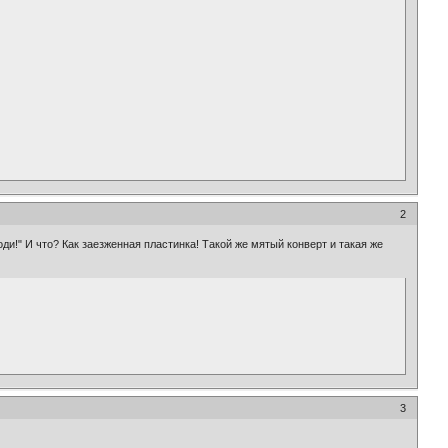
2
уходи!" И что? Как заезженная пластинка! Такой же мятый конверт и такая же
3