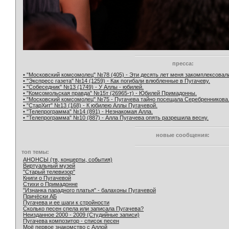
пресса:
• "Московский комсомолец" №78 (405) - Эти десять лет меня закомплексовал
• "Экспресс газета" №14 (1259) - Как погибали влюбленные в Пугачеву.
• "Собеседник" №13 (1749) - У Аллы - юбилей.
• "Комсомольская правда" №15т (26965-т) - Юбилей Примадонны.
• "Московский комсомолец" №75 - Пугачева тайно посещала Серебренникова
• "СтарХит" №13 (168) - К юбилею Аллы Пугачевой.
• "Телепрограмма" №14 (891) - Незнакомая Алла.
• "Телепрограмма" №10 (887) - Алла Пугачева опять разрешила весну.
новые сообщения:
топ темы:
АНОНСЫ (тв, концерты, события)
Виртуальный музей
"Старый телевизор"
Книги о Пугачевой
Стихи о Примадонне
"Изнанка парадного платья" - балахоны Пугачевой
Причёски АБ
Пугачева и ее шаги к стройности
Сколько песен спела или записала Пугачева?
Неизданное 2000 - 2009 (Студийные записи)
Пугачева композитор - список песен
Моё первое знакомство с Аллой