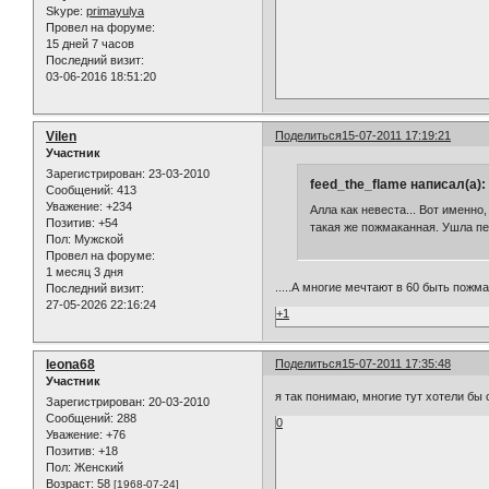
Skype:
primayulya
Провел на форуме:
15 дней 7 часов
Последний визит:
03-06-2016 18:51:20
Vilen
Поделиться
15-07-2011 17:19:21
Участник
Зарегистрирован
: 23-03-2010
feed_the_flame написал(а):
Сообщений:
413
Уважение:
+234
Алла как невеста... Вот именно,
Позитив:
+54
такая же пожмаканная. Ушла пес
Пол:
Мужской
Провел на форуме:
1 месяц 3 дня
.....А многие мечтают в 60 быть пожма
Последний визит:
27-05-2026 22:16:24
+1
leona68
Поделиться
15-07-2011 17:35:48
Участник
я так понимаю, многие тут хотели бы
Зарегистрирован
: 20-03-2010
Сообщений:
288
0
Уважение:
+76
Позитив:
+18
Пол:
Женский
Возраст:
58
[1968-07-24]