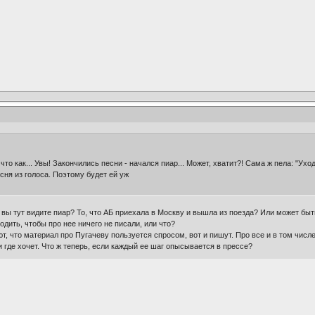
 что как... Увы! Закончились песни - начался пиар... Может, хватит?! Сама ж пела: "Ух
сня из голоса. Поэтому будет ей уж
е вы тут видите пиар? То, что АБ приехала в Москву и вышла из поезда? Или может быт
ходить, чтобы про нее ничего не писали, или что?
, что материал про Пугачеву пользуется спросом, вот и пишут. Про все и в том числе
и где хочет. Что ж теперь, если каждый ее шаг опысывается в прессе?