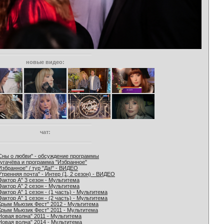
новые видео:
чат:
Сны о любви" - обсуждение программы
угачёва и программа "Избранное"
Избранное" / тур "Да!" - ВИДЕО
Утренняя почта" - Интер (1, 2 сезон) - ВИДЕО
Фактор А" 3 сезон - Мультитема
Фактор А" 2 сезон - Мультитема
Фактор А" 1 сезон - (1 часть) - Мультитема
Фактор А" 1 сезон - (2 часть) - Мультитема
Крым Мьюзик Фест" 2012 - Мультитема
Крым Мьюзик Фест" 2011 - Мультитема
Новая волна" 2011 - Мультитема
Новая волна" 2014 - Мультитема