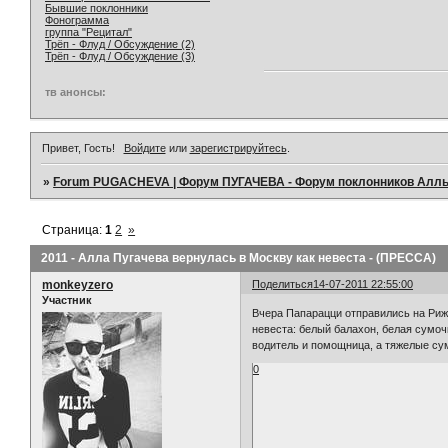
Бывшие поклонники
Фонограмма
группа "Рецитал"
Трёп - Флуд / Обсуждение (2)
Трёп - Флуд / Обсуждение (3)
тв анонсы:
Привет, Гость!
Войдите
или
зарегистрируйтесь
.
»
Forum PUGACHEVA | Форум ПУГАЧЕВА - Форум поклонников Алл
Страница:
1
2
»
2011 - Алла Пугачева вернулась в Москву как невеста - (ПРЕССА)
monkeyzero
Поделиться
14-07-2011 22:55:00
Участник
Вчера Папарацци отправились на Рижс
невеста: белый балахон, белая сумоч
водитель и помощница, а тяжелые сум
0