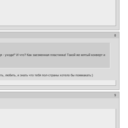
8
одя - уходи!" И что? Как заезженная пластинка! Такой же мятый конверт и
ить, любить, и знать что тебя пол-страны хотело бы пожмакать:)
9