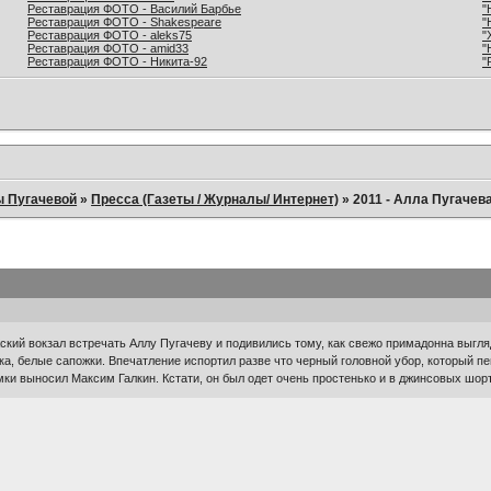
Реставрация ФОТО - Василий Барбье
"
Реставрация ФОТО - Shakespeare
"
Реставрация ФОТО - aleks75
"
Реставрация ФОТО - amid33
"
Реставрация ФОТО - Никита-92
"
ы Пугачевой
»
Пресса (Газеты / Журналы/ Интернет)
»
2011 - Алла Пугачев
кий вокзал встречать Аллу Пугачеву и подивились тому, как свежо примадонна выгля
ка, белые сапожки. Впечатление испортил разве что черный головной убор, который 
ки выносил Максим Галкин. Кстати, он был одет очень простенько и в джинсовых шор