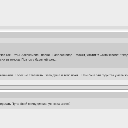
 что как... Увы! Закончились песни - начался пиар... Может, хватит?! Сама ж пела: "Ух
ня из голоса. Поэтому будет ей уже...
канными...Голос не стал петь...зато душа и тело поют....Нам бы в эти годы так уметь ж
 сделать Пугачёвой принудительную эвтаназию?