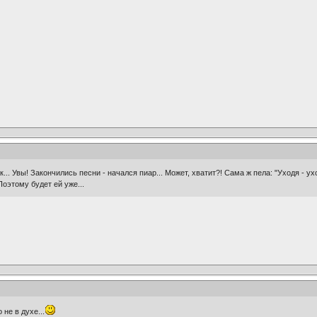
ак... Увы! Закончились песни - начался пиар... Может, хватит?! Сама ж пела: "Уходя - 
оэтому будет ей уже...
 не в духе...