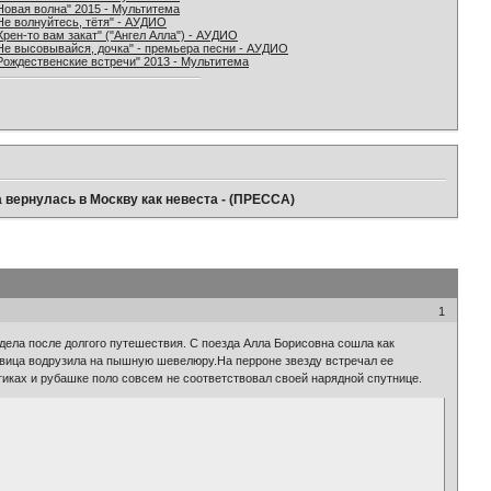
Новая волна" 2015 - Мультитема
Не волнуйтесь, тётя" - АУДИО
Хрен-то вам закат" ("Ангел Алла") - АУДИО
Не высовывайся, дочка" - премьера песни - АУДИО
Рождественские встречи" 2013 - Мультитема
а вернулась в Москву как невеста - (ПРЕССА)
1
дела после долгого путешествия. С поезда Алла Борисовна сошла как
певица водрузила на пышную шевелюру.На перроне звезду встречал ее
тиках и рубашке поло совсем не соответствовал своей нарядной спутнице.