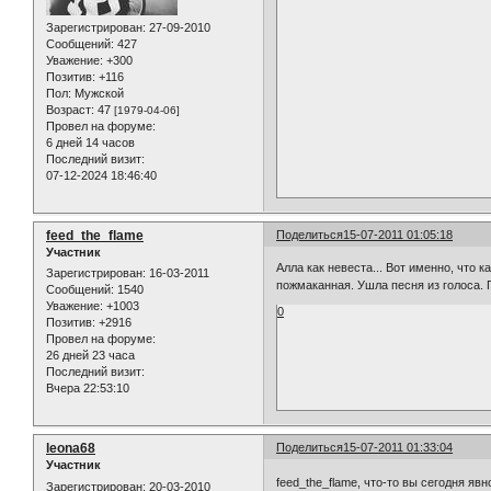
Зарегистрирован
: 27-09-2010
Сообщений:
427
Уважение:
+300
Позитив:
+116
Пол:
Мужской
Возраст:
47
[1979-04-06]
Провел на форуме:
6 дней 14 часов
Последний визит:
07-12-2024 18:46:40
feed_the_flame
Поделиться
15-07-2011 01:05:18
Участник
Алла как невеста... Вот именно, что к
Зарегистрирован
: 16-03-2011
пожмаканная. Ушла песня из голоса. П
Сообщений:
1540
Уважение:
+1003
0
Позитив:
+2916
Провел на форуме:
26 дней 23 часа
Последний визит:
Вчера 22:53:10
leona68
Поделиться
15-07-2011 01:33:04
Участник
feed_the_flame, что-то вы сегодня явно
Зарегистрирован
: 20-03-2010