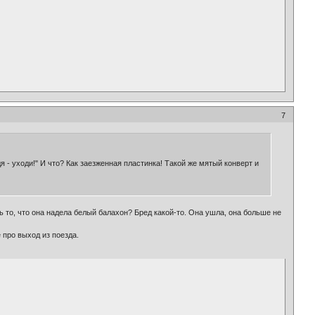
7
одя - уходи!" И что? Как заезженная пластинка! Такой же мятый конверт и
ь то, что она надела белый балахон? Бред какой-то. Она ушла, она больше не
 про выход из поезда.