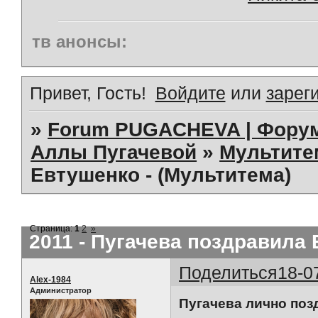
тв анонсы:
Привет, Гость!
Войдите
или
зарег
»
Forum PUGACHEVA | Форум
Аллы Пугачевой
»
Мультит
Евтушенко - (Мультитема)
Страница:
1
2
»
2011 - Пугачева поздравила 
Поделиться
18-0
Alex-1984
Администратор
Пугачева лично поз