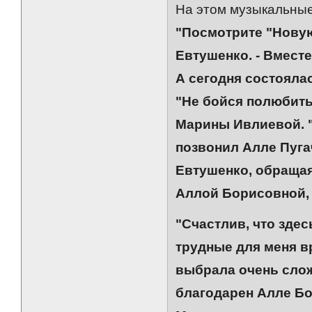
На этом музыкальные
"Посмотрите "Новую
Евтушенко. - Вмест
А сегодня состояла
"Не бойся полюбит
Марины Ивлиевой. "
позвонил Алле Пугач
Евтушенко, обращаяс
Аллой Борисовной, н
"Счастлив, что здес
трудные для меня в
выбрала очень слож
благодарен Алле Бо