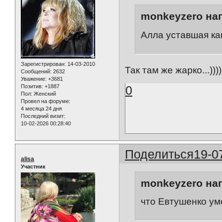
monkeyzero нап
Алла уставшая ка
Зарегистрирован
: 14-03-2010
Так там же жарко...))))
Сообщений:
2632
Уважение:
+3681
Позитив:
+1887
0
Пол:
Женский
Провел на форуме:
4 месяца 24 дня
Последний визит:
10-02-2026 00:28:40
Поделиться
19-0
alisa
Участник
monkeyzero нап
что Евтушенко ум