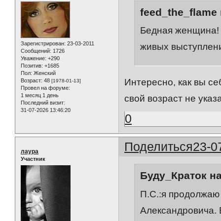
feed_the_flame 
Бедная женщина! 
Зарегистрирован
: 23-03-2011
живых выступлени
Сообщений:
1726
Уважение:
+290
Позитив:
+1685
Пол:
Женский
Интересно, как вы се
Возраст:
48
[1978-01-13]
Провел на форуме:
1 месяц 1 день
свой возраст не указ
Последний визит:
31-07-2026 13:46:20
0
Поделиться
23-0
лаура
Участник
Буду_Краток на
П.С.:я продолжаю
Александровича. 