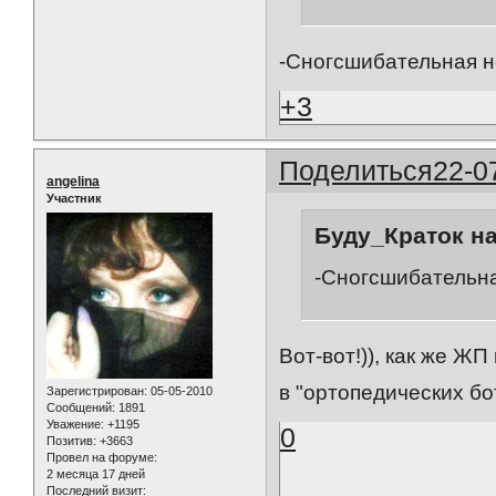
-Сногсшибательная но
+3
Поделиться
22-0
angelina
Участник
Буду_Краток на
-Сногсшибательна
Вот-вот!)), как же Ж
в "ортопедических боти
Зарегистрирован
: 05-05-2010
Сообщений:
1891
Уважение:
+1195
0
Позитив:
+3663
Провел на форуме:
2 месяца 17 дней
Последний визит: