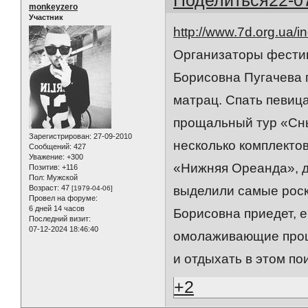
monkeyzero
Участник
http://www.7d.org.u
Организаторы фести
Борисовна Пугачева 
матрац. Спать певица
прощальный тур «Сны
Зарегистрирован
: 27-09-2010
несколько комплектов
Сообщений:
427
Уважение:
+300
«Нижняя Ореанда», д
Позитив:
+116
Пол:
Мужской
Возраст:
47
выделили самые роск
[1979-04-06]
Провел на форуме:
6 дней 14 часов
Борисовна приедет, 
Последний визит:
07-12-2024 18:46:40
омолаживающие проце
и отдыхать в этом по
+2