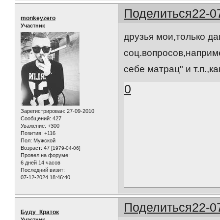
Поделиться
22-0
monkeyzero
Участник
друзья мои,только да
соц.вопросов,наприм
себе матрац" и т.п.,
0
Зарегистрирован
: 27-09-2010
Сообщений:
427
Уважение:
+300
Позитив:
+116
Пол:
Мужской
Возраст:
47
[1979-04-06]
Провел на форуме:
6 дней 14 часов
Последний визит:
07-12-2024 18:46:40
Поделиться
22-0
Буду_Краток
Участник