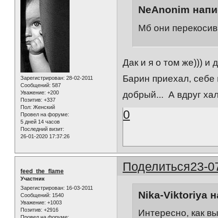
NeAnonim напис
Мб они перекоси
Дак и я о том же))) 
Барин приехал, себе 
Зарегистрирован
: 28-02-2011
Сообщений:
587
Уважение:
+200
добрый... А вдруг хал
Позитив:
+337
Пол:
Женский
0
Провел на форуме:
5 дней 14 часов
Последний визит:
26-01-2020 17:37:26
Поделиться
23-0
feed_the_flame
Участник
Зарегистрирован
: 16-03-2011
Nika-Viktoriya 
Сообщений:
1540
Уважение:
+1003
Позитив:
+2916
Интересно, как вы
Провел на форуме: