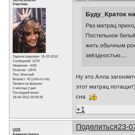
Участник
Буду_Краток на
Раз матрац приход
Постельное бельё
жить обычным рос
звёздностью....
Зарегистрирован
: 15-03-2010
Сообщений:
2279
Уважение:
+630
Позитив:
+2870
Пол:
Женский
Ну это Алла загоняет
Возраст:
43
[1983-02-09]
Провел на форуме:
этот матрац потащит)
2 месяца 2 дня
Последний визит:
сна
18-04-2012 00:58:35
+1
Поделиться
23-0
UGS
Администратор