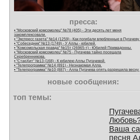
пресса:
• "Московский комсомолец" №78 (405) - Эти десять лет меня
закомплексовали.
• "Экспресс газета" №14 (1259) - Как погибали влюбленные в Пугачеву.
• "Собеседник" №13 (1749) - У Аллы - юбилей.
• "Комсомольская правда" №15т (26965-т) - Юбилей Примадонны.
• "Московский комсомолец" №75 - Пугачева тайно посещала
Серебренникова.
• "СтарХит" №13 (168) - К юбилею Аллы Пугачевой.
• "Телепрограмма" №14 (891) - Незнакомая Алла.
• "Телепрограмма" №10 (887) - Алла Пугачева опять разрешила весну.
новые сообщения:
топ темы:
Пугачев
Любовь
Ваша с
песня А