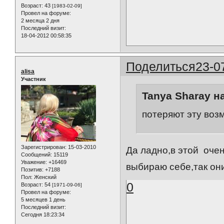
Возраст:
43
[1983-02-09]
Провел на форуме:
2 месяца 2 дня
Последний визит:
18-04-2012 00:58:35
Поделиться
23-0
alisa
Участник
Tanya Sharay н
потеряют эту возм
Зарегистрирован
: 15-03-2010
Да ладно,в этой оче
Сообщений:
15119
Уважение:
+16469
выбираю себе,так они
Позитив:
+7188
Пол:
Женский
0
Возраст:
54
[1971-09-06]
Провел на форуме:
5 месяцев 1 день
Последний визит:
Сегодня 18:23:34