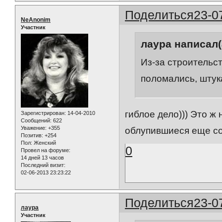
Поделиться
23-0
NeAnonim
Участник
лаура написал(
Из-за строительс
поломались, штук
гиблое дело))) Это ж
Зарегистрирован
: 14-04-2010
Сообщений:
622
Уважение:
+355
облупившиеся еще с
Позитив:
+254
Пол:
Женский
0
Провел на форуме:
14 дней 13 часов
Последний визит:
02-06-2013 23:23:22
Поделиться
23-0
лаура
Участник