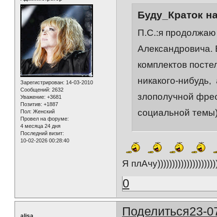
Буду_Краток на
П.С.:я продолжаю
Александровича. 
комплектов посте
никакого-нибудь,
Зарегистрирован
: 14-03-2010
Сообщений:
2632
злополучной фрес
Уважение:
+3681
Позитив:
+1887
социальной темы) 
Пол:
Женский
Провел на форуме:
4 месяца 24 дня
Последний визит:
10-02-2026 00:28:40
Я плАчу)))))))))))))))))))))
0
Поделиться
23-0
alisa