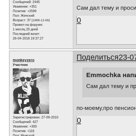
Сообщений:
2445
Уважение:
+351
Сам дал тему и просиш
Позитив:
+2599
Пол:
Женский
0
Возраст:
37
[1988-12-06]
Провел на форуме:
1 месяц 25 дней
Последний визит:
26-04-2018 19:37:27
Поделиться
23-0
monkeyzero
Участник
Emmochka напи
Сам дал тему и про
по-моему,про пенсио
Зарегистрирован
: 27-09-2010
0
Сообщений:
427
Уважение:
+300
Позитив:
+116
Пол:
Мужской