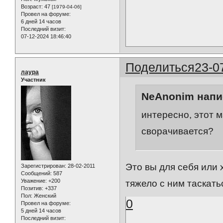
Возраст:
47
[1979-04-06]
Провел на форуме:
6 дней 14 часов
Последний визит:
07-12-2024 18:46:40
Поделиться
23-0
лаура
Участник
NeAnonim напис
интересно, этот 
сворачивается?
Это вы для себя или 
Зарегистрирован
: 28-02-2011
Сообщений:
587
Уважение:
+200
тяжело с ним таскатьс
Позитив:
+337
Пол:
Женский
0
Провел на форуме:
5 дней 14 часов
Последний визит: