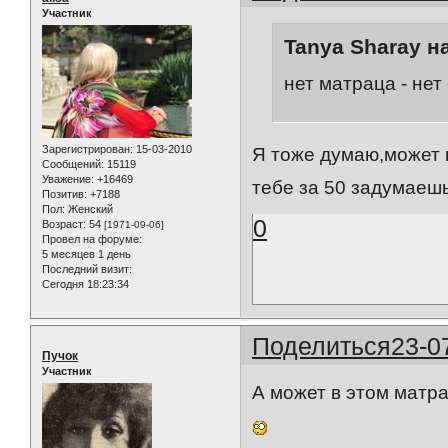
Участник
Tanya Sharay н
нет матраца - нет
Зарегистрирован
: 15-03-2010
Я тоже думаю,может в
Сообщений:
15119
Уважение:
+16469
тебе за 50 задумаешь
Позитив:
+7188
Пол:
Женский
0
Возраст:
54
[1971-09-06]
Провел на форуме:
5 месяцев 1 день
Последний визит:
Сегодня 18:23:34
Поделиться
23-0
Пучок
Участник
А может в этом матр