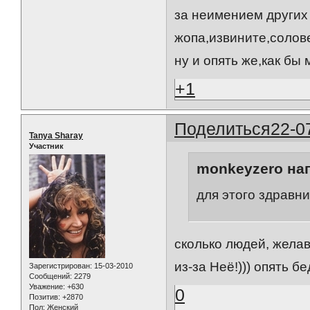
за неимением других 
жопа,извините,солов
ну и опять же,как бы
+1
Поделиться
22-0
Tanya Sharay
Участник
monkeyzero нап
для этого здравни
сколько людей, желав
из-за Неё!))) опять 
Зарегистрирован
: 15-03-2010
Сообщений:
2279
Уважение:
+630
0
Позитив:
+2870
Пол:
Женский