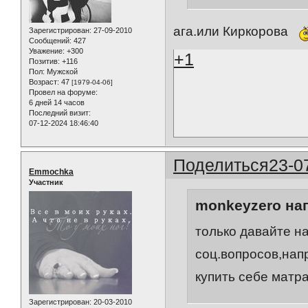
ага.или Киркорова
Зарегистрирован
: 27-09-2010
Сообщений:
427
Уважение:
+300
+1
Позитив:
+116
Пол:
Мужской
Возраст:
47
[1979-04-06]
Провел на форуме:
6 дней 14 часов
Последний визит:
07-12-2024 18:46:40
Поделиться
23-0
Emmochka
Участник
monkeyzero нап
только давайте н
соц.вопросов,нап
купить себе матра
Зарегистрирован
: 20-03-2010