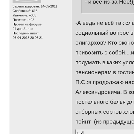
- и всё из-за Неё
Зарегистрирован
: 14-05-2011
Сообщений:
616
Уважение:
+365
Позитив:
+492
-А ведь не всё так с
Провел на форуме:
24 дня 21 час
социальный вопрос в
Последний визит:
26-04-2018 20:06:21
олигархов? Кто экон
привозить с собой...
подумать в каких ус
пенсионерам в гостин
П.С.:я продолжаю на
Александровича. В ко
постельного белья дл
отборных сортов хлоп
пойнт (из предыдущёй
+4