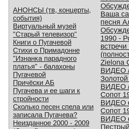
Обсужд
АНОНСЫ (тв, концерты,
Ваша с
события)
песня А
Виртуальный музей
Обсужд
"Старый телевизор"
1990 - 
Книги о Пугачевой
встречи
Стихи о Примадонне
(полнос
"Изнанка парадного
Zielona 
платья" - балахоны
ВИДЕО /
Пугачевой
Золотой
Причёски АБ
ВИДЕО /
Пугачева и ее шаги к
Сопот 1
стройности
ВИДЕО o
Сколько песен спела или
Сопот 1
записала Пугачева?
ВИДЕО o
Неизданное 2000 - 2009
Пестрый