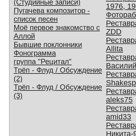
(Студийные записи)
1976, 1
Пугачева композитор -
Фотораб
список песен
Реставр
Моё первое знакомство с
ZDD
Аллой
Реставр
Бывшие поклонники
Allita
Фонограмма
Реставр
группа "Рецитал"
Василий
Трёп - Флуд / Обсуждение
Реставр
(2)
Shakesp
Трёп - Флуд / Обсуждение
Реставр
(3)
aleks75
Реставр
amid33
Реставр
Никита-