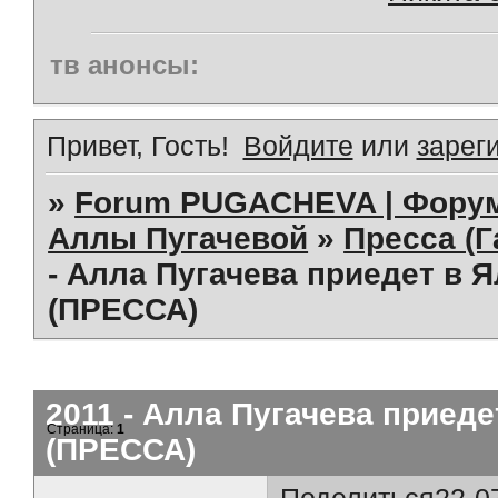
тв анонсы:
Привет, Гость!
Войдите
или
зарег
»
Forum PUGACHEVA | Форум
Аллы Пугачевой
»
Пресса (Г
- Алла Пугачева приедет в Я
(ПРЕССА)
2011 - Алла Пугачева приеде
Страница:
1
(ПРЕССА)
Поделиться
22-0