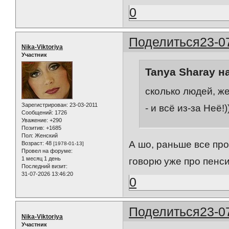
0
Поделиться
23-0
Nika-Viktoriya
Участник
Tanya Sharay н
сколько людей, ж
Зарегистрирован
: 23-03-2011
- и всё из-за Неё
Сообщений:
1726
Уважение:
+290
Позитив:
+1685
Пол:
Женский
А шо, раньше все пр
Возраст:
48
[1978-01-13]
Провел на форуме:
1 месяц 1 день
говорю уже про пенси
Последний визит:
31-07-2026 13:46:20
0
Поделиться
23-0
Nika-Viktoriya
Участник