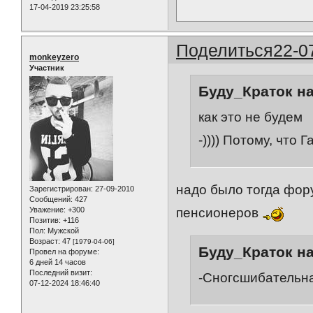
17-04-2019 23:25:58
Поделиться
22-0
monkeyzero
Участник
Буду_Краток на
как это не будем
-)))) Потому, что Г
надо было тогда фору
Зарегистрирован
: 27-09-2010
Сообщений:
427
Уважение:
+300
пенсионеров
Позитив:
+116
Пол:
Мужской
Возраст:
47
[1979-04-06]
Буду_Краток на
Провел на форуме:
6 дней 14 часов
Последний визит:
-Сногсшибательна
07-12-2024 18:46:40