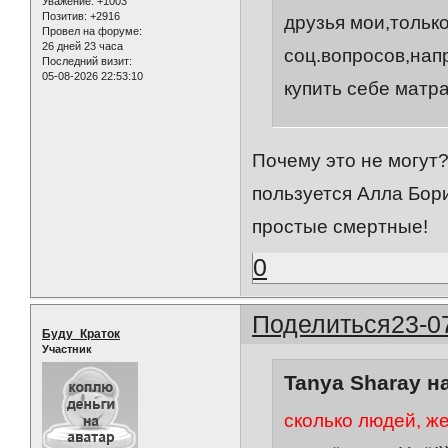
Уважение:
+1003
Позитив:
+2916
друзья мои,тольк
Провел на форуме:
26 дней 23 часа
соц.вопросов,нап
Последний визит:
05-08-2026 22:53:10
купить себе матр
Почему это не могут
пользуется Алла Бори
простые смертные!
0
Поделиться
23-0
Буду_Краток
Участник
Tanya Sharay н
сколько людей, ж