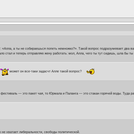
у: «Алла, а ты не собираешься попеть немножко?». Такой вопрос подразумевает два ва
ло стал и теперь отправляю жену работать: мол, Алла, чего ты тут сидишь, шла бы ты 
может он все-таки задасчт Алле такой вопрос?
и фестиваль — это пакет чая, то Юрмала и Паланга — это стакан горячей воды. Туда ра
о не хватает либеральности, свободы политической.