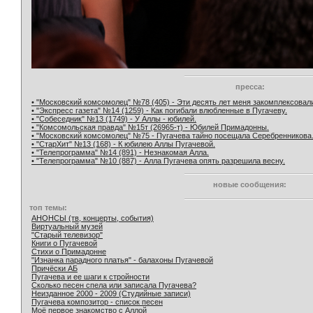
пресса:
• "Московский комсомолец" №78 (405) - Эти десять лет меня закомплексовал
• "Экспресс газета" №14 (1259) - Как погибали влюбленные в Пугачеву.
• "Собеседник" №13 (1749) - У Аллы - юбилей.
• "Комсомольская правда" №15т (26965-т) - Юбилей Примадонны.
• "Московский комсомолец" №75 - Пугачева тайно посещала Серебренникова
• "СтарХит" №13 (168) - К юбилею Аллы Пугачевой.
• "Телепрограмма" №14 (891) - Незнакомая Алла.
• "Телепрограмма" №10 (887) - Алла Пугачева опять разрешила весну.
новые сообщения:
топ темы:
АНОНСЫ (тв, концерты, события)
Виртуальный музей
"Старый телевизор"
Книги о Пугачевой
Стихи о Примадонне
"Изнанка парадного платья" - балахоны Пугачевой
Причёски АБ
Пугачева и ее шаги к стройности
Сколько песен спела или записала Пугачева?
Неизданное 2000 - 2009 (Студийные записи)
Пугачева композитор - список песен
Моё первое знакомство с Аллой