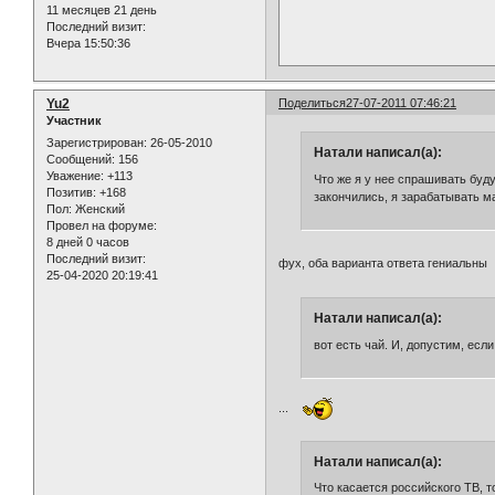
11 месяцев 21 день
Последний визит:
Вчера 15:50:36
Yu2
Поделиться
27-07-2011 07:46:21
Участник
Зарегистрирован
: 26-05-2010
Натали написал(а):
Сообщений:
156
Уважение:
+113
Что же я у нее спрашивать буд
Позитив:
+168
закончились, я зарабатывать ма
Пол:
Женский
Провел на форуме:
8 дней 0 часов
Последний визит:
фух, оба варианта ответа гениальны
25-04-2020 20:19:41
Натали написал(а):
вот есть чай. И, допустим, есл
...
Натали написал(а):
Что касается российского ТВ, т