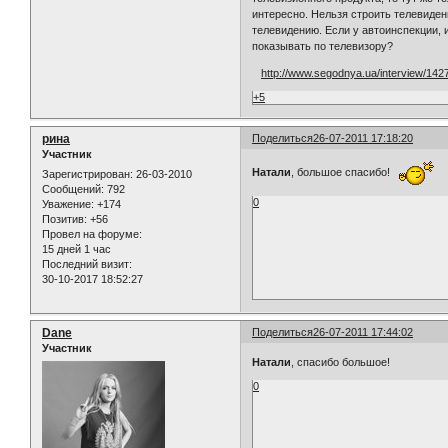
интересно. Нельзя строить телевиден
телевидению. Если у автоинспекции, 
показывать по телевизору?
http://www.segodnya.ua/interview/142
+5
рина
Поделиться
26-07-2011 17:18:20
Участник
Натали
, большое спасибо!
Зарегистрирован
: 26-03-2010
Сообщений:
792
0
Уважение:
+174
Позитив:
+56
Провел на форуме:
15 дней 1 час
Последний визит:
30-10-2017 18:52:27
Dane
Поделиться
26-07-2011 17:44:02
Участник
Натали
, спасибо большое!
0