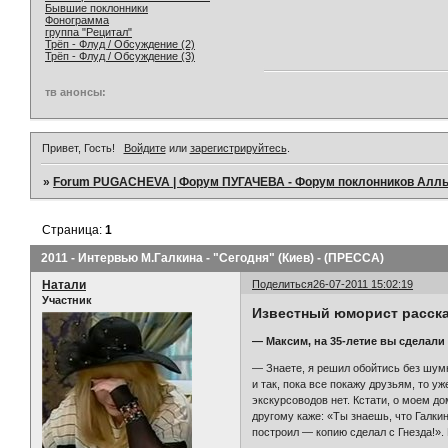
Бывшие поклонники
Фонограмма
группа "Рецитал"
Трёп - Флуд / Обсуждение (2)
Трёп - Флуд / Обсуждение (3)
тв анонсы:
Привет, Гость!
Войдите
или
зарегистрируйтесь
.
»
Forum PUGACHEVA | Форум ПУГАЧЕВА - Форум поклонников Алл
Страница:
1
2011 - Интервью М.Галкина - "Сегодня" (Киев) - (ПРЕССА)
Натали
Поделиться
26-07-2011 15:02:19
Участник
Известный юморист рассказ
— Максим, на 35-летие вы сделали
— Знаете, я решил обойтись без шумн
и так, пока все покажу друзьям, то у
экскурсоводов нет. Кстати, о моем д
другому каже: «Ты знаешь, что Галки
построил — копию сделал с Гнезда!».