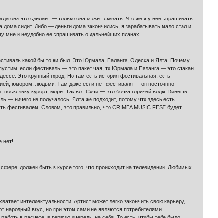
огда она это сделает — только она может сказать. Что же я у нее спрашивать
а дома сидит. Либо — деньги дома закончились, я зарабатывать мало стал и
ому мне и неудобно ее спрашивать о дальнейших планах.
естиваль какой бы то ни был. Это Юрмала, Паланга, Одесса и Ялта. Почему
допустим, если фестиваль — это пакет чая, то Юрмала и Паланга — это стакан
Одессе. Это крупный город. Но там есть история фестивальная, есть
цией, юмором, людьми. Там даже если нет фестиваля — он постоянно
, поскольку курорт, море. Так вот Сочи — это бочка горячей воды. Кинешь
аль — ничего не получалось. Ялта же подходит, потому что здесь есть
жить фестивалем. Словом, это правильно, что CRIMEA MUSIC FEST будет
 нет!
й сфере, должен быть в курсе того, что происходит на телевидении. Любимых
хватает интеллектуальности. Артист может легко закончить свою карьеру,
ают народный вкус, но при этом сами не являются потребителями
работу в расчете, в первую очередь, на себя. То есть, чтобы тебе было