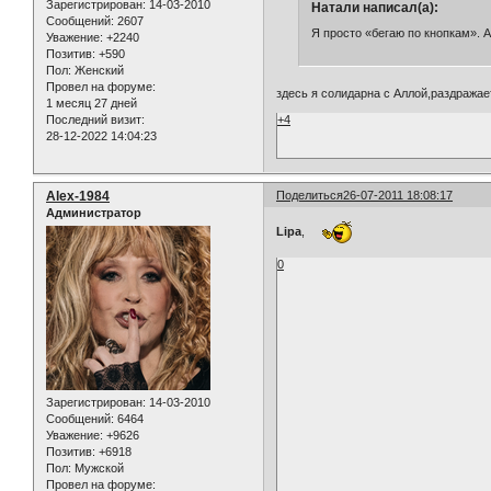
Зарегистрирован
: 14-03-2010
Натали написал(а):
Сообщений:
2607
Я просто «бегаю по кнопкам». А
Уважение:
+2240
Позитив:
+590
Пол:
Женский
Провел на форуме:
здесь я солидарна с Аллой,раздражае
1 месяц 27 дней
+4
Последний визит:
28-12-2022 14:04:23
Alex-1984
Поделиться
26-07-2011 18:08:17
Администратор
Lipa
,
0
Зарегистрирован
: 14-03-2010
Сообщений:
6464
Уважение:
+9626
Позитив:
+6918
Пол:
Мужской
Провел на форуме: