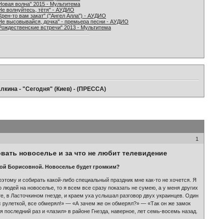
Новая волна" 2015 - Мультитема
Не волнуйтесь, тётя" - АУДИО
Хрен-то вам закат" ("Ангел Алла") - АУДИО
Не высовывайся, дочка" - премьера песни - АУДИО
Рождественские встречи" 2013 - Мультитема
лкина - "Сегодня" (Киев) - (ПРЕССА)
1
овать новоселье и за что не любит телевидение
ллой Борисовной. Новоселье будет громким?
этому и собирать какой-либо специальный праздник мне как-то не хочется. Я
 людей на новоселье, то я всем все сразу показать не сумею, а у меня других
е, в Ласточкином гнезде, и краем уха услышал разговор двух украинцев. Один
 с рулеткой, все обмерял!» — «А зачем же он обмерял?» — «Так он же замок
 последний раз и «лазил» в районе Гнезда, наверное, лет семь-восемь назад.