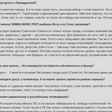
ные дуэты с Примадонной?
 качестве певицы. И я не знаю: может быть, она когда-нибудь к этому вернется. Но к
петь немножко?». Такой вопрос подразумевает два варианта. Либо мне надоело, что он
, Алла, чего ты тут сидишь, шла бы ты спела чего-нибудь или поехала бы в тур. Поэт
тиваля CRIMEA MUSIC FEST выбрала Ялту, а не Сочи, например?
осторах бывшего Советского Союза есть только четыре города, в которых возможен ф
оны, курортные, с другой — достаточно компактные. Для сравнения: вот есть чай. И, 
тик, и весь стакан заполнился чаем. То есть весь город живет фестивалем. Так же в 
пешеходная. Одесса в принципе отличается от всех городов атмосферой, легендариза
 на улицах. А если, допустим, взять Сочи — там ведь тоже пытались делать фестивали
удет бочка, где что-то плавает. Поэтому сколько ни было попыток сделать там фестив
 конечно, побольше, чем Юрмала, но у нее есть исторический центр, который может 
е грех купить… Не планируете ли обрести собственность в Крыму?
рял»… У меня все на копию Ласточкина гнезда ушло! (Смеется). На оригинал денег уже
водите досуг у телевизора. А не жалко тратить время на разные сериалы?
торые я с удовольствием смотрю. Они разные. А второе, я как человек, занятый в это
егаю по кнопкам». Аллу это всегда очень раздражает.
 хватает украинскому и российскому телевидению?
то касается российского ТВ, то не хватает либеральности, свободы политической. Не 
бя выше публики. Точно так же и ТВ. Как только телевизионщикам кажется, что они зн
елевидение начинает приходить в упадок. Я считаю, что надо делать любую творческую 