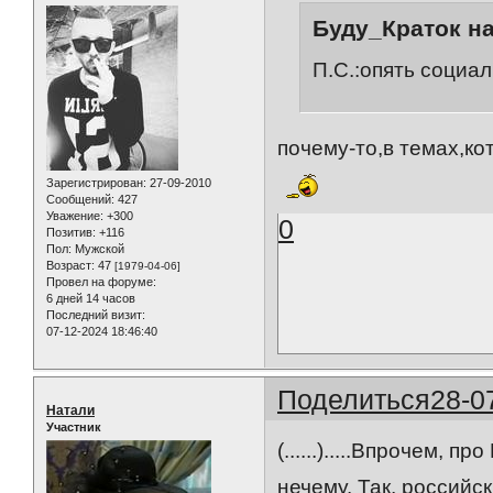
Буду_Краток на
П.С.:опять социал
почему-то,в темах,к
Зарегистрирован
: 27-09-2010
Сообщений:
427
Уважение:
+300
0
Позитив:
+116
Пол:
Мужской
Возраст:
47
[1979-04-06]
Провел на форуме:
6 дней 14 часов
Последний визит:
07-12-2024 18:46:40
Поделиться
28-0
Натали
Участник
(......).....Впрочем, 
нечему. Так, российс