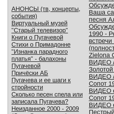
Обсужд
АНОНСЫ (тв, концерты,
Ваша с
события)
песня А
Виртуальный музей
Обсужд
"Старый телевизор"
1990 - 
Книги о Пугачевой
встречи
Стихи о Примадонне
(полнос
"Изнанка парадного
Zielona 
платья" - балахоны
ВИДЕО /
Пугачевой
Золотой
Причёски АБ
ВИДЕО /
Пугачева и ее шаги к
Сопот 1
стройности
ВИДЕО o
Сколько песен спела или
Сопот 1
записала Пугачева?
ВИДЕО o
Неизданное 2000 - 2009
Пестрый