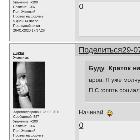
Уважение:
+200
0
Позитив:
+337
Пол:
Женский
Провел на форуме:
5 дней 14 часов
Последний визит:
26-01-2020 17:37:26
Поделиться
29-0
лаура
Участник
Буду_Краток на
аров. Я уже молчу 
П.С.:опять социал
Начинай
Зарегистрирован
: 28-02-2011
Сообщений:
587
Уважение:
+200
0
Позитив:
+337
Пол:
Женский
Провел на форуме:
5 дней 14 часов