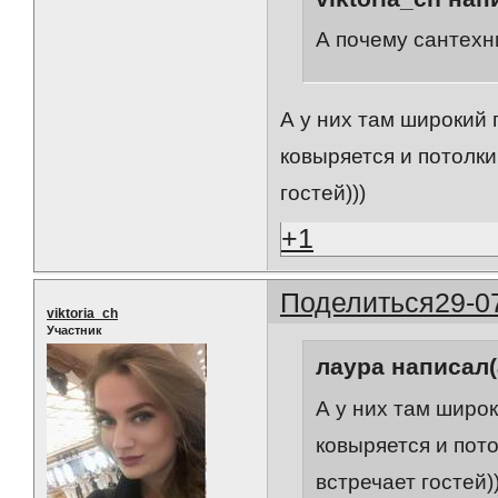
А почему сантехн
А у них там широкий п
ковыряется и потолки
гостей)))
+1
Поделиться
29-0
viktoria_ch
Участник
лаура написал(
А у них там широк
ковыряется и пото
встречает гостей))