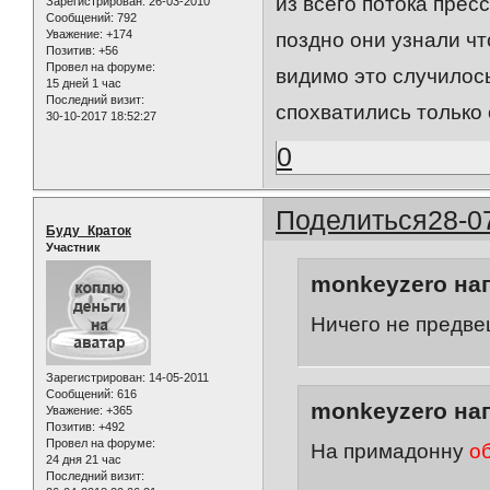
из всего потока пре
Зарегистрирован
: 26-03-2010
Сообщений:
792
Уважение:
+174
поздно они узнали что
Позитив:
+56
Провел на форуме:
видимо это случилось
15 дней 1 час
Последний визит:
спохватились тольк
30-10-2017 18:52:27
0
Поделиться
28-0
Буду_Краток
Участник
monkeyzero нап
Ничего не предв
Зарегистрирован
: 14-05-2011
Сообщений:
616
monkeyzero нап
Уважение:
+365
Позитив:
+492
Провел на форуме:
На примадонну
о
24 дня 21 час
Последний визит: