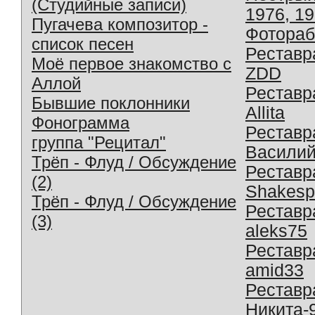
(Студийные записи)
1976, 1
Пугачева композитор -
Фотораб
список песен
Реставр
Моё первое знакомство с
ZDD
Аллой
Реставр
Бывшие поклонники
Allita
Фонограмма
Реставр
группа "Рецитал"
Василий
Трёп - Флуд / Обсуждение
Реставр
(2)
Shakesp
Трёп - Флуд / Обсуждение
Реставр
(3)
aleks75
Реставр
amid33
Реставр
Никита-