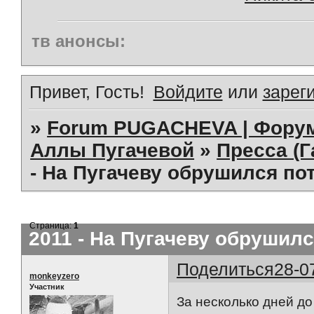
тв анонсы:
Привет, Гость!
Войдите
или
зарег
»
Forum PUGACHEVA | Форум
Аллы Пугачевой
»
Пресса (Г
- На Пугачеву обрушился по
Страница:
1
2011 - На Пугачеву обрушил
Поделиться
28-0
monkeyzero
Участник
За несколько дней до