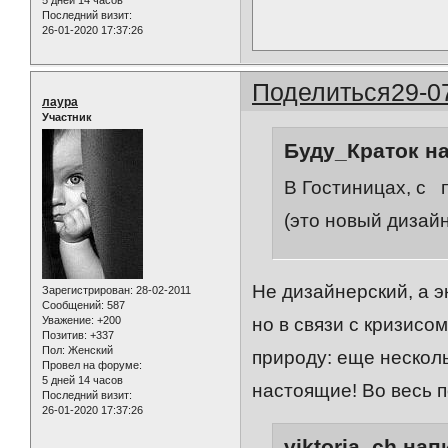
Последний визит:
26-01-2020 17:37:26
Поделиться
29-0
лаура
Участник
Буду_Краток на
В Гостиницах, с
(это новый дизай
Не дизайнерский, а э
Зарегистрирован
: 28-02-2011
Сообщений:
587
Уважение:
+200
но в связи с кризисо
Позитив:
+337
Пол:
Женский
природу: еще несколь
Провел на форуме:
5 дней 14 часов
настоящие! Во весь п
Последний визит:
26-01-2020 17:37:26
viktoria_ch нап