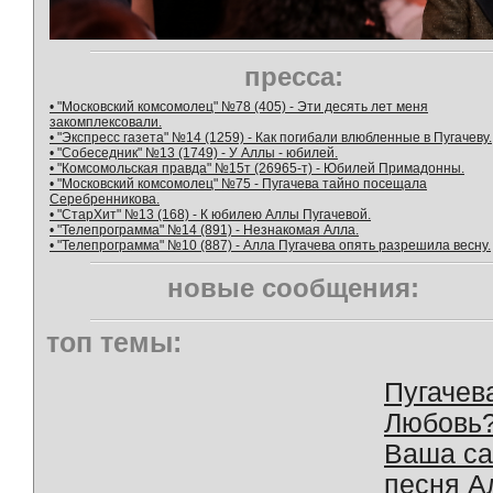
пресса:
• "Московский комсомолец" №78 (405) - Эти десять лет меня
закомплексовали.
• "Экспресс газета" №14 (1259) - Как погибали влюбленные в Пугачеву.
• "Собеседник" №13 (1749) - У Аллы - юбилей.
• "Комсомольская правда" №15т (26965-т) - Юбилей Примадонны.
• "Московский комсомолец" №75 - Пугачева тайно посещала
Серебренникова.
• "СтарХит" №13 (168) - К юбилею Аллы Пугачевой.
• "Телепрограмма" №14 (891) - Незнакомая Алла.
• "Телепрограмма" №10 (887) - Алла Пугачева опять разрешила весну.
новые сообщения:
топ темы:
Пугачев
Любовь
Ваша с
песня А