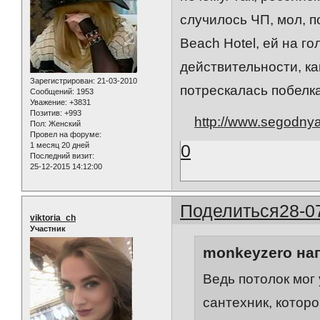
случилось ЧП, мол, п
Beach Hotel, ей на го
действительности, ка
Зарегистрирован
: 21-03-2010
потрескалась побелка
Сообщений:
1953
Уважение:
+3831
Позитив:
+993
http://www.segodny
Пол:
Женский
Провел на форуме:
1 месяц 20 дней
0
Последний визит:
25-12-2015 14:12:00
Поделиться
28-0
viktoria_ch
Участник
monkeyzero нап
Ведь потолок мог 
сантехник, котор