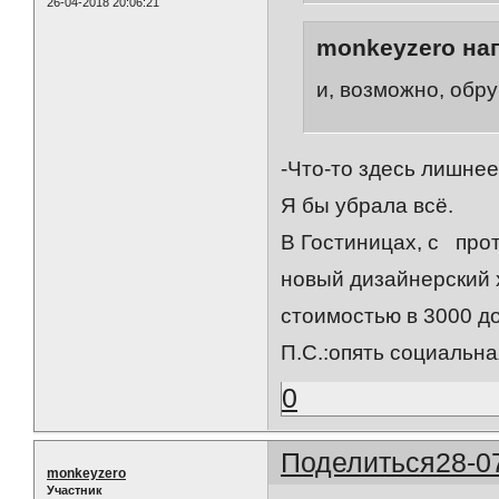
26-04-2018 20:06:21
monkeyzero нап
и, возможно, обр
-Что-то здесь лишнее.
Я бы убрала всё.
В Гостиницах, с про
новый дизайнерский х
стоимостью в 3000 до
П.С.:опять социальна
0
Поделиться
28-0
monkeyzero
Участник