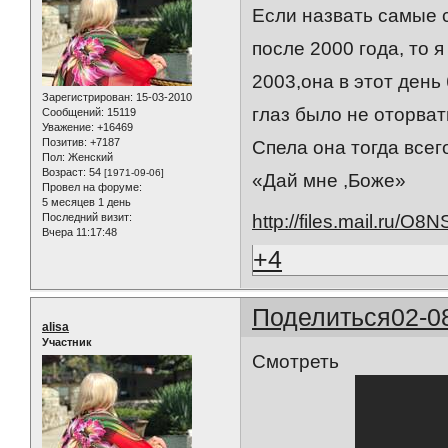
Если назвать самые
после 2000 года, то
2003,она в этот день
Зарегистрирован
: 15-03-2010
глаз было не оторвать
Сообщений:
15119
Уважение:
+16469
Позитив:
+7187
Спела она тогда всег
Пол:
Женский
Возраст:
54
[1971-09-06]
«Дай мне ,Боже»
Провел на форуме:
5 месяцев 1 день
Последний визит:
http://files.mail.ru/O
Вчера 11:17:48
+4
Поделиться
02-0
alisa
Участник
Смотреть