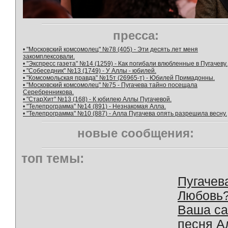
пресса:
• "Московский комсомолец" №78 (405) - Эти десять лет меня
закомплексовали.
• "Экспресс газета" №14 (1259) - Как погибали влюбленные в Пугачеву.
• "Собеседник" №13 (1749) - У Аллы - юбилей.
• "Комсомольская правда" №15т (26965-т) - Юбилей Примадонны.
• "Московский комсомолец" №75 - Пугачева тайно посещала
Серебренникова.
• "СтарХит" №13 (168) - К юбилею Аллы Пугачевой.
• "Телепрограмма" №14 (891) - Незнакомая Алла.
• "Телепрограмма" №10 (887) - Алла Пугачева опять разрешила весну.
новые сообщения:
топ темы:
Пугачев
Любовь
Ваша с
песня А