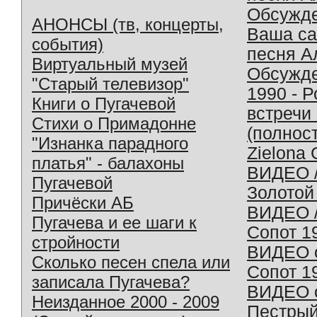
Обсужд
АНОНСЫ (тв, концерты,
Ваша с
события)
песня А
Виртуальный музей
Обсужд
"Старый телевизор"
1990 - 
Книги о Пугачевой
встречи
Стихи о Примадонне
(полнос
"Изнанка парадного
Zielona 
платья" - балахоны
ВИДЕО /
Пугачевой
Золотой
Причёски АБ
ВИДЕО /
Пугачева и ее шаги к
Сопот 1
стройности
ВИДЕО o
Сколько песен спела или
Сопот 1
записала Пугачева?
ВИДЕО o
Неизданное 2000 - 2009
Пестрый