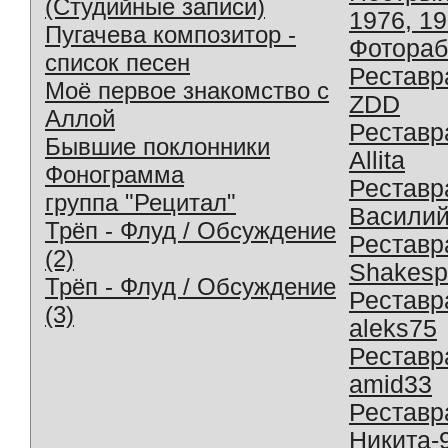
(Студийные записи)
1976, 1
Пугачева композитор -
Фотораб
список песен
Реставр
Моё первое знакомство с
ZDD
Аллой
Реставр
Бывшие поклонники
Allita
Фонограмма
Реставр
группа "Рецитал"
Василий
Трёп - Флуд / Обсуждение
Реставр
(2)
Shakesp
Трёп - Флуд / Обсуждение
Реставр
(3)
aleks75
Реставр
amid33
Реставр
Никита-