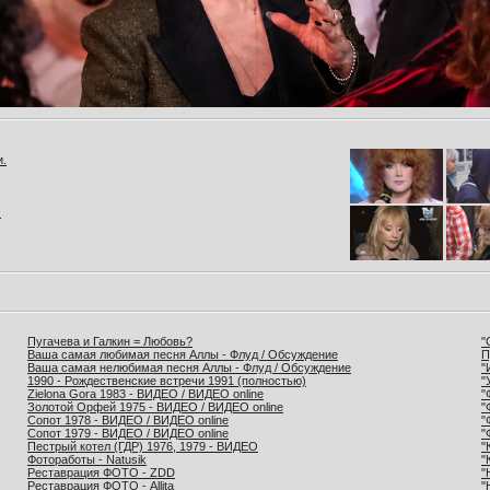
и.
.
Пугачева и Галкин = Любовь?
"
Ваша самая любимая песня Аллы - Флуд / Обсуждение
П
Ваша самая нелюбимая песня Аллы - Флуд / Обсуждение
"
1990 - Рождественские встречи 1991 (полностью)
"
Zielona Gora 1983 - ВИДЕО / ВИДЕО online
"
Золотой Орфей 1975 - ВИДЕО / ВИДЕО online
"
Сопот 1978 - ВИДЕО / ВИДЕО online
"
Сопот 1979 - ВИДЕО / ВИДЕО online
"
Пестрый котел (ГДР) 1976, 1979 - ВИДЕО
"
Фотоработы - Natusik
"
Реставрация ФОТО - ZDD
"
Реставрация ФОТО - Allita
"