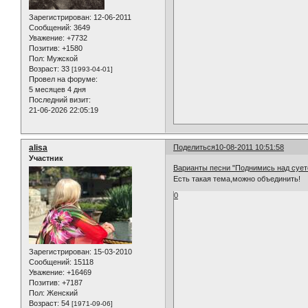
Зарегистрирован
: 12-06-2011
Сообщений:
3649
Уважение:
+7732
Позитив:
+1580
Пол:
Мужской
Возраст:
33
[1993-04-01]
Провел на форуме:
5 месяцев 4 дня
Последний визит:
21-06-2026 22:05:19
alisa
Поделиться
10-08-2011 10:51:58
Участник
Варианты песни "Поднимись над сует
Есть такая тема,можно объединить!
0
Зарегистрирован
: 15-03-2010
Сообщений:
15118
Уважение:
+16469
Позитив:
+7187
Пол:
Женский
Возраст:
54
[1971-09-06]