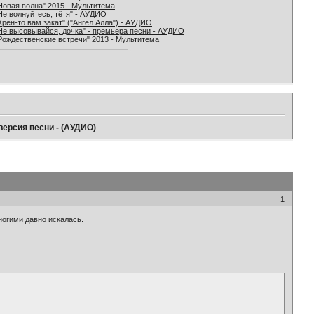
Новая волна" 2015 - Мультитема
Не волнуйтесь, тётя" - АУДИО
Хрен-то вам закат" ("Ангел Алла") - АУДИО
Не высовывайся, дочка" - премьера песни - АУДИО
Рождественские встречи" 2013 - Мультитема
версия песни - (АУДИО)
1
ногими давно искалась.