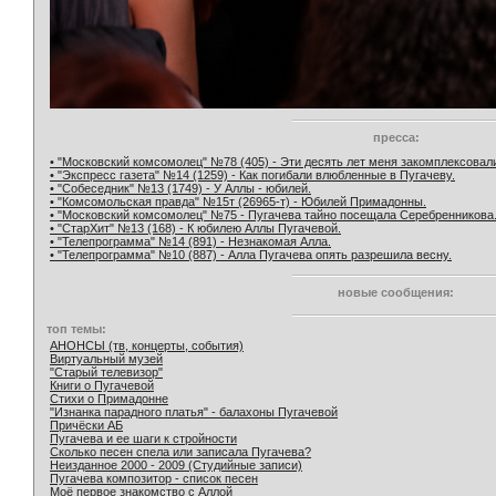
пресса:
• "Московский комсомолец" №78 (405) - Эти десять лет меня закомплексовал
• "Экспресс газета" №14 (1259) - Как погибали влюбленные в Пугачеву.
• "Собеседник" №13 (1749) - У Аллы - юбилей.
• "Комсомольская правда" №15т (26965-т) - Юбилей Примадонны.
• "Московский комсомолец" №75 - Пугачева тайно посещала Серебренникова
• "СтарХит" №13 (168) - К юбилею Аллы Пугачевой.
• "Телепрограмма" №14 (891) - Незнакомая Алла.
• "Телепрограмма" №10 (887) - Алла Пугачева опять разрешила весну.
новые сообщения:
топ темы:
АНОНСЫ (тв, концерты, события)
Виртуальный музей
"Старый телевизор"
Книги о Пугачевой
Стихи о Примадонне
"Изнанка парадного платья" - балахоны Пугачевой
Причёски АБ
Пугачева и ее шаги к стройности
Сколько песен спела или записала Пугачева?
Неизданное 2000 - 2009 (Студийные записи)
Пугачева композитор - список песен
Моё первое знакомство с Аллой