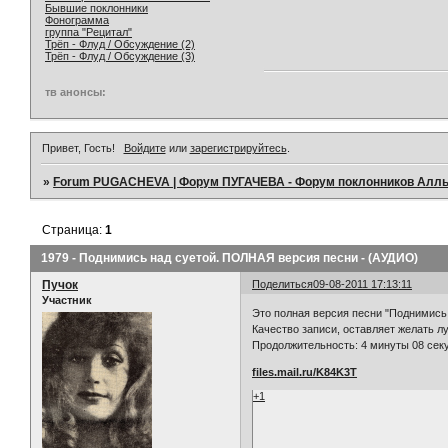
Бывшие поклонники
Фонограмма
группа "Рецитал"
Трёп - Флуд / Обсуждение (2)
Трёп - Флуд / Обсуждение (3)
тв анонсы:
Привет, Гость!
Войдите
или
зарегистрируйтесь
.
»
Forum PUGACHEVA | Форум ПУГАЧЕВА - Форум поклонников Алл
Страница:
1
1979 - Поднимись над суетой. ПОЛНАЯ версия песни - (АУДИО)
Пучок
Поделиться
09-08-2011 17:13:11
Участник
Это полная версия песни "Поднимись 
Качество записи, оставляет желать л
Продолжительность: 4 минуты 08 сек
files.mail.ru/K84K3T
+1