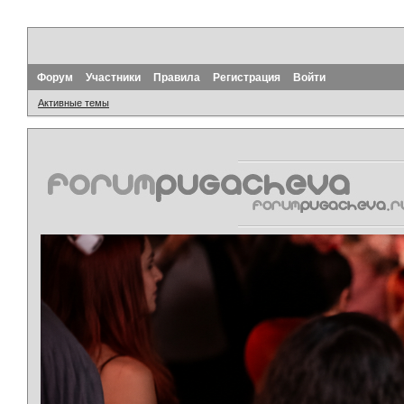
Форум
Участники
Правила
Регистрация
Войти
Активные темы