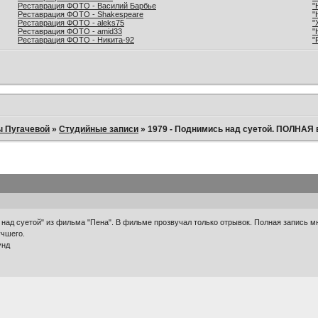
Реставрация ФОТО - Василий Барбье
"
Реставрация ФОТО - Shakespeare
"
Реставрация ФОТО - aleks75
"
Реставрация ФОТО - amid33
"
Реставрация ФОТО - Никита-92
"
ы Пугачевой
»
Студийные записи
»
1979 - Поднимись над суетой. ПОЛНАЯ 
над суетой" из фильма "Пена". В фильме прозвучал только отрывок. Полная запись м
учшего.
унд