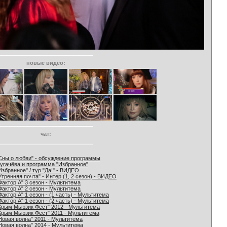
новые видео:
чат:
Сны о любви" - обсуждение программы
угачёва и программа "Избранное"
Избранное" / тур "Да!" - ВИДЕО
Утренняя почта" - Интер (1, 2 сезон) - ВИДЕО
Фактор А" 3 сезон - Мультитема
Фактор А" 2 сезон - Мультитема
Фактор А" 1 сезон - (1 часть) - Мультитема
Фактор А" 1 сезон - (2 часть) - Мультитема
Крым Мьюзик Фест" 2012 - Мультитема
Крым Мьюзик Фест" 2011 - Мультитема
Новая волна" 2011 - Мультитема
Новая волна" 2014 - Мультитема