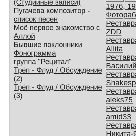
(Студийные записи)
1976, 1
Пугачева композитор -
Фотораб
список песен
Реставр
Моё первое знакомство с
ZDD
Аллой
Реставр
Бывшие поклонники
Allita
Фонограмма
Реставр
группа "Рецитал"
Василий
Трёп - Флуд / Обсуждение
Реставр
(2)
Shakesp
Трёп - Флуд / Обсуждение
Реставр
(3)
aleks75
Реставр
amid33
Реставр
Никита-