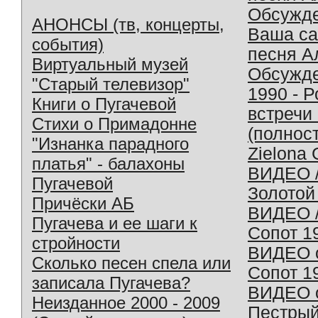
Обсужд
АНОНСЫ (тв, концерты,
Ваша с
события)
песня А
Виртуальный музей
Обсужд
"Старый телевизор"
1990 - 
Книги о Пугачевой
встречи
Стихи о Примадонне
(полнос
"Изнанка парадного
Zielona 
платья" - балахоны
ВИДЕО /
Пугачевой
Золотой
Причёски АБ
ВИДЕО /
Пугачева и ее шаги к
Сопот 1
стройности
ВИДЕО o
Сколько песен спела или
Сопот 1
записала Пугачева?
ВИДЕО o
Неизданное 2000 - 2009
Пестрый