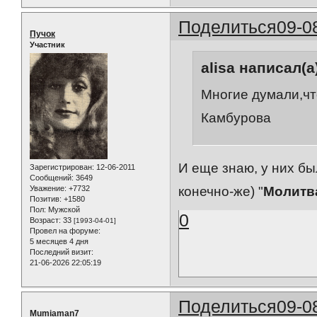
Поделиться
09-0
Пучок
Участник
alisa написал(а
Многие думали,чт
Камбурова
И еще знаю, у них бы
Зарегистрирован
: 12-06-2011
Сообщений:
3649
Уважение:
+7732
конечно-же) "
Молитв
Позитив:
+1580
Пол:
Мужской
0
Возраст:
33
[1993-04-01]
Провел на форуме:
5 месяцев 4 дня
Последний визит:
21-06-2026 22:05:19
Поделиться
09-0
Mumiaman7