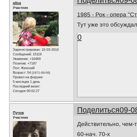
Поделиться
09-0
alisa
Участник
1985 - Рок - опера "С
Тут уже это обсужда
0
Зарегистрирован
: 15-03-2010
Сообщений:
15119
Уважение:
+16469
Позитив:
+7187
Пол:
Женский
Возраст:
54
[1971-09-06]
Провел на форуме:
5 месяцев 1 день
Последний визит:
Сегодня 00:02:27
Поделиться
09-0
Пучок
Участник
Действительно, чем-
60-нач. 70-х