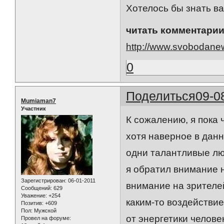
Хотелось бы знать в
читать комментарии
http://www.svobodanew
0
Поделиться
09-0
Mumiaman7
Участник
К сожалению, я пока 
хотя наверное в данн
одни талантливые люд
я обратил внимание 
Зарегистрирован
: 06-01-2011
внимание на зрителе
Сообщений:
629
Уважение:
+254
каким-то воздействие
Позитив:
+609
Пол:
Мужской
от энергетики челове
Провел на форуме: