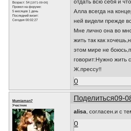
отдать всю себя и что
Возраст:
54
[1971-09-06]
Провел на форуме:
Алла всегда на конце
5 месяцев 1 день
Последний визит:
ней видели прежде вс
Сегодня 00:02:27
Мне лично она во мн
жить так как хочешь,
этом мире не боюсь,п
говорит:Нужно жить 
Ж.прессу!!
0
Поделиться
09-0
Mumiaman7
Участник
alisa
, согласен.и с т
0