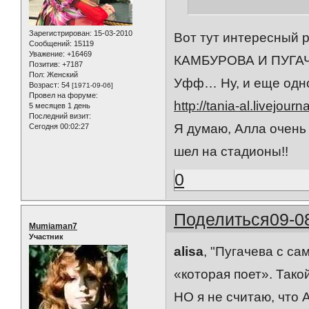
Зарегистрирован
: 15-03-2010
Вот тут интересный р
Сообщений:
15119
Уважение:
+16469
КАМБУРОВА И ПУГА
Позитив:
+7187
Пол:
Женский
Уфф… Ну, и еще одно 
Возраст:
54
[1971-09-06]
Провел на форуме:
http://tania-al.livejou
5 месяцев 1 день
Последний визит:
Я думаю, Алла очень 
Сегодня 00:02:27
шел на стадионы!!
0
Поделиться
09-0
Mumiaman7
Участник
alisa
, "Пугачева с с
«которая поет». Такой
НО я не считаю, что 