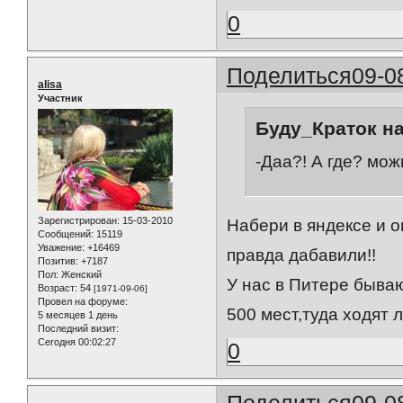
0
Поделиться
09-0
alisa
Участник
Буду_Краток на
-Даа?! А где? мо
Зарегистрирован
: 15-03-2010
Набери в яндексе и о
Сообщений:
15119
Уважение:
+16469
правда дабавили!!
Позитив:
+7187
Пол:
Женский
У нас в Питере быва
Возраст:
54
[1971-09-06]
Провел на форуме:
500 мест,туда ходят 
5 месяцев 1 день
Последний визит:
Сегодня 00:02:27
0