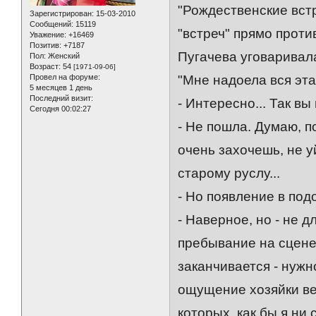
"Рождественские встр
Зарегистрирован
: 15-03-2010
Сообщений:
15119
"встреч" прямо проти
Уважение:
+16469
Позитив:
+7187
Пугачева уговаривала
Пол:
Женский
Возраст:
54
[1971-09-06]
Провел на форуме:
"Мне надоела вся эта
5 месяцев 1 день
Последний визит:
- Интересно... Так вы
Сегодня 00:02:27
- Не пошла. Думаю, п
очень захочешь, не 
старому руслу...
- Но появление в под
- Наверное, но - не 
пребывание на сцене 
заканчивается - нужн
ощущение хозяйки веч
которых, как бы я ни