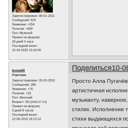
Зарегистрирован
: 06-01-2011
Сообщений:
629
Уважение:
+254
Позитив:
+609
Пол:
Мужской
Провел на форуме:
18 дней 4 часа
Последний визит:
15-04-2025 15:43:49
Поделиться
10-0
leona68
Участник
Просто Алла Пугачёв
Зарегистрирован
: 20-03-2010
Сообщений:
288
Уважение:
+76
артистичная исполнит
Позитив:
+18
Пол:
Женский
музыканту, наверное
Возраст:
58
[1968-07-24]
Провел на форуме:
стилях. Исполнение 
9 дней 8 часов
Последний визит:
стихи выдающихся поэ
12-06-2015 18:13:14