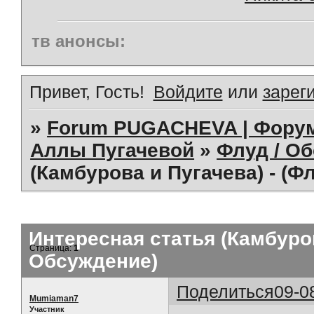
тв анонсы:
Привет, Гость!
Войдите
или
зарег
»
Forum PUGACHEVA | Форум
Аллы Пугачевой
»
Флуд / О
(Камбурова и Пугачева) - (Ф
Интересная статья (Камбуров
Страница:
1
Обсуждение)
Поделиться
09-0
Mumiaman7
Участник