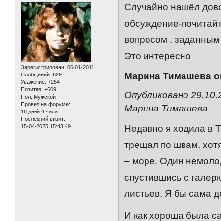
Случайно нашёл дово
обсуждение-почитайт
вопросом , заданным
Это интересно
Зарегистрирован
: 06-01-2011
Марина Тимашева он
Сообщений:
629
Уважение:
+254
Позитив:
+609
Опубликовано 29.10.
Пол:
Мужской
Провел на форуме:
Марина Тимашева
18 дней 4 часа
Последний визит:
15-04-2025 15:43:49
Недавно я ходила в 
трещал по швам, хотя
– море. Один немоло
спустившись с галер
листьев. Я бы сама д
И как хороша была с