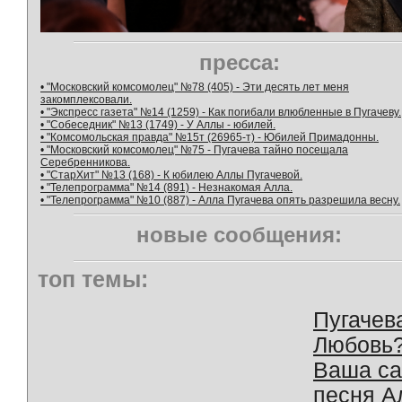
пресса:
• "Московский комсомолец" №78 (405) - Эти десять лет меня
закомплексовали.
• "Экспресс газета" №14 (1259) - Как погибали влюбленные в Пугачеву.
• "Собеседник" №13 (1749) - У Аллы - юбилей.
• "Комсомольская правда" №15т (26965-т) - Юбилей Примадонны.
• "Московский комсомолец" №75 - Пугачева тайно посещала
Серебренникова.
• "СтарХит" №13 (168) - К юбилею Аллы Пугачевой.
• "Телепрограмма" №14 (891) - Незнакомая Алла.
• "Телепрограмма" №10 (887) - Алла Пугачева опять разрешила весну.
новые сообщения:
топ темы:
Пугачев
Любовь
Ваша с
песня А