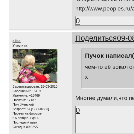
http://www.peoples.ru
0
Поделиться
09-0
alisa
Участник
Пучок написал(
чем-то её вокал 
х
Зарегистрирован
: 15-03-2010
Сообщений:
15119
Уважение:
+16469
Многие думали,что п
Позитив:
+7187
Пол:
Женский
0
Возраст:
54
[1971-09-06]
Провел на форуме:
5 месяцев 1 день
Последний визит:
Сегодня 00:02:27