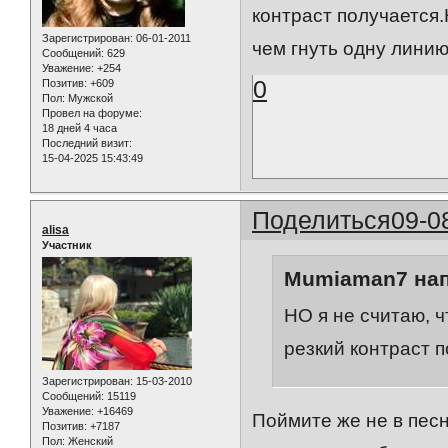
контраст получается.
Зарегистрирован
: 06-01-2011
чем гнуть одну линию
Сообщений:
629
Уважение:
+254
0
Позитив:
+609
Пол:
Мужской
Провел на форуме:
18 дней 4 часа
Последний визит:
15-04-2025 15:43:49
Поделиться
09-0
alisa
Участник
Mumiaman7 нап
НО я не считаю, ч
резкий контраст п
Зарегистрирован
: 15-03-2010
Сообщений:
15119
Уважение:
+16469
Поймите же не в песн
Позитив:
+7187
Пол:
Женский