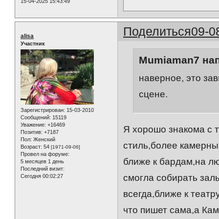
15-04-2025 15:43:49
Поделиться
09-0
alisa
Участник
Mumiaman7 нап
наверное, это зав
сцене.
Зарегистрирован
: 15-03-2010
Сообщений:
15119
Уважение:
+16469
Я хорошо знакома с 
Позитив:
+7187
Пол:
Женский
стиль,более камерны
Возраст:
54
[1971-09-06]
Провел на форуме:
ближе к бардам,на лю
5 месяцев 1 день
Последний визит:
смогла собирать залы
Сегодня 00:02:27
всегда,ближе к теат
что пишет сама,а Кам