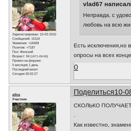
vlad67 написал(
Неправда, с удово
любовь на всю жи
Зарегистрирован
: 15-03-2010
Сообщений:
15119
Уважение:
+16469
Есть исключения,но в
Позитив:
+7187
Пол:
Женский
опросы на всех конце
Возраст:
54
[1971-09-06]
Провел на форуме:
0
5 месяцев 1 день
Последний визит:
Сегодня 00:02:27
Поделиться
10-0
alisa
Участник
СКОЛЬКО ПОЛУЧАЕТ
.
Как известно, знамен