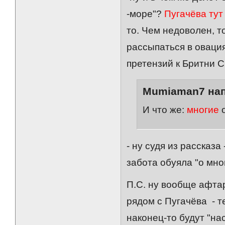
-море"?
Пугачёва ту
то. Чем недоволен, 
рассыпаться в оваци
претензий к Бритни 
Mumiaman7 нап
И что же:
многие
- ну судя из рассказа
забота обуяла "о мног
П.С. ну вообще афта
рядом с Пугачёва - т
наконец-то будут "нас