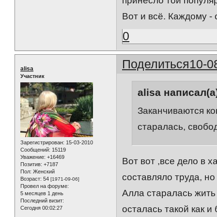
принесло той популяр
Вот и всё. Каждому - 
0
Поделиться
10-0
alisa
Участник
alisa написал(а
Заканчиваются кон
старалась, свобод
Зарегистрирован
: 15-03-2010
Сообщений:
15119
Уважение:
+16469
Вот вот ,все дело в 
Позитив:
+7187
Пол:
Женский
составляло труда, но
Возраст:
54
[1971-09-06]
Провел на форуме:
Алла старалась жить 
5 месяцев 1 день
Последний визит:
осталась такой как и 
Сегодня 00:02:27