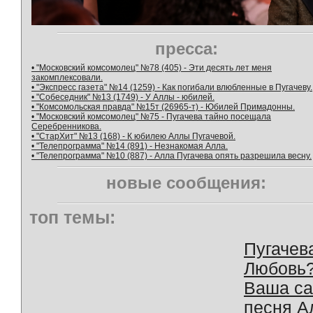
пресса:
• "Московский комсомолец" №78 (405) - Эти десять лет меня
закомплексовали.
• "Экспресс газета" №14 (1259) - Как погибали влюбленные в Пугачеву.
• "Собеседник" №13 (1749) - У Аллы - юбилей.
• "Комсомольская правда" №15т (26965-т) - Юбилей Примадонны.
• "Московский комсомолец" №75 - Пугачева тайно посещала
Серебренникова.
• "СтарХит" №13 (168) - К юбилею Аллы Пугачевой.
• "Телепрограмма" №14 (891) - Незнакомая Алла.
• "Телепрограмма" №10 (887) - Алла Пугачева опять разрешила весну.
новые сообщения:
топ темы:
Пугачев
Любовь
Ваша с
песня А