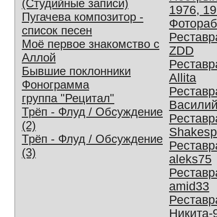
(Студийные записи)
1976, 1
Пугачева композитор -
Фотораб
список песен
Реставр
Моё первое знакомство с
ZDD
Аллой
Реставр
Бывшие поклонники
Allita
Фонограмма
Реставр
группа "Рецитал"
Василий
Трёп - Флуд / Обсуждение
Реставр
(2)
Shakesp
Трёп - Флуд / Обсуждение
Реставр
(3)
aleks75
Реставр
amid33
Реставр
Никита-