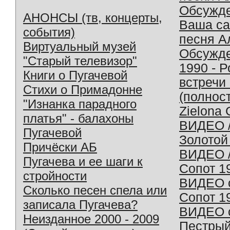
Обсужд
АНОНСЫ (тв, концерты,
Ваша с
события)
песня А
Виртуальный музей
Обсужд
"Старый телевизор"
1990 - 
Книги о Пугачевой
встречи
Стихи о Примадонне
(полнос
"Изнанка парадного
Zielona 
платья" - балахоны
ВИДЕО /
Пугачевой
Золотой
Причёски АБ
ВИДЕО /
Пугачева и ее шаги к
Сопот 1
стройности
ВИДЕО o
Сколько песен спела или
Сопот 1
записала Пугачева?
ВИДЕО o
Неизданное 2000 - 2009
Пестрый