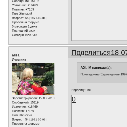
Сообщений:
15119
Уважение:
+16469
Позитив:
+7189
Пол:
Женский
Возраст:
54
[1971-09-06]
Провел на форуме:
5 месяцев 1 день
Последний визит:
Сегодня 10:00:30
Поделиться
18-0
alisa
Участник
AXL-M написал(а):
Примадонна (Евровидиние 1997
ЕвровидЕние
0
Зарегистрирован
: 15-03-2010
Сообщений:
15119
Уважение:
+16469
Позитив:
+7189
Пол:
Женский
Возраст:
54
[1971-09-06]
Провел на форуме: