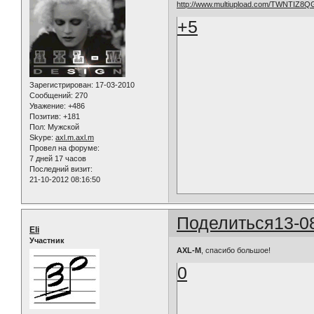
http://www.multiupload.com/TWNTIZ8Q
+5
Зарегистрирован
: 17-03-2010
Сообщений:
270
Уважение:
+486
Позитив:
+181
Пол:
Мужской
Skype:
axl.m.axl.m
Провел на форуме:
7 дней 17 часов
Последний визит:
21-10-2012 08:16:50
Поделиться
13-0
Eli
Участник
AXL-M
, спасибо большое!
0