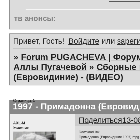
тв анонсы:
Привет, Гость!
Войдите
или
зарег
»
Forum PUGACHEVA | Форум
Аллы Пугачевой
»
Сборные 
(Евровидиние) - (ВИДЕО)
Страница:
1
1997 - Примадонна (Евровид
Поделиться
13-0
AXL-M
Участник
Download link
Примадонна (Евровидиние 1997).mpg 