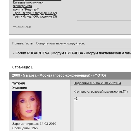
Бывшие поклонники
Фонограмма
группа "Рецитал"
Трёп - Флуд / Обсуждение (2)
Трёп - Флуд / Обсуждение (3)
тв анонсы:
Привет, Гость!
Войдите
или
зарегистрируйтесь
.
»
Forum PUGACHEVA | Форум ПУГАЧЕВА - Форум поклонников Алл
Страница:
1
2009 - 5 марта - Москва (пресс-конференция) - (ФОТО)
татюня
Поделиться
05-04-2010 22:29:04
Участник
Кто просил розовый маникюрчик?)))
+1
Зарегистрирован
: 14-03-2010
Сообщений:
1927