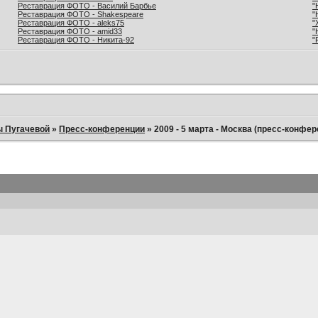
Реставрация ФОТО - Василий Барбье
"
Реставрация ФОТО - Shakespeare
"
Реставрация ФОТО - aleks75
"
Реставрация ФОТО - amid33
"
Реставрация ФОТО - Никита-92
"
ы Пугачевой
»
Пресс-конференции
»
2009 - 5 марта - Москва (пресс-конфер