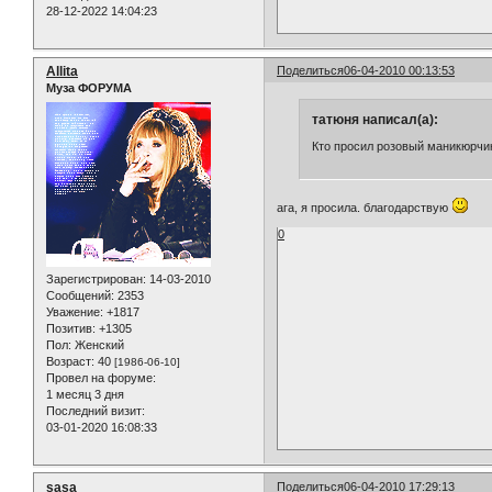
28-12-2022 14:04:23
Allita
Поделиться
06-04-2010 00:13:53
Муза ФОРУМА
татюня написал(а):
Кто просил розовый маникюрчик
ага, я просила. благодарствую
0
Зарегистрирован
: 14-03-2010
Сообщений:
2353
Уважение:
+1817
Позитив:
+1305
Пол:
Женский
Возраст:
40
[1986-06-10]
Провел на форуме:
1 месяц 3 дня
Последний визит:
03-01-2020 16:08:33
sasa
Поделиться
06-04-2010 17:29:13