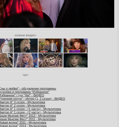
новые видео:
чат:
Сны о любви" - обсуждение программы
угачёва и программа "Избранное"
Избранное" / тур "Да!" - ВИДЕО
Утренняя почта" - Интер (1, 2 сезон) - ВИДЕО
Фактор А" 3 сезон - Мультитема
Фактор А" 2 сезон - Мультитема
Фактор А" 1 сезон - (1 часть) - Мультитема
Фактор А" 1 сезон - (2 часть) - Мультитема
Крым Мьюзик Фест" 2012 - Мультитема
Крым Мьюзик Фест" 2011 - Мультитема
Новая волна" 2011 - Мультитема
Новая волна" 2014 - Мультитема