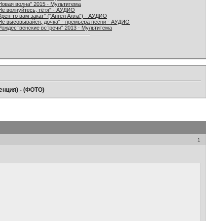
Новая волна" 2015 - Мультитема
Не волнуйтесь, тётя" - АУДИО
Хрен-то вам закат" ("Ангел Алла") - АУДИО
Не высовывайся, дочка" - премьера песни - АУДИО
Рождественские встречи" 2013 - Мультитема
енция) - (ФОТО)
1