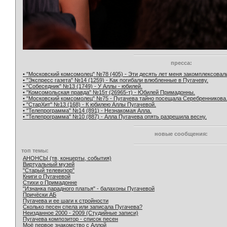
пресса:
• "Московский комсомолец" №78 (405) - Эти десять лет меня закомплексовал
• "Экспресс газета" №14 (1259) - Как погибали влюбленные в Пугачеву.
• "Собеседник" №13 (1749) - У Аллы - юбилей.
• "Комсомольская правда" №15т (26965-т) - Юбилей Примадонны.
• "Московский комсомолец" №75 - Пугачева тайно посещала Серебренникова
• "СтарХит" №13 (168) - К юбилею Аллы Пугачевой.
• "Телепрограмма" №14 (891) - Незнакомая Алла.
• "Телепрограмма" №10 (887) - Алла Пугачева опять разрешила весну.
новые сообщения:
топ темы:
АНОНСЫ (тв, концерты, события)
Виртуальный музей
"Старый телевизор"
Книги о Пугачевой
Стихи о Примадонне
"Изнанка парадного платья" - балахоны Пугачевой
Причёски АБ
Пугачева и ее шаги к стройности
Сколько песен спела или записала Пугачева?
Неизданное 2000 - 2009 (Студийные записи)
Пугачева композитор - список песен
Моё первое знакомство с Аллой