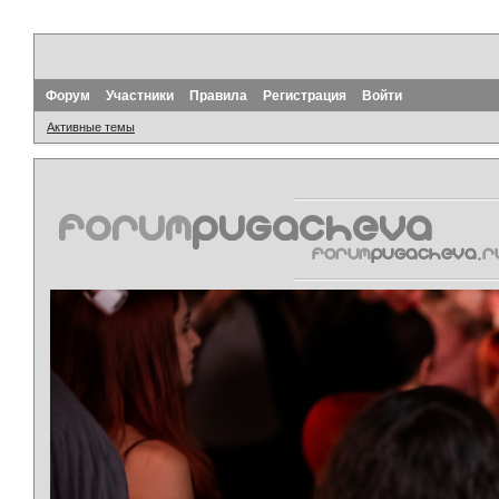
Форум
Участники
Правила
Регистрация
Войти
Активные темы