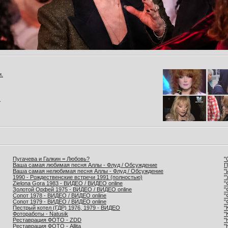
и.
.
Пугачева и Галкин = Любовь?
"
Ваша самая любимая песня Аллы - Флуд / Обсуждение
П
Ваша самая нелюбимая песня Аллы - Флуд / Обсуждение
"
1990 - Рождественские встречи 1991 (полностью)
"
Zielona Gora 1983 - ВИДЕО / ВИДЕО online
"
Золотой Орфей 1975 - ВИДЕО / ВИДЕО online
"
Сопот 1978 - ВИДЕО / ВИДЕО online
"
Сопот 1979 - ВИДЕО / ВИДЕО online
"
Пестрый котел (ГДР) 1976, 1979 - ВИДЕО
"
Фотоработы - Natusik
"
Реставрация ФОТО - ZDD
"
Реставрация ФОТО - Allita
"