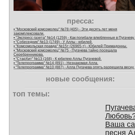
пресса:
• "Московский комсомолец" №78 (405) - Эти десять лет меня
закомплексовали.
• "Экспресс газета" №14 (1259) - Как погибали влюбленные в Пугачеву.
• "Собеседник" №13 (1749) - У Аллы - юбилей.
• "Комсомольская правда" №15т (26965-т) - Юбилей Примадонны.
• "Московский комсомолец" №75 - Пугачева тайно посещала
Серебренникова.
• "СтарХит" №13 (168) - К юбилею Аллы Пугачевой.
• "Телепрограмма" №14 (891) - Незнакомая Алла.
• "Телепрограмма" №10 (887) - Алла Пугачева опять разрешила весну.
новые сообщения:
топ темы:
Пугачев
Любовь
Ваша с
песня А