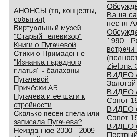
Обсужд
АНОНСЫ (тв, концерты,
Ваша с
события)
песня А
Виртуальный музей
Обсужд
"Старый телевизор"
1990 - 
Книги о Пугачевой
встречи
Стихи о Примадонне
(полнос
"Изнанка парадного
Zielona 
платья" - балахоны
ВИДЕО /
Пугачевой
Золотой
Причёски АБ
ВИДЕО /
Пугачева и ее шаги к
Сопот 1
стройности
ВИДЕО o
Сколько песен спела или
Сопот 1
записала Пугачева?
ВИДЕО o
Неизданное 2000 - 2009
Пестрый