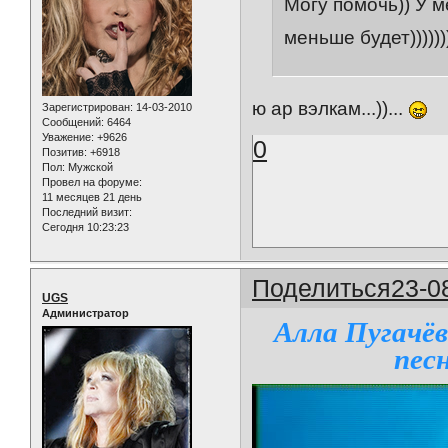
Могу помочь)) У м
меньше будет)))))))
ю ар вэлкам...))...
Зарегистрирован
: 14-03-2010
Сообщений:
6464
Уважение:
+9626
0
Позитив:
+6918
Пол:
Мужской
Провел на форуме:
11 месяцев 21 день
Последний визит:
Сегодня 10:23:23
Поделиться
23-0
UGS
Администратор
Алла Пугачёв
пес