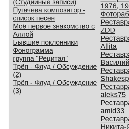
(Студийные записи)
1976, 1
Пугачева композитор -
Фотораб
список песен
Реставр
Моё первое знакомство с
ZDD
Аллой
Реставр
Бывшие поклонники
Allita
Фонограмма
Реставр
группа "Рецитал"
Василий
Трёп - Флуд / Обсуждение
Реставр
(2)
Shakesp
Трёп - Флуд / Обсуждение
Реставр
(3)
aleks75
Реставр
amid33
Реставр
Никита-