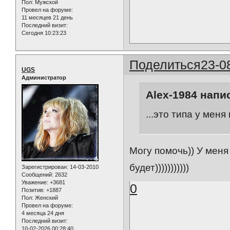
Пол:
Мужской
Провел на форуме:
11 месяцев 21 день
Последний визит:
Сегодня 10:23:23
Поделиться
23-0
UGS
Администратор
Alex-1984 напис
...это типа у меня г
Могу помочь)) У мен
будет)))))))))))
Зарегистрирован
: 14-03-2010
Сообщений:
2632
Уважение:
+3681
0
Позитив:
+1887
Пол:
Женский
Провел на форуме:
4 месяца 24 дня
Последний визит:
10-02-2026 00:28:40