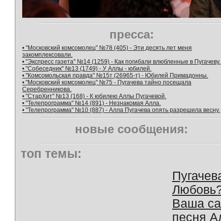
пресса:
• "Московский комсомолец" №78 (405) - Эти десять лет меня
закомплексовали.
• "Экспресс газета" №14 (1259) - Как погибали влюбленные в Пугачеву.
• "Собеседник" №13 (1749) - У Аллы - юбилей.
• "Комсомольская правда" №15т (26965-т) - Юбилей Примадонны.
• "Московский комсомолец" №75 - Пугачева тайно посещала
Серебренникова.
• "СтарХит" №13 (168) - К юбилею Аллы Пугачевой.
• "Телепрограмма" №14 (891) - Незнакомая Алла.
• "Телепрограмма" №10 (887) - Алла Пугачева опять разрешила весну.
новые сообщения:
топ темы:
Пугачев
Любовь
Ваша с
песня А