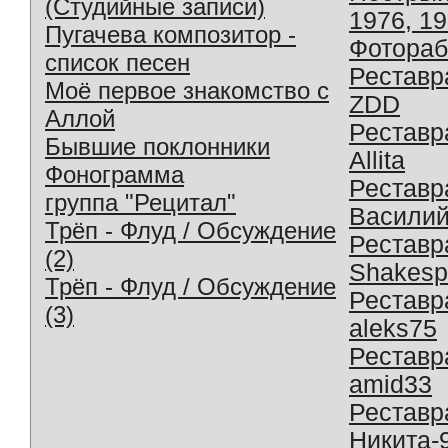
(Студийные записи)
1976, 1
Пугачева композитор -
Фотораб
список песен
Реставр
Моё первое знакомство с
ZDD
Аллой
Реставр
Бывшие поклонники
Allita
Фонограмма
Реставр
группа "Рецитал"
Василий
Трёп - Флуд / Обсуждение
Реставр
(2)
Shakesp
Трёп - Флуд / Обсуждение
Реставр
(3)
aleks75
Реставр
amid33
Реставр
Никита-