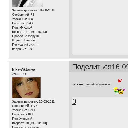
Зарегистрирован
: 31-08-2011
Сообщений:
74
Уважение:
+50
Позитив:
+248
Пол:
Мужской
Возраст:
47
[1979-04-13]
Провел на форуме:
8 дней 11 часов
Последний визит:
Вчера 23:49:01
Поделиться
16-0
Nika-Viktoriya
Участник
татюня
, спасибо большое!
0
Зарегистрирован
: 23-03-2011
Сообщений:
1726
Уважение:
+290
Позитив:
+1685
Пол:
Женский
Возраст:
48
[1978-01-13]
Провел на форуме: