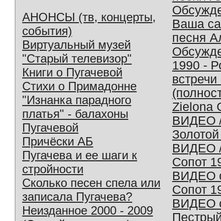
Обсужд
АНОНСЫ (тв, концерты,
Ваша с
события)
песня А
Виртуальный музей
Обсужд
"Старый телевизор"
1990 - 
Книги о Пугачевой
встречи
Стихи о Примадонне
(полнос
"Изнанка парадного
Zielona 
платья" - балахоны
ВИДЕО /
Пугачевой
Золотой
Причёски АБ
ВИДЕО /
Пугачева и ее шаги к
Сопот 1
стройности
ВИДЕО o
Сколько песен спела или
Сопот 1
записала Пугачева?
ВИДЕО o
Неизданное 2000 - 2009
Пестрый