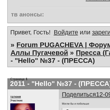
тв анонсы:
Привет, Гость!
Войдите
или
зарег
»
Forum PUGACHEVA | Форум
Аллы Пугачевой
»
Пресса (Г
- "Hello" №37 - (ПРЕССА)
Страница:
1
2011 - "Hello" №37 - (ПРЕССА
Поделиться
12-0
татюня
Участник
Могли бы и побольше