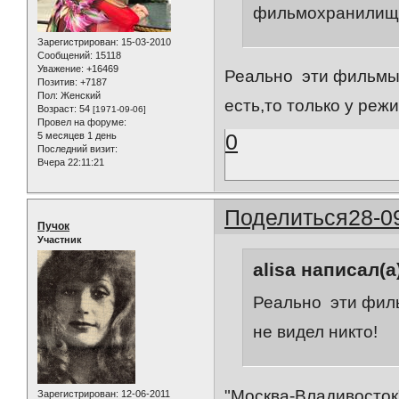
фильмохранилищ
Зарегистрирован
: 15-03-2010
Сообщений:
15118
Уважение:
+16469
Реально эти фильмы 
Позитив:
+7187
Пол:
Женский
есть,то только у реж
Возраст:
54
[1971-09-06]
Провел на форуме:
0
5 месяцев 1 день
Последний визит:
Вчера 22:11:21
Поделиться
28-0
Пучок
Участник
alisa написал(а
Реально эти филь
не видел никто!
"Москва-Владивосток"
Зарегистрирован
: 12-06-2011