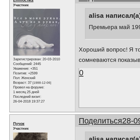
Emmochka
Участник
alisa написал(а
Премьера май 199
Хороший вопрос! Я т
сомневаются показыва
Зарегистрирован
: 20-03-2010
Сообщений:
2445
Уважение:
+351
0
Позитив:
+2599
Пол:
Женский
Возраст:
37
[1988-12-06]
Провел на форуме:
1 месяц 25 дней
Последний визит:
26-04-2018 19:37:27
Поделиться
28-0
Пучок
Участник
alisa написал(а