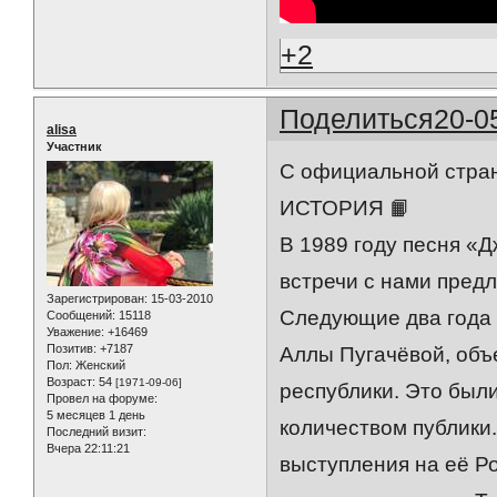
+2
Поделиться
20-0
alisa
Участник
С официальной стран
ИСТОРИЯ 📙
В 1989 году песня «Д
встречи с нами предл
Зарегистрирован
: 15-03-2010
Следующие два года 
Сообщений:
15118
Уважение:
+16469
Позитив:
+7187
Аллы Пугачёвой, объ
Пол:
Женский
Возраст:
54
[1971-09-06]
республики. Это был
Провел на форуме:
5 месяцев 1 день
количеством публики
Последний визит:
Вчера 22:11:21
выступления на её Р