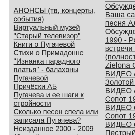
Обсужд
АНОНСЫ (тв, концерты,
Ваша с
события)
песня А
Виртуальный музей
Обсужд
"Старый телевизор"
1990 - 
Книги о Пугачевой
встречи
Стихи о Примадонне
(полнос
"Изнанка парадного
Zielona 
платья" - балахоны
ВИДЕО /
Пугачевой
Золотой
Причёски АБ
ВИДЕО /
Пугачева и ее шаги к
Сопот 1
стройности
ВИДЕО o
Сколько песен спела или
Сопот 1
записала Пугачева?
ВИДЕО o
Неизданное 2000 - 2009
Пестрый