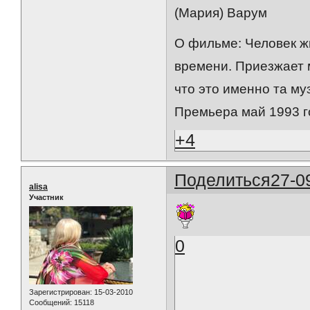
(Мария) Варум
О фильме: Человек ж
времени. Приезжает м
что это именно та муз
Премьера май 1993 г
+4
Поделиться
27-0
alisa
Участник
0
Зарегистрирован
: 15-03-2010
Сообщений:
15118