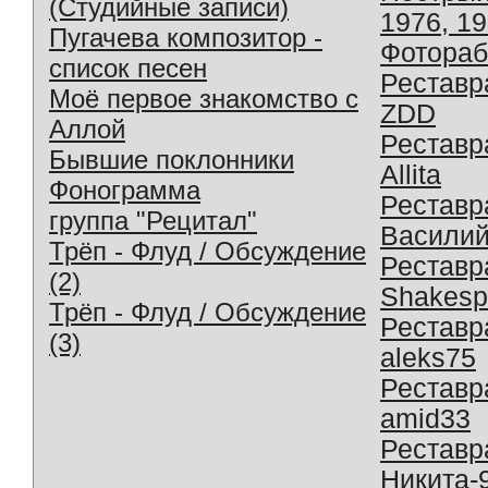
(Студийные записи)
1976, 1
Пугачева композитор -
Фотораб
список песен
Реставр
Моё первое знакомство с
ZDD
Аллой
Реставр
Бывшие поклонники
Allita
Фонограмма
Реставр
группа "Рецитал"
Василий
Трёп - Флуд / Обсуждение
Реставр
(2)
Shakesp
Трёп - Флуд / Обсуждение
Реставр
(3)
aleks75
Реставр
amid33
Реставр
Никита-