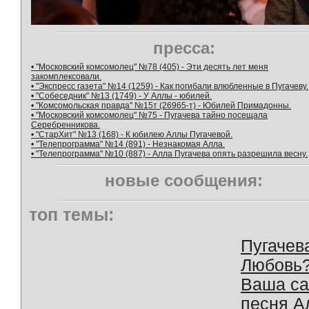
пресса:
• "Московский комсомолец" №78 (405) - Эти десять лет меня
закомплексовали.
• "Экспресс газета" №14 (1259) - Как погибали влюбленные в Пугачеву.
• "Собеседник" №13 (1749) - У Аллы - юбилей.
• "Комсомольская правда" №15т (26965-т) - Юбилей Примадонны.
• "Московский комсомолец" №75 - Пугачева тайно посещала
Серебренникова.
• "СтарХит" №13 (168) - К юбилею Аллы Пугачевой.
• "Телепрограмма" №14 (891) - Незнакомая Алла.
• "Телепрограмма" №10 (887) - Алла Пугачева опять разрешила весну.
новые сообщения:
топ темы:
Пугачев
Любовь
Ваша с
песня А